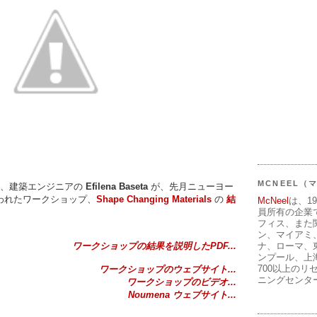
MCNEEL
り、建築エンジニアの
Efilena Baseta
が、先月ニューヨー
われたワークショップ、
Shape Changing Materials
の
結
McNeel
は、1
員所有の企業
。
フィス、また
ン、マイアミ
ナ、ローマ、
ワークショップの結果を説明したPDF...
ンプール、上
700以上のリ
ワークショップのウェブサイト...
ニングセンタ
ワークショップのビデオ...
Noumena ウェブサイト...