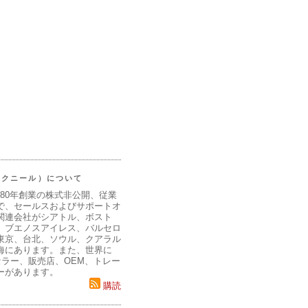
（マクニール）について
980年創業の株式非公開、従業
で、セールスおよびサポートオ
関連会社がシアトル、ボスト
、ブエノスアイレス、バルセロ
東京、台北、ソウル、クアラル
海にあります。また、世界に
セラー、販売店、OEM、トレー
ーがあります。
購読