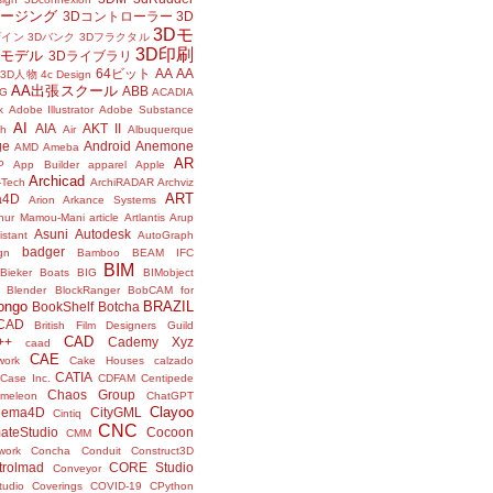
メージング
3Dコントローラー
3D
3Dモ
ザイン
3Dバンク
3Dフラクタル
3D印刷
Dモデル
3Dライブラリ
64ビット
AA
AA
3D人物
4c Design
AA出張スクール
ABB
G
ACADIA
k
Adobe Illustrator
Adobe Substance
AI
AIA
AKT II
h
Air
Albuquerque
ge
Android
Anemone
AMD
Ameba
AR
P
App Builder
apparel
Apple
Archicad
-Tech
ArchiRADAR
Archviz
ART
a4D
Arion
Arkance Systems
thur Mamou-Mani
article
Artlantis
Arup
Asuni
Autodesk
istant
AutoGraph
badger
gn
Bamboo
BEAM IFC
BIM
Bieker Boats
BIG
BIMobject
Blender
BlockRanger
BobCAM for
ongo
BRAZIL
BookShelf
Botcha
sCAD
British Film Designers Guild
CAD
++
Cademy Xyz
caad
CAE
work
Cake Houses
calzado
CATIA
Case Inc.
CDFAM
Centipede
Chaos Group
meleon
ChatGPT
Clayoo
nema4D
CityGML
Cintiq
CNC
ateStudio
Cocoon
CMM
ork
Concha
Conduit
Construct3D
trolmad
CORE Studio
Conveyor
tudio
Coverings
COVID-19
CPython