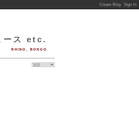
ース etc.
RHINO、BONGO