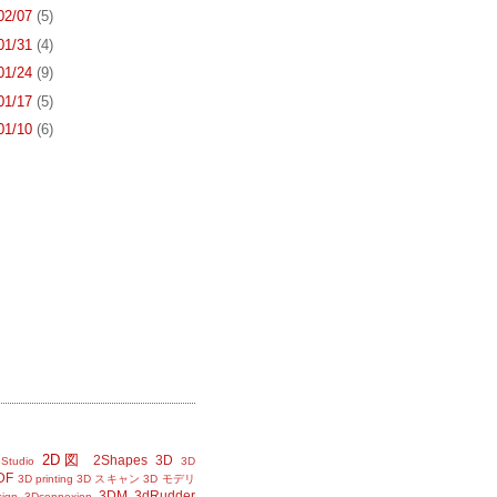
 02/07
(5)
 01/31
(4)
 01/24
(9)
 01/17
(5)
 01/10
(6)
2D図
2Shapes
3D
Studio
3D
DF
3D printing
3D スキャン
3D モデリ
3DM
3dRudder
sign
3Dconnexion