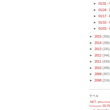
►
01/31 -
►
01/24 -
►
01/17 -
►
01/10 -
►
01/03 -
►
2015
(356)
►
2014
(289)
►
2013
(335)
►
2012
(344)
►
2011
(430)
►
2010
(399)
►
2009
(397)
►
2008
(224)
ラベル
.NET
#RhinoFab
3D P
Connexion
ング
3daysofde