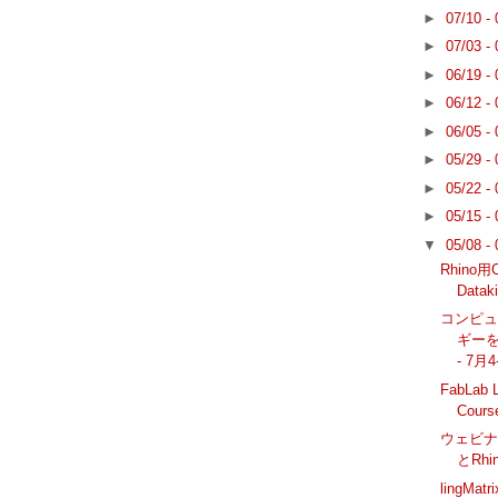
►
07/10 -
►
07/03 -
►
06/19 -
►
06/12 -
►
06/05 -
►
05/29 -
►
05/22 -
►
05/15 -
▼
05/08 -
Rhin
Dat
コンピ
ギー
- 7月
FabLab 
Cour
ウェビナー
とRhi
lingMat