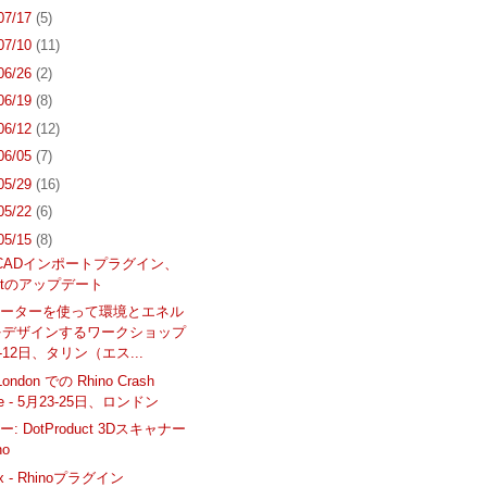
 07/17
(5)
 07/10
(11)
 06/26
(2)
 06/19
(8)
 06/12
(12)
 06/05
(7)
 05/29
(16)
 05/22
(6)
 05/15
(8)
o用CADインポートプラグイン、
akitのアップデート
ューターを使って環境とエネル
をデザインするワークショップ
4-12日、タリン（エス...
London での Rhino Crash
se - 5月23-25日、ロンドン
: DotProduct 3Dスキャナー
no
rix - Rhinoプラグイン