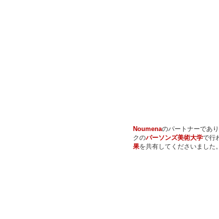
Noumena
のパートナーであ
クの
パーソンズ美術大学
で行
果
を共有してくださいました