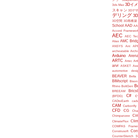
3Dイ
3ds Max
スキャン
3Dデ
デリング
3
3D空間
3D再構築
School
AAD
AA
Accord Framewor
AEC
AEC Tec
AMC Brid
Alias
ANSYS
Ant
AP
archeatable
Archi
Arduino
Aren
ARTC
Artec
Ar
arvr
ASKET
Ass
automotive desi
BEAVER
Bella
BIMscript
Bison
B
Rhino
BoltGen
Bric
BREEAM
C#
c
(BFDG)
CADtoEarth
cad
CAM
Carbonfly
CFD
CG
Cha
Ci
Chimpanzee
Clim
ClimateFlux
COMPAS Framew
Con
Construsoft
CounterSketch S