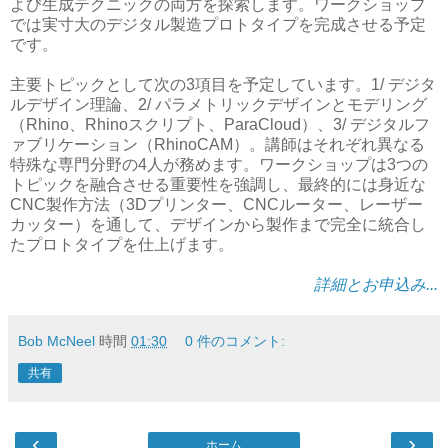
よび生成テクニックの両方を探索します。ワークショップ
では実寸大のデジタル製造プロトタイプを完成させる予定
です。
主要トピックとして次の3項目を予定しています。1/ デジタ
ルデザイン理論、2/ パラメトリックデザインとモデリング
（Rhino、Rhinoスクリプト、ParaCloud）、3/ デジタルフ
ァブリケーション（RhinoCAM）。講師はそれぞれ異なる
特殊な専門分野の4人が務めます。ワークショップは3つの
トピックを融合させる重要性を強調し、最終的には身近な
CNC製作方法（3Dプリンター、CNCルーター、レーザー
カッター）を通して、デザインから製作まで完全に統合し
たプロトタイプを仕上げます。
詳細とお申込み...
Bob McNeel
時間
01:30
0 件のコメント:
共有
‹
›
ホーム