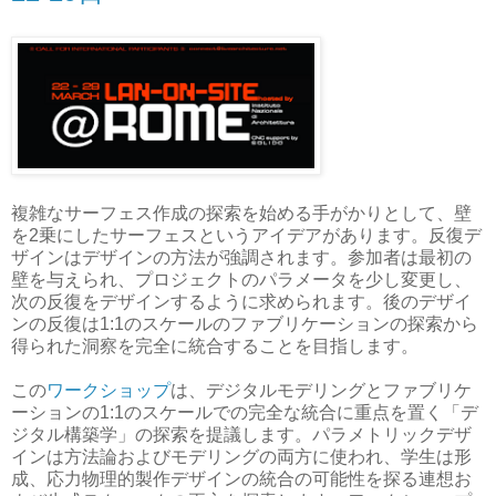
複雑なサーフェス作成の探索を始める手がかりとして、壁
を2乗にしたサーフェスというアイデアがあります。反復デ
ザインはデザインの方法が強調されます。参加者は最初の
壁を与えられ、プロジェクトのパラメータを少し変更し、
次の反復をデザインするように求められます。後のデザイ
ンの反復は1:1のスケールのファブリケーションの探索から
得られた洞察を完全に統合することを目指します。
この
ワークショップ
は、デジタルモデリングとファブリケ
ーションの1:1のスケールでの完全な統合に重点を置く「デ
ジタル構築学」の探索を提議します。パラメトリックデザ
インは方法論およびモデリングの両方に使われ、学生は形
成、応力物理的製作デザインの統合の可能性を探る連想お