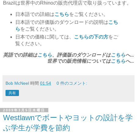
Brazilは世界中のRhinoの販売代理店で取り扱っています。
日本語での詳細は
こちら
をご覧ください。
日本語での評価版のダウンロードの説明は
こち
ら
をご覧ください。
日本での価格に関しては、
こちらの下の方
をご
覧ください。
英語での詳細は
こちら
、評価版のダウンロードは
こちら
へ...
世界での販売情報については
こちら
へ...
Bob McNeel
時間
01:54
0 件のコメント:
共有
2009年3月5日木曜日
Westlawnでボートやヨットの設計を学
ぶ学生が学費を節約