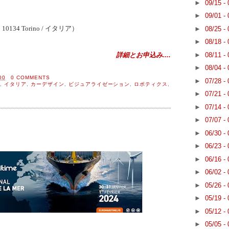
►
09/15 -
►
09/01 -
tro 10134 Torino / イタリア）
►
08/25 -
►
08/18 -
►
08/11 -
詳細とお申込み....
►
08/04 -
00
0 COMMENTS
►
07/28 -
,
イタリア
,
カーデザイン
,
ビジュアライゼーション
,
ロボティクス
,
►
07/21 -
►
07/14 -
►
07/07 -
►
06/30 -
►
06/23 -
►
06/16 -
►
06/02 -
►
05/26 -
►
05/19 -
►
05/12 -
►
05/05 -