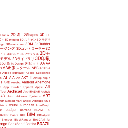
2D図
2Shapes
3D
Studio
3D
DF
3D printing
3D スキャン
3D モデリ
3DM
3dRudder
sign
3Dconnexion
メージング
3Dコントローラー
3D
3Dモ
ザイン
3Dバンク
3Dフラクタル
3D印刷
Dモデル
3Dライブラリ
64ビット
AA
AA
3D人物
4c Design
AA出張スクール
ABB
G
ACADIA
k
Adobe Illustrator
Adobe Substance
AI
AIA
AKT II
h
Air
Albuquerque
ge
Android
Anemone
AMD
Ameba
AR
P
App Builder
apparel
Apple
Archicad
-Tech
ArchiRADAR
Archviz
ART
a4D
Arion
Arkance Systems
thur Mamou-Mani
article
Artlantis
Arup
Asuni
Autodesk
istant
AutoGraph
badger
gn
Bamboo
BEAM IFC
BIM
Bieker Boats
BIG
BIMobject
Blender
BlockRanger
BobCAM for
ongo
BRAZIL
BookShelf
Botcha