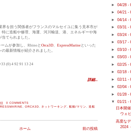
►
04/28 -
►
04/21 -
►
04/14 -
、海運業界を担う関係者がフランスのマルセイユに集う見本市が
►
03/31 -
、特に造船や修理、海運、河川輸送、港、エネルギーや海
►
03/24 -
が当てられました。
►
03/17 -
チームが参加し、
Rhinoと
Orca3D
、
ExpressMarine
といった
►
03/10 -
ンの最新情報が紹介されました。
►
03/03 -
3 (0) 4 92 91 13 24
►
02/25 -
►
02/18 -
►
02/11 -
詳細...
►
02/04 -
►
01/28 -
▼
01/21 -
30
0 COMMENTS
RESSMARINE
,
ORCA3D
,
ネットワーキング
,
船舶/マリン
,
造船
日本開催｜
ウェ
高度な
2024（
ホーム
前の投稿