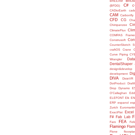
Bric
BREEAM
C#
c
(BFDG)
CADtoEarth
cad
CAM
Carbonfly
CFD
CG
Cha
Ci
Chimpanzee
Clim
ClimateFlux
COMPAS Framew
Con
Construsoft
CounterSketch S
craftOS
Crane
Curve Piping
CY
Data
Wrangler
DentalShaper
design&develop
Dig
development
DIVA
DixieVR
DotProduct
Draft
Drop
Dynamo
E
O'Callaghan
Edd
ELEFONT
Elk
E
ERP
espanol
es
Zurich
Euromariti
Excel
ExactFlat
F
F#
Fab Lab
FEA
Faro
Fel
Flamingo
Flam
Flone
floorpla