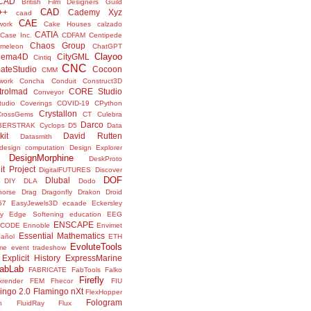
sCAD
British Film Designers Guild
CAD
++
Cademy Xyz
caad
CAE
work
Cake Houses
calzado
CATIA
Case Inc.
CDFAM
Centipede
Chaos Group
meleon
ChatGPT
Clayoo
nema4D
CityGML
Cintiq
CNC
ateStudio
Cocoon
CMM
ork
Concha
Conduit
Construct3D
trolmad
CORE Studio
Conveyor
tudio
Coverings
COVID-19
CPython
Crystallon
CrossGems
CT
Culebra
Darco
BERSTRAK
Cyclops
D5
Data
kit
David Rutten
Datasmith
design computation
Design Explorer
DesignMorphine
DeskProto
it Project
DigitalFUTURES
Discover
DOF
Dlubal
DIY
DLA
Dodo
horse
Drag
Dragonfly
Drakon
Droid
57
EasyJewels3D
ecaade
Eckersley
y
Edge Softening
education
EEG
ENSCAPE
NCODE
Ennoble
Envimet
Essential Mathematics
pañol
ETH
EvoluteTools
me
event tradeshow
Explicit History
ExpressMarine
abLab
FABRICATE
FabTools
Falko
Firefly
ixrender
FEM
Fhecor
FIU
ingo 2.0
Flamingo nXt
FlexHopper
Fologram
n
FluidRay
Flux