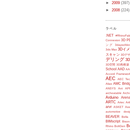
►
2009
(397)
►
2008
(224)
ラベル
.NET
#RhinoFab
3D P
Connexion
ング
3daysofde
3Dイ
3ds Max
スキャン
3Dデ
デリング
3
3D空間
3D再構築
School
AAD
AA
Accord Framewor
AEC
AEC Tec
AMC Brid
Alias
ANSYS
Ant
AP
archeatable
Archi
Arduino
Aren
ARTC
Artec
Ar
arvr
ASKET
Ass
automotive desi
BEAVER
Bella
BIMscript
Bison
B
Rhino
BoltGen