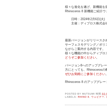
様々な進化を遂げ、新機能を
Rhinoceros 8 新機能
日時：2024年2月6日(火) 1
主催：ディプロス株式会社（
最新バージョンがリリースされた
サーフェスモデリング／ポリ
ながらご案内する内容です。
様々な機能の中からディプロ
どうぞご参加ください
。
バージョン8へのアップグレ
方にとっても、Rhinocer
ぜひお気軽にご参加ください
Rhinoceros 8 のアップグ
POSTED BY
MUTSUMI
時間
02:
LABELS:
RHINO 8
,
ウェビナー
,