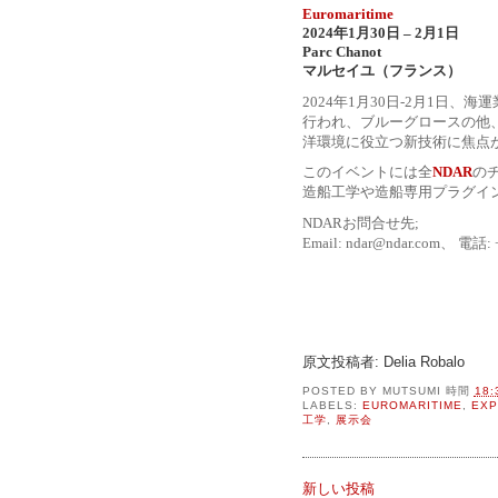
Euromaritime
2024年1月30日 – 2月1日
Parc Chanot
マルセイユ（フランス）
2024年1月30日-2月1日
行われ、ブルーグロースの他
洋環境に役立つ新技術に焦点
このイベントには全
NDAR
の
造船工学や造船専用プラグイ
NDARお問合せ先;
Email: ndar@ndar.com、 電話: +3
原文投稿者: Delia Robalo
POSTED BY
MUTSUMI
時間
18:
LABELS:
EUROMARITIME
,
EXP
工学
,
展示会
新しい投稿