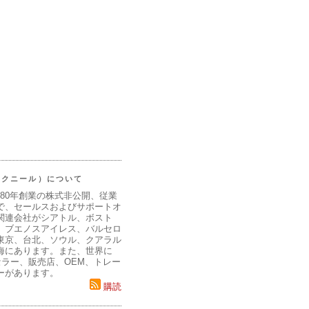
（マクニール）について
980年創業の株式非公開、従業
で、セールスおよびサポートオ
関連会社がシアトル、ボスト
、ブエノスアイレス、バルセロ
東京、台北、ソウル、クアラル
海にあります。また、世界に
セラー、販売店、OEM、トレー
ーがあります。
購読