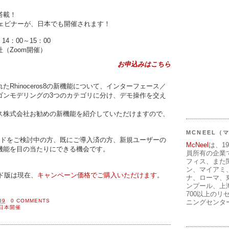
搭載！
ご紹介ウェビナーが、日本でも開催されます！
4：00～15：00
Zoom開催）
お申込みはこちら
Rhinoceros8の新機能について、インターフェース／
ゴンモデリングの3つのカテゴリに分け、デモ操作を交え
ス株式会社お勧めの新機能を紹介していただけますので、
MCNEEL
ードをご検討中の方、既にご導入済の方、新規ユーザーの
McNeel
は、1
osの機能を目の当たりにできる機会です。
員所有の企業
。
フィス、また
ン、マイアミ
レード版は現在、
キャンペーン価格でご購入いただけます
。
ナ、ローマ、
ンプール、上
700以上のリ
09
0 COMMENTS
ニングセンタ
日本開催