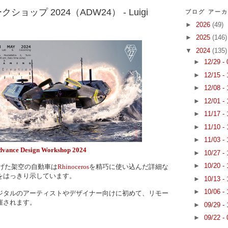
ップ 2024（ADW24） - Luigi
ブログ アー
►
2026
(49)
►
2025
(146)
▼
2024
(135)
►
12/29 -
►
12/15 -
►
12/08 -
►
12/01 -
►
11/17 -
►
11/10 -
►
11/03 -
dvance Design Workshop 2024
►
10/27 -
►
10/20 -
げた架空の自動車は
Rhinoceros
を精巧に使い込んだ詳細な
をはっきり示しています。
►
10/13 -
►
10/06 -
ジタルのアーティストやデザイナー向けに初めて、リモー
催されます。
►
09/29 -
►
09/22 -