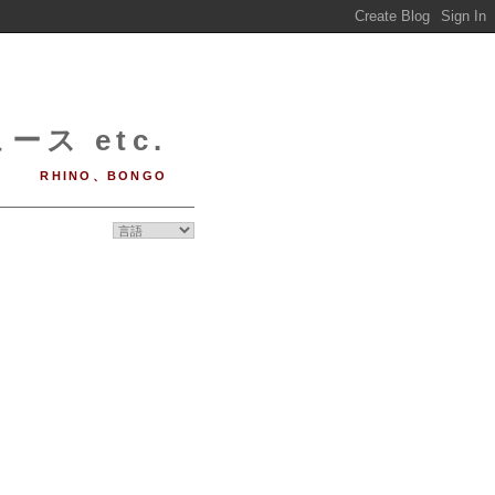
ース etc.
RHINO、BONGO