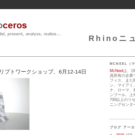
Rhinoニュ
MCNEEL
McNeel
は、1
クリプトワークショップ、6月12-14日
員所有の企業
フィス、また
ン、マイアミ
ナ、ローマ、
ンプール、上
700以上のリ
ニングセンタ
ブログ アー