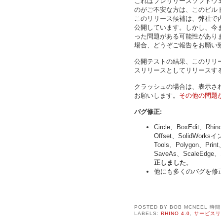
これはプレリリースソフトウ
のがご不安な方は、このビル
このリリース候補は、弊社で
公開しています。しかし、今
った問題がある可能性があり
場合、どうぞご報告をお願い
公開テストの結果、このリリ
スリリースとしてリリースす
クラッシュの場合は、表示され
お願いします。
その他の問題
バグ修正:
Circle、BoxEdit、Rh
Offset、SolidWo
Tools、Polygon、Print
SaveAs、ScaleEdge、S
正しました
。
他にも多くのバグを修
POSTED BY
BOB MCNEEL
時
LABELS:
RHINO 4.0
,
サービスリ