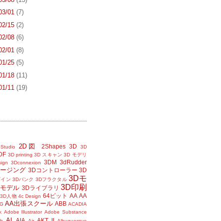
 03/01
(7)
 02/15
(2)
 02/08
(6)
 02/01
(8)
 01/25
(5)
 01/18
(11)
 01/11
(19)
2D図
2Shapes
3D
Studio
3D
DF
3D printing
3D スキャン
3D モデリ
3DM
3dRudder
sign
3Dconnexion
メージング
3Dコントローラー
3D
3Dモ
ザイン
3Dバンク
3Dフラクタル
3D印刷
Dモデル
3Dライブラリ
64ビット
AA
AA
3D人物
4c Design
AA出張スクール
ABB
G
ACADIA
k
Adobe Illustrator
Adobe Substance
AI
AIA
AKT II
h
Air
Albuquerque