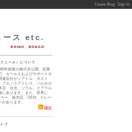
ース etc.
RHINO、BONGO
（マクニール）について
980年創業の株式非公開、従業
で、セールスおよびサポートオ
関連会社がシアトル、ボスト
、ブエノスアイレス、バルセロ
東京、台北、ソウル、クアラル
海にあります。また、世界に
セラー、販売店、OEM、トレー
ーがあります。
購読
カイブ