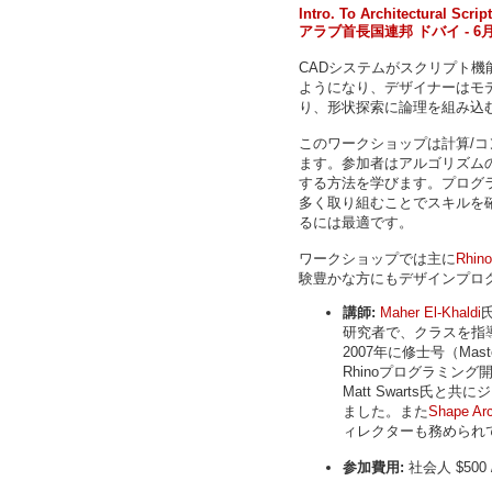
Intro. To Architectural Scri
アラブ首長国連邦 ドバイ - 6月1
CADシステムがスクリプト
ようになり、デザイナーはモ
り、形状探索に論理を組み込
このワークショップは計算/
ます。参加者はアルゴリズム
する方法を学びます。プログ
多く取り組むことでスキルを
るには最適です。
ワークショップでは主に
Rhi
験豊かな方にもデザインプロ
講師:
Maher El-Khaldi
氏
研究者で、クラスを指
2007年に修士号（Master 
Rhinoプログラミング開
Matt Swarts氏
ました。また
Shape Arc
ィレクターも務められ
参加費用:
社会人 $500 /