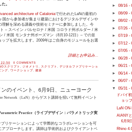
した。
►
08/16 -
►
08/09 -
advanced architecture of Catalonia
で行われたLaNの最初の
2ヶ国から参加者が集まり建築におけるデジタルデザインや
►
08/02 -
の理解を深める講義や技術セミナーに参加しました。今
►
07/26 -
ト – スペイン バルセロナ / 米国 コロラド州ボルダー / 米
/ 米国 モンタナ州ボーズマン（8月10-12日）– での並
►
07/19 -
ップを拡大します。2009年はご自身のモジュールをお選
►
07/12 -
►
07/05 -
詳細とお申込み...
►
06/28 -
間
22:50
0 COMMENTS
►
06/21 -
INOスクリプト
,
ジオメトリ
,
スクリプト
,
デジタルファブリケーショ
ピング
,
ワークショップ
,
建築
►
06/14 -
►
06/07 -
▼
05/31 -
ザインのイベント、6月9日、ニューヨーク
ドバイ初
tecture Network（LaN）からゲスト講師を招いて無料イベント
ョップ
LaN ON-
es of a Parametric Practice（ライブデザイン：パラメトリック実
AIAN
6月9
ファブリケーションによって学際的なコラボレーションを可
Rhino
にアプローチします。講師は学術的およびクライアントベ