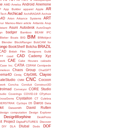
ge
Android
Anemone
AMD
Ameba
AR
P
App Builder
apparel
Apple
Archicad
-Tech
ArchiRADAR
Archviz
ART
a4D
Arion
Arkance Systems
thur Mamou-Mani
article
Artlantis
Arup
Asuni
Autodesk
istant
AutoGraph
badger
gn
Bamboo
BEAM IFC
BIM
Bieker Boats
BIG
BIMobject
Blender
BlockRanger
BobCAM for
ongo
BRAZIL
BookShelf
Botcha
sCAD
British Film Designers Guild
CAD
++
Cademy Xyz
caad
CAE
work
Cake Houses
calzado
CATIA
Case Inc.
CDFAM
Centipede
Chaos Group
meleon
ChatGPT
Clayoo
nema4D
CityGML
Cintiq
CNC
ateStudio
Cocoon
CMM
ork
Concha
Conduit
Construct3D
trolmad
CORE Studio
Conveyor
tudio
Coverings
COVID-19
CPython
Crystallon
CrossGems
CT
Culebra
Darco
BERSTRAK
Cyclops
D5
Data
kit
David Rutten
Datasmith
design computation
Design Explorer
DesignMorphine
DeskProto
it Project
DigitalFUTURES
Discover
DOF
Dlubal
DIY
DLA
Dodo