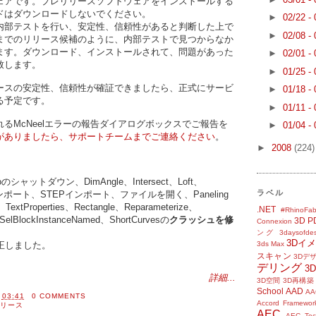
ェアです。プレリリースソフトウェアをインストールする
ドはダウンロードしないでください。
►
02/22 -
内部テストを行い、安定性、信頼性があると判断した上で
►
02/08 -
までのリリース候補のように、内部テストで見つからなか
ます。ダウンロード、インストールされて、問題があった
►
02/01 -
致します。
►
01/25 -
ースの安定性、信頼性が確証できましたら、正式にサービ
►
01/18 -
る予定です。
►
01/11 -
るMcNeelエラーの報告ダイアログボックスでご報告を
►
01/04 -
がありましたら、サポートチームまでご連絡ください
。
►
2008
(224)
inoのシャットダウン、DimAngle、Intersect、Loft、
ラベル
rksインポート、STEPインポート、ファイルを開く、Paneling
、TextProperties、Rectangle、Reparameterize、
.NET
#RhinoFab
elBlockInstanceNamed、ShortCurvesの
クラッシュを修
3D P
Connexion
ング
3daysofde
3Dイ
3ds Max
正しました。
スキャン
3Dデ
デリング
3
詳細...
3D空間
3D再構築
School
AAD
AA
間
03:41
0 COMMENTS
Accord Framewor
リース
AEC
AEC Tec