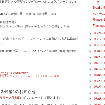
けるデジタルデザインのグローバルなコラボレーションを
せ
Braz
ベトナム
Maria Ciampoli氏、Monika Wittig氏 – LaN
Rhinoを
（米国東部標準時）
Flamin
re, 536 LaGuardia Place（BleeckerとW 3rd Stの間）、Main
►
05/24 -
りがありますので、このイベントに参加される方はErleen
►
05/17 -
い。
►
05/10 -
evelopment Hours公認。このAIANYイベントはABC-Imagingのサ
►
05/03 -
。
►
04/26 -
►
04/19 -
►
04/12 -
間
07:38
0 COMMENTS
►
04/05 -
デジタルファブリケーション
,
パラメトリック
,
建築
►
03/29 -
►
03/22 -
 リリース候補1のお知らせ
►
03/15 -
6 リリース候補1
をダウンロードして頂けます。
►
03/08 -
►
03/01 -