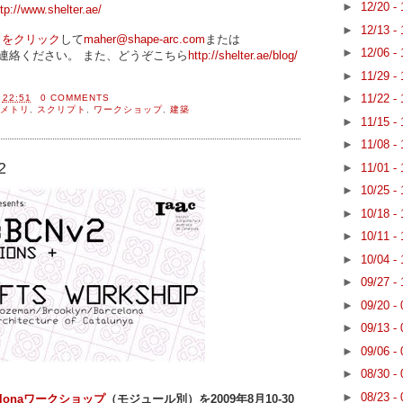
►
12/20 -
ttp://www.shelter.ae/
►
12/13 -
らをクリック
して
maher@shape-arc.com
または
►
12/06 -
連絡ください。 また、どうぞこちら
http://shelter.ae/blog/
►
11/29 -
►
11/22 -
間
22:51
0 COMMENTS
メトリ
,
スクリプト
,
ワークショップ
,
建築
►
11/15 -
►
11/08 -
2
►
11/01 -
►
10/25 -
►
10/18 -
►
10/11 -
►
10/04 -
►
09/27 -
►
09/20 -
►
09/13 -
►
09/06 -
►
08/30 -
►
08/23 -
rcelonaワークショップ
（モジュール別）を2009年8月10-30