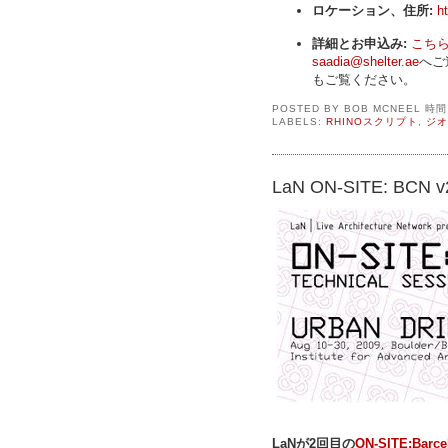
ロケーション、住所:
h
詳細とお申込み:
こち
saadia@shelter.ae
へご
もご覧ください。
POSTED BY
BOB MCNEEL
時
LABELS:
RHINOスクリプト
,
ジオ
LaN ON-SITE: BCN v
LaNが2回目の
ON-SITE:Ba