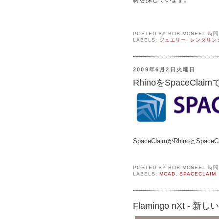
POSTED BY
BOB MCNEEL
時
LABELS:
ジュエリー
,
レンダリン
2009年6月2日火曜日
RhinoをSpaceClai
SpaceClaimがRhinoと
POSTED BY
BOB MCNEEL
時
LABELS:
MCAD
,
SPACECLAIM
Flamingo nXt - 新