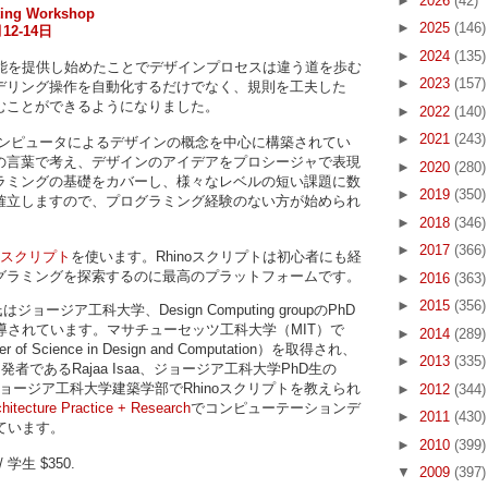
►
2026
(42)
pting Workshop
►
2025
(146)
2-14日
►
2024
(135)
機能を提供し始めたことでデザインプロセスは違う道を歩む
►
2023
(157)
デリング操作を自動化するだけでなく、規則を工夫した
むことができるようになりました。
►
2022
(140)
►
2021
(243)
コンピュータによるデザインの概念を中心に構築されてい
の言葉で考え、デザインのアイデアをプロシージャで表現
►
2020
(280)
ラミングの基礎をカバーし、様々なレベルの短い課題に数
►
2019
(350)
確立しますので、プログラミング経験のない方が始められ
►
2018
(346)
►
2017
(366)
noスクリプト
を使います。Rhinoスクリプトは初心者にも経
グラミングを探索するのに最高のプラットフォームです。
►
2016
(363)
►
2015
(356)
はジョージア工科大学、Design Computing groupのPhD
導されています。マサチューセッツ工科大学（MIT）で
►
2014
(289)
of Science in Design and Computation）を取得され、
►
2013
(335)
発者であるRajaa Isaa、ジョージア工科大学PhD生の
と共にジョージア工科大学建築学部でRhinoスクリプトを教えられ
►
2012
(344)
hitecture Practice + Research
でコンピューテーションデ
►
2011
(430)
ています。
►
2010
(399)
 学生 $350.
▼
2009
(397)