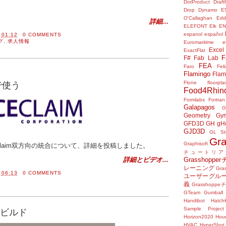
DotProduct
Draft
Drop
Dynamo
E
O'Callaghan
Edd
詳細...
ELEFONT
Elk
E
espanol
español
間
01:12
0 COMMENTS
グ
,
求人情報
Euromaritime
e
Excel
ExactFlat
F
F#
Fab Lab
FEA
Faro
Fel
Flamingo
Flam
Flone
floorpla
mで使う
Food4Rhin
Formlabs
Fortran
Galapagos
G
Geometry Gy
GFD3D
GH
gH
GJD3D
GL St
Gr
Graphisoft
SpaceClaim双方向の統合について、詳細を投稿しました。
チュートリア
Grasshop
詳細とビデオ...
レーニング
Gr
間
06:13
0 COMMENTS
ユーザーグル
義
Grasshop
GTeam
Gumball
Handibot
HatchK
Sample Project
しいビルド
Horizon2020
Houd
HVAC
HyperShot