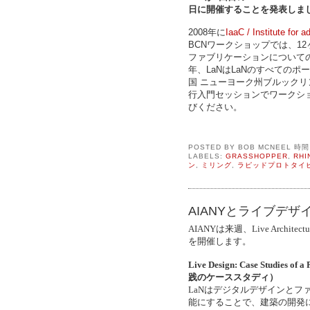
日に開催することを発表しま
2008年に
IaaC / Institute for 
BCNワークショップでは、1
ファブリケーションについて
年、LaNはLaNのすべてのポー
国 ニューヨーク州ブルックリン 
行入門セッションでワークショ
びください。
POSTED BY
BOB MCNEEL
時
LABELS:
GRASSHOPPER
,
RH
ン
,
ミリング
,
ラピッドプロトタイ
AIANYとライブデ
AIANYは来週、Live Archi
を開催します。
Live Design: Case Studi
践のケーススタディ）
LaNはデジタルデザインと
能にすることで、建築の開発