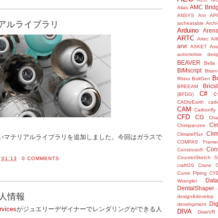
AMC Brid
Alias
ANSYS
Ant
AP
テリアルライブラリ
archeatable
Archi
Arduino
Aren
ARTC
Artec
Ar
arvr
ASKET
Ass
automotive desi
BEAVER
Bella
BIMscript
Bison
B
Rhino
BoltGen
Bric
BREEAM
C#
c
(BFDG)
CADtoEarth
cad
CAM
Carbonfly
CFD
CG
Cha
Ci
Chimpanzee
Clim
ClimateFlux
zilの新しいマテリアルライブラリを追加しました。今回はガラスで
COMPAS Framew
。
Con
Construsoft
CounterSketch S
間
01:13
0 COMMENTS
craftOS
Crane
Curve Piping
CY
Data
Wrangler
DentalShaper
求人情報
design&develop
Dig
development
rvices
がジュエリーデザイナーでレンダリングができる人
DIVA
DixieVR