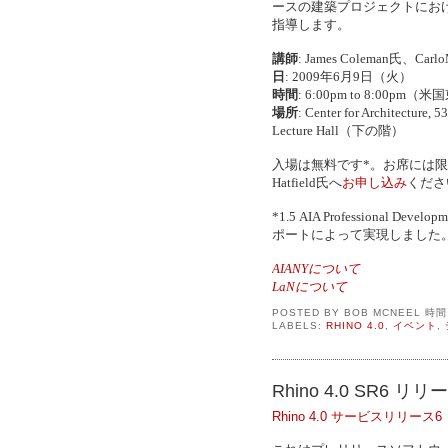
ースの建築プロジェクトにお
指導します。
講師
: James Coleman氏、Carlo
日
: 2009年6月9日（火）
時間
: 6:00pm to 8:00pm
場所
: Center for Architectu
Lecture Hall（下の階）
入場は無料です*。お席には限
Hatfield氏へ
お申し込み
くださ
*1.5 AIA Professional D
ポートによって実現しました
AIANYについて
LaNについて
POSTED BY
BOB MCNEEL
時
LABELS:
RHINO 4.0
,
イベント
,
Rhino 4.0 SR6
Rhino 4.0 サービスリリース