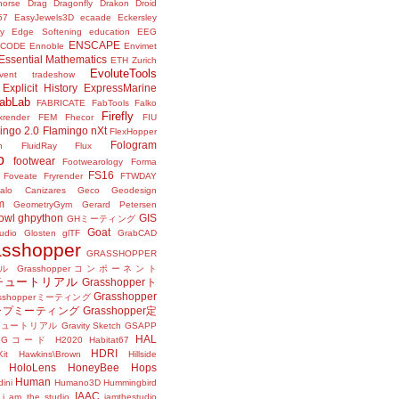
horse
Drag
Dragonfly
Drakon
Droid
57
EasyJewels3D
ecaade
Eckersley
y
Edge Softening
education
EEG
ENSCAPE
NCODE
Ennoble
Envimet
Essential Mathematics
ETH Zurich
EvoluteTools
vent tradeshow
Explicit History
ExpressMarine
abLab
FABRICATE
FabTools
Falko
Firefly
ixrender
FEM
Fhecor
FIU
ingo 2.0
Flamingo nXt
FlexHopper
Fologram
n
FluidRay
Flux
o
footwear
Footwearology
Forma
FS16
Foveate
Fryrender
FTWDAY
alo Canizares
Geco
Geodesign
m
GeometryGym
Gerard Petersen
owl
ghpython
GIS
GHミーティング
Goat
udio
Glosten
glTF
GrabCAD
asshopper
GRASSHOPPER
ル
Grasshopperコンポーネント
perチュートリアル
Grasshopperト
Grasshopper
asshopperミーティング
ープミーティング
Grasshopper定
peチュートリアル
Gravity Sketch
GSAPP
HAL
Gコード
H2020
Habitat67
HDRI
it
Hawkins\Brown
Hillside
HoloLens
HoneyBee
Hops
Human
ini
Humano3D
Hummingbird
IAAC
i am the studio
iamthestudio