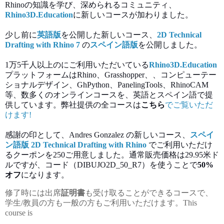
Rhinoの知識を学び、深められるコミュニティ、
Rhino3D.Education
に新しいコースが加わりました。
少し前に
英語版
を公開した新しいコース、
2D Technical
Drafting with Rhino 7
の
スペイン語版
を公開しました。
1万5千人以上のにご利用いただいている
Rhino3D.Education
プラットフォームはRhino、Grasshopper、、コンピューテー
ショナルデザイン、GhPython、PanelingTools、RhinoCAM
等、数多くのオンラインコースを、英語とスペイン語で提
供しています。
弊社提供の全コースは
こちら
でご覧いただ
けます!
感謝の印として、Andres Gonzalez の新しいコース、
スペイ
ン語版 2D Technical Drafting with Rhino
でご利用いただけ
るクーポンを250ご用意しました。通常販売価格は
29.95米ド
ルですが、
コード（DIBUJO2D_50_R7）を使うことで
50%
オフ
になります。
修了時には出席
証明書
も受け取ることができるコースで、
学生/教員の方も一般の方もご利用いただけます。
This
course is