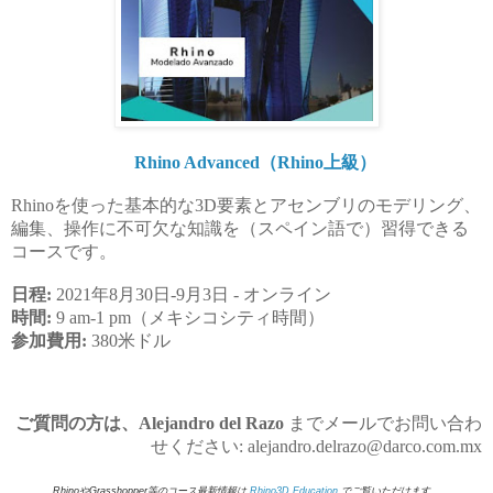
Rhino Advanced（Rhino上級）
Rhinoを使った基本的な3D要素とアセンブリのモデリング、
編集、操作に不可欠な知識を（スペイン語で）習得できる
コースです。
日程:
2021年8月30日-9月3日 - オンライン
時間:
9 am-1 pm（メキシコシティ時間）
参加費用:
380米ドル
ご質問の方は、
Alejandro del Razo
までメールでお問い合わ
せください:
alejandro.delrazo@darco.com.mx
RhinoやGrasshopper等のコース最新情報は
Rhino3D.Education
でご覧いただけます。