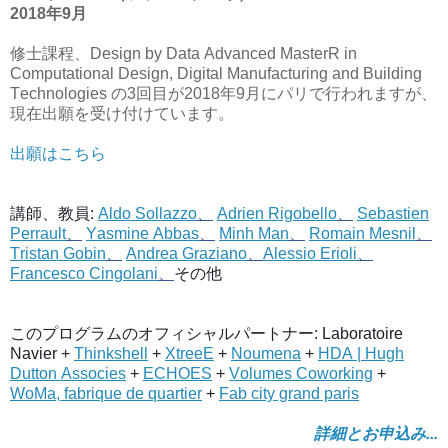
2018年9月
修士課程、Design by Data Advanced MasterR in
Computational Design, Digital Manufacturing and Building
Technologies の3回目が2018年9月にパリで行われますが、
現在出願を受け付けています。
出願はこちら
講師、教員:
Aldo Sollazzo
、
Adrien Rigobello
、
Sebastien
Perrault
、
Yasmine Abbas
、
Minh Man
、
Romain Mesnil
、
Tristan Gobin
、
Andrea Graziano
、
Alessio Erioli
、
Francesco Cingolani
、
その他
このプログラムのオフィシャルパートナー: Laboratoire
Navier +
Thinkshell
+
XtreeE
+
Noumena
+
HDA | Hugh
Dutton Associes
+
ECHOES
+
Volumes Coworking
+
WoMa, fabrique de quartier
+
Fab city grand paris
詳細とお申込み...