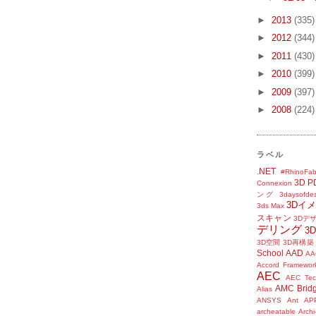
►
2013
(335)
►
2012
(344)
►
2011
(430)
►
2010
(399)
►
2009
(397)
►
2008
(224)
ラベル
.NET
#RhinoFab
3D P
Connexion
ング
3daysofde
3Dイ
3ds Max
スキャン
3Dデ
デリング
3
3D空間
3D再構築
School
AAD
AA
Accord Framewor
AEC
AEC Tec
AMC Brid
Alias
ANSYS
Ant
AP
archeatable
Archi