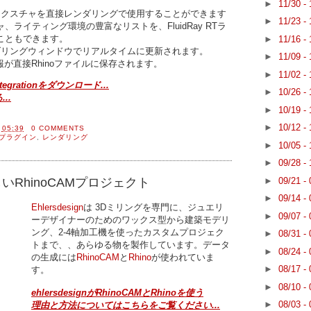
►
11/30 -
、テクスチャを直接レンダリングで使用することができます
►
11/23 -
ライティング環境の豊富なリストを、FluidRay RTラ
こともできます。
►
11/16 -
ンダリングウィンドウでリアルタイムに更新されます。
►
11/09 -
加情報が直接Rhinoファイルに保存されます。
►
11/02 -
 Integrationをダウンロード...
►
10/26 -
..
►
10/19 -
►
10/12 -
間
05:39
0 COMMENTS
プラグイン
,
レンダリング
►
10/05 -
►
09/28 -
►
09/21 -
の楽しいRhinoCAMプロジェクト
►
09/14 -
Ehlersdesign
は 3Dミリングを専門に、ジュエリ
►
09/07 -
ーデザイナーのためのワックス型から建築モデリ
ング、2-4軸加工機を使ったカスタムプロジェク
►
08/31 -
トまで、、あらゆる物を製作しています。データ
►
08/24 -
の生成には
RhinoCAM
と
Rhino
が使われていま
►
08/17 -
す。
►
08/10 -
ehlersdesignがRhinoCAMとRhinoを使う
►
08/03 -
理由と方法についてはこちらをご覧ください...