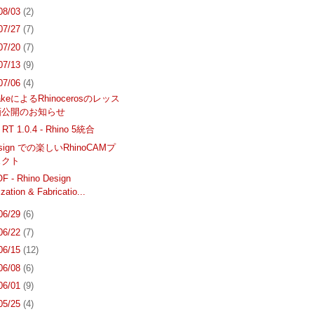
 08/03
(2)
 07/27
(7)
 07/20
(7)
 07/13
(9)
 07/06
(4)
akeによるRhinocerosのレッス
画公開のお知らせ
y RT 1.0.4 - Rhino 5統合
design での楽しいRhinoCAMプ
ェクト
F - Rhino Design
zation & Fabricatio...
 06/29
(6)
 06/22
(7)
 06/15
(12)
 06/08
(6)
 06/01
(9)
 05/25
(4)