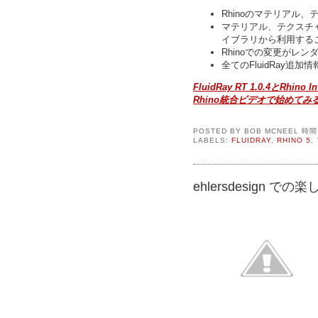
Rhinoのマテリアル
マテリアル、テクスチャ、
イブラリから利用する
Rhinoでの変更がレ
全てのFluidRay追
FluidRay RT 1.0.4とRhino
Rhino統合ビデオで始めてみる.
POSTED BY
BOB MCNEEL
時
LABELS:
FLUIDRAY
,
RHINO 5
,
ehlersdesign で