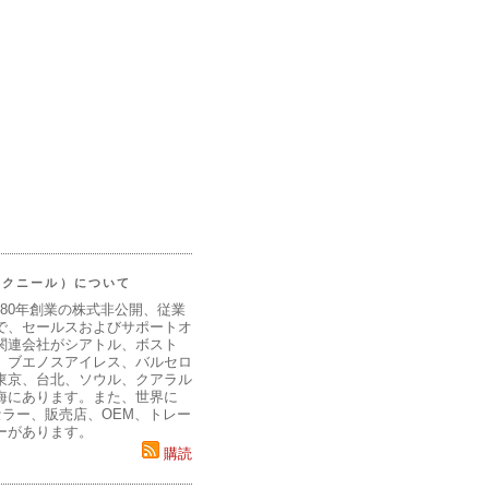
（マクニール）について
980年創業の株式非公開、従業
で、セールスおよびサポートオ
関連会社がシアトル、ボスト
、ブエノスアイレス、バルセロ
東京、台北、ソウル、クアラル
海にあります。また、世界に
セラー、販売店、OEM、トレー
ーがあります。
購読