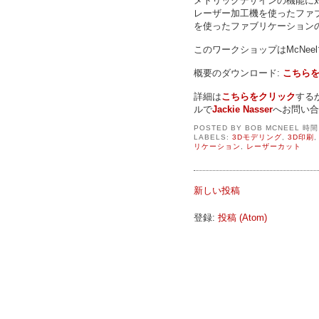
メトリックデザインの機能に対
レーザー加工機を使ったファブ
を使ったファブリケーション
このワークショップはMcNee
概要のダウンロード:
こちら
詳細は
こちらをクリック
する
ルで
Jackie Nasser
へお問い合
POSTED BY
BOB MCNEEL
時
LABELS:
3Dモデリング
,
3D印刷
リケーション
,
レーザーカット
新しい投稿
登録:
投稿 (Atom)