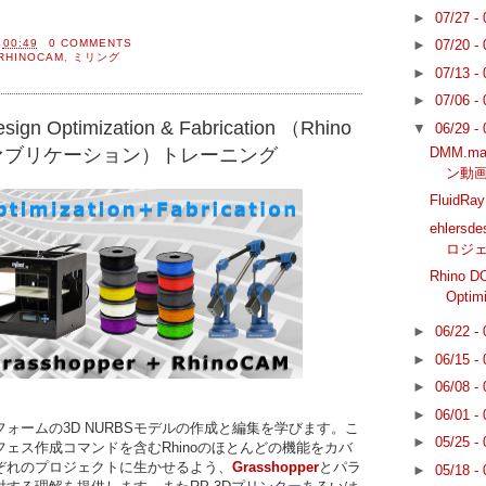
►
07/27 -
間
00:49
0 COMMENTS
►
07/20 -
RHINOCAM
,
ミリング
►
07/13 -
►
07/06 -
sign Optimization & Fabrication （Rhino
▼
06/29 -
DMM.m
ァブリケーション）トレーニング
ン動
FluidRa
ehlers
ロジ
Rhino DO
Optimi
►
06/22 -
►
06/15 -
►
06/08 -
►
06/01 -
ォームの3D NURBSモデルの作成と編集を学びます。こ
►
05/25 -
ェス作成コマンドを含むRhinoのほとんどの機能をカバ
ぞれのプロジェクトに生かせるよう、
Grasshopper
とパラ
►
05/18 -