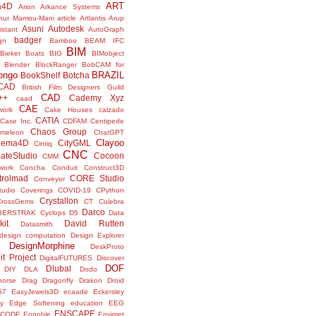
ART
a4D
Arion
Arkance Systems
thur Mamou-Mani
article
Artlantis
Arup
Asuni
Autodesk
istant
AutoGraph
badger
gn
Bamboo
BEAM IFC
BIM
Bieker Boats
BIG
BIMobject
Blender
BlockRanger
BobCAM for
ongo
BRAZIL
BookShelf
Botcha
sCAD
British Film Designers Guild
CAD
++
Cademy Xyz
caad
CAE
work
Cake Houses
calzado
CATIA
Case Inc.
CDFAM
Centipede
Chaos Group
meleon
ChatGPT
Clayoo
nema4D
CityGML
Cintiq
CNC
ateStudio
Cocoon
CMM
ork
Concha
Conduit
Construct3D
trolmad
CORE Studio
Conveyor
tudio
Coverings
COVID-19
CPython
Crystallon
CrossGems
CT
Culebra
Darco
BERSTRAK
Cyclops
D5
Data
kit
David Rutten
Datasmith
design computation
Design Explorer
DesignMorphine
DeskProto
it Project
DigitalFUTURES
Discover
DOF
Dlubal
DIY
DLA
Dodo
horse
Drag
Dragonfly
Drakon
Droid
57
EasyJewels3D
ecaade
Eckersley
y
Edge Softening
education
EEG
ENSCAPE
NCODE
Ennoble
Envimet