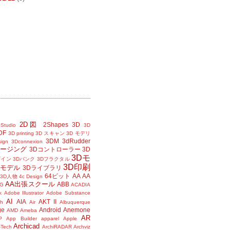
2D図
2Shapes
3D
Studio
3D
DF
3D printing
3D スキャン
3D モデリ
3DM
3dRudder
sign
3Dconnexion
メージング
3Dコントローラー
3D
3Dモ
ザイン
3Dバンク
3Dフラクタル
3D印刷
Dモデル
3Dライブラリ
64ビット
AA
AA
3D人物
4c Design
AA出張スクール
ABB
G
ACADIA
k
Adobe Illustrator
Adobe Substance
AI
AIA
AKT II
h
Air
Albuquerque
ge
Android
Anemone
AMD
Ameba
AR
P
App Builder
apparel
Apple
Archicad
-Tech
ArchiRADAR
Archviz