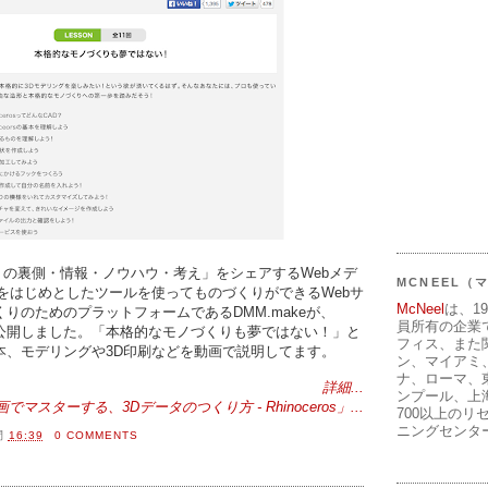
くりの裏側・情報・ノウハウ・考え」をシェアするWebメデ
MCNEEL
をはじめとしたツールを使ってものづくりができるWebサ
McNeel
は、1
りのためのプラットフォームであるDMM.makeが、
員所有の企業
動画を公開しました。「本格的なモノづくりも夢ではない！」と
フィス、また
介や基本、モデリングや3D印刷などを動画で説明してます。
ン、マイアミ
ナ、ローマ、
詳細...
ンプール、上
画でマスターする、3Dデータのつくり方 - Rhinoceros」...
700以上のリ
ニングセンタ
間
16:39
0 COMMENTS