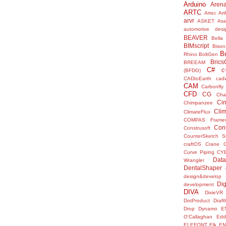
Arduino
Aren
ARTC
Artec
Ar
arvr
ASKET
Ass
automotive desi
BEAVER
Bella
BIMscript
Bison
B
Rhino
BoltGen
Bric
BREEAM
C#
c
(BFDG)
CADtoEarth
cad
CAM
Carbonfly
CFD
CG
Cha
Ci
Chimpanzee
Clim
ClimateFlux
COMPAS Framew
Con
Construsoft
CounterSketch S
craftOS
Crane
Curve Piping
CY
Data
Wrangler
DentalShaper
design&develop
Dig
development
DIVA
DixieVR
DotProduct
Draft
Drop
Dynamo
E
O'Callaghan
Edd
ELEFONT
Elk
E