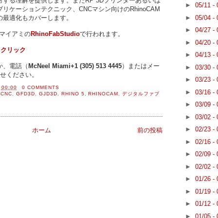
する理解を提供します。またRP 3Dプリンターあるいは
►
05/11 -
リケーションテクニック、CNCマシン向けのRhinoCAM
►
05/04 -
の最適化もカバーします。
►
04/27 -
lマイアミの
RhinoFabStudio
で行われます。
►
04/20 -
をクリック
►
04/13 -
か、電話（
McNeel Miami
+1 (305) 513 4445
）またはメー
►
03/30 -
せください。
►
03/23 -
間
00:00
0 COMMENTS
►
03/16 -
,
CNC
,
GFD3D
,
GJD3D
,
RHINO 5
,
RHINOCAM
,
デジタルファブ
►
03/09 -
►
03/02 -
►
02/23 -
ホーム
前の投稿
►
02/16 -
►
02/09 -
►
02/02 -
►
01/26 -
►
01/19 -
►
01/12 -
►
01/05 -