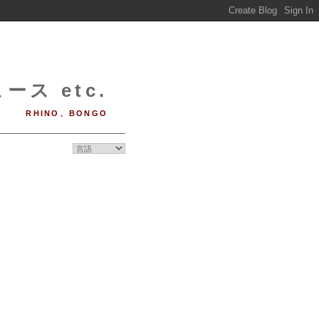
ース etc.
RHINO、BONGO