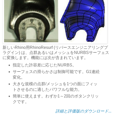
新しいRhino用RhinoResurf (リバースエンジニアリングプ
ラグイン) は、点群あるいはメッシュをNURBSサーフェス
に変換します。機能には次が含まれています。
指定した許容差に応じたNURBS。
サーフェスの滑らかさは制御可能です。G1連続
変化。
大きな規模の点群/メッシュを1つの面にフィッ
トさせるのに適したパワフルな能力。
簡単に使えます。わずか1～2回のボタンクリッ
クです。
詳細と評価版のダウンロード...