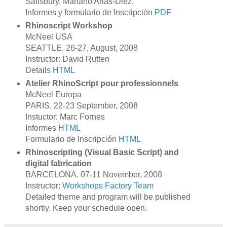
Salisbury, Mariano Arias-Diez.
Informes y formulario de Inscripción
PDF
Rhinoscript Workshop
McNeel USA
SEATTLE. 26-27, August, 2008
Instructor: David Rutten
Details
HTML
Atelier RhinoScript pour professionnels
McNeel Europa
PARIS. 22-23 September, 2008
Instuctor: Marc Fornes
Informes
HTML
Formulario de Inscripción
HTML
Rhinoscripting (Visual Basic Script) and
digital fabrication
BARCELONA. 07-11 November, 2008
Instructor:
Workshops Factory Team
Detailed theme and program will be published
shortly. Keep your schedule open.