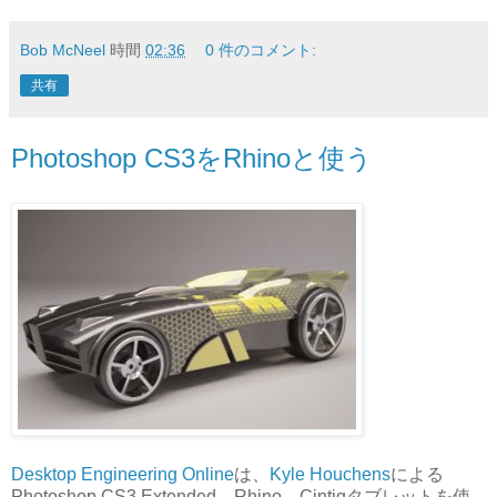
Bob McNeel
時間
02:36
0 件のコメント:
共有
Photoshop CS3をRhinoと使う
Desktop Engineering Online
は、
Kyle Houchens
による
Photoshop CS3 Extended、Rhino、Cintiqタブレットを使