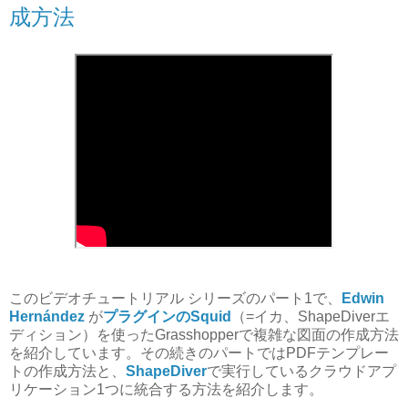
成方法
このビデオチュートリアル シリーズのパート1で、
Edwin
Hernández
が
プラグインのSquid
（=イカ、ShapeDiverエ
ディション）を使ったGrasshopperで複雑な図面の作成方法
を紹介しています。その続きのパートではPDFテンプレー
トの作成方法と、
ShapeDiver
で実行しているクラウドアプ
リケーション1つに統合する方法を紹介します。