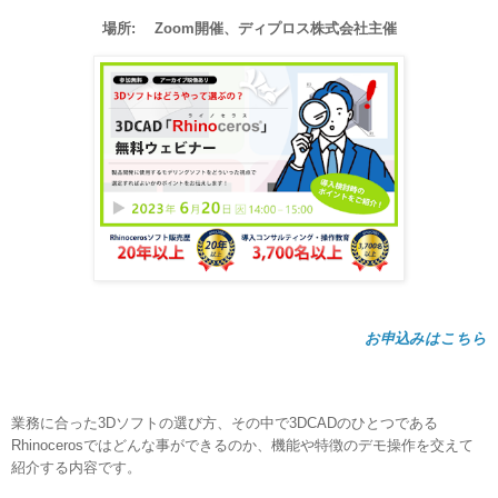
場所:
Zoom
開催、ディプロス株式会社主催
お申込みはこちら
業務に合った
3D
ソフトの選び方、その中で
3DCAD
のひとつである
Rhinoceros
ではどんな事ができるのか、
機能や特徴のデモ操作を交えて
紹介する内容です。