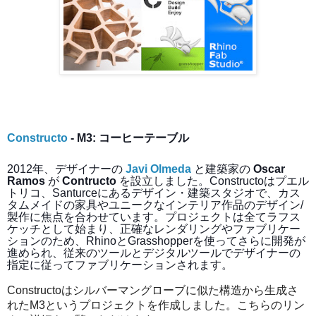
Constructo
 - M3: コーヒーテーブル
2012年、デザイナーの 
Javi Olmeda
 と建築家の 
Oscar 
Ramos
 が
 Contructo
 を設立しました。Constructoはプエル
トリコ、Santurceにあるデザイン・建築スタジオで、カス
タムメイドの家具やユニークなインテリア作品のデザイン/
製作に焦点を合わせています。プロジェクトは全てラフス
ケッチとして始まり、正確なレンダリングやファブリケー
ションのため、RhinoとGrasshopperを使ってさらに開発が
進められ、従来のツールとデジタルツールでデザイナーの
指定に従ってファブリケーションされます。
Constructoはシルバーマングローブに似た構造から生成さ
れたM3というプロジェクトを作成しました。こちらのリン