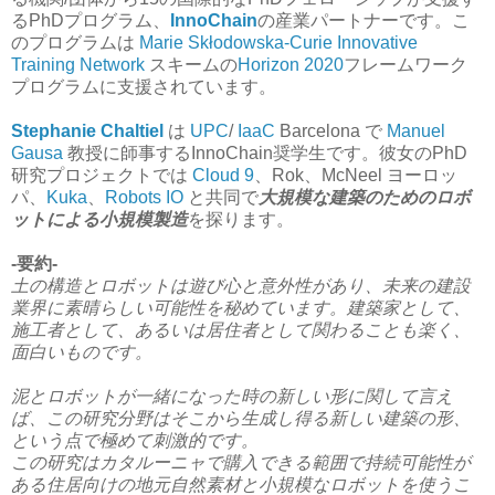
るPhDプログラム、
InnoChain
の産業パートナーです。
こ
のプログラムは
Marie Skłodowska-Curie Innovative
Training Network
スキームの
Horizon 2020
フレームワーク
プログラム
に支援されています。
Stephanie Chaltiel
は
UPC
/
IaaC
Barcelona で
Manuel
Gausa
教授に師事するInnoChain奨学生です。彼女のPhD
研究プロジェクトでは
Cloud 9
、Rok、McNeel ヨーロッ
パ、
Kuka
、
Robots IO
と共同で
大規模な建築のためのロボ
ットによる小規模製造
を探ります。
-要約-
土の構造とロボットは遊び心と意外性があり、未来の建設
業界に素晴らしい可能性を秘めています。
建築家として、
施工者として、あるいは居住者として関わることも楽く、
面白いものです。
泥とロボットが一緒になった時の新しい形に関して言え
ば、この研究分野はそこから生成し得る新しい建築の形、
という点で極めて刺激的です。
この研究はカタルーニャで購入できる範囲で持続可能性が
ある住居向けの地元自然素材と小規模なロボットを使うこ