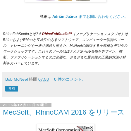
詳細は
Adrián Juárez
までお問い合わせください。
RhinoFabStudioとは?
A
RhinoFabStudio™
（ファブリケーションスタジオ）は
RhinoおよびRhinoと互換性のあるソフトウェア、コンピューター制御のツー
ル、トレーニングを一通り揃通り揃えた、McNeelの認証する小規模なデジタル
ワークショップです。これらのツールはほとんどあらゆる物をデザイン、解
析、ファブリケーションするのに必要な、さまざまな最先端の工業的方法や材
料をカバーしています。
Bob McNeel
時間
07:58
0 件のコメント:
共有
2015年12月10日木曜日
MecSoft、RhinoCAM 2016 をリリース