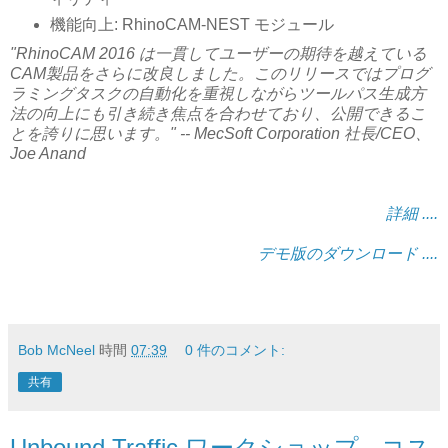
機能向上: RhinoCAM-NEST モジュール
"RhinoCAM 2016 は一貫してユーザーの期待を越えている
CAM製品をさらに改良しました。このリリースではプログ
ラミングタスクの自動化を重視しながらツールパス生成方
法の向上にも引き続き焦点を合わせており、公開できるこ
とを誇りに思います。" -- MecSoft Corporation 社長/CEO、
Joe Anand
詳細 ....
デモ版のダウンロード ....
Bob McNeel
時間
07:39
0 件のコメント:
共有
Unbound Traffic ワークショップ - コス