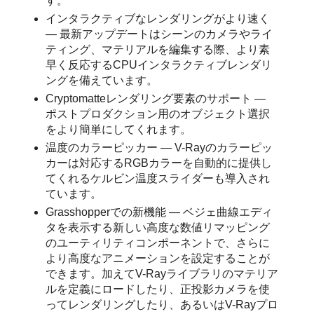
す。
インタラクティブなレンダリングがより速く
— 最新アップデートはシーンのカメラやライ
ティング、マテリアルを編集する際、より素
早く反応するCPUインタラクティブレンダリ
ングを備えています。
Cryptomatteレンダリング要素のサポート —
ポストプロダクション用のオブジェクト選択
をより簡単にしてくれます。
温度のカラーピッカー — V-Rayのカラーピッ
カーは対応するRGBカラーを自動的に提供し
てくれるケルビン温度スライダーも導入され
ています。
Grasshopperでの新機能 — ベジェ曲線エディ
タを表示する新しい高度な数値リマッピング
のユーティリティコンポーネントで、さらに
より高度なアニメーションを設定することが
できます。加えてV-Rayライブラリのマテリア
ルを定義にロードしたり、正投影カメラを使
ってレンダリングしたり、あるいはV-Rayプロ