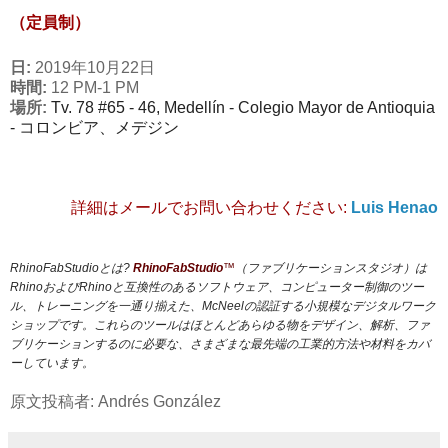
（定員制）
日:
2019年10月22日
時間:
12 PM
-1 PM
場所:
Tv. 78 #65 - 46, Medellín -
Colegio Mayor de Antioquia
- コロンビア、メデジン
詳細はメールでお問い合わせください:
Luis Henao
RhinoFabStudioとは?
RhinoFabStudio
™
（ファブリケーションスタジオ）は
RhinoおよびRhinoと互換性のあるソフトウェア、コンピューター制御のツー
ル、トレーニングを一通り揃えた、McNeelの認証する小規模なデジタルワーク
ショップです。これらのツールはほとんどあらゆる物をデザイン、解析、ファ
ブリケーションするのに必要な、さまざまな最先端の工業的方法や材料をカバ
ーしています。
原文投稿者: Andrés González