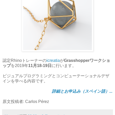
認定Rhinoトレーナーの
icreatia
が
Grasshopperワークショ
ップ
を2019年
11月18-19日
に行います。
ビジュアルプログラミングとコンピューテーショナルデザ
インを学べる内容です。
詳細とお申込み（スペイン語）...
原文投稿者: Carlos Pérez