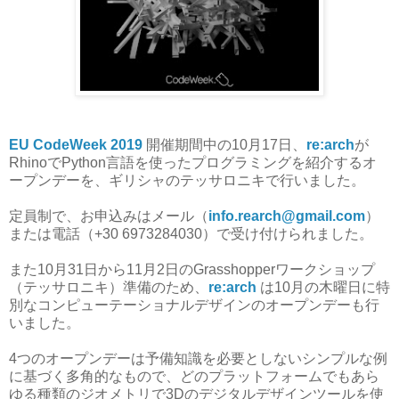
EU CodeWeek 2019
開催期間中の10月17日、
re:arch
が
RhinoでPython言語を使ったプログラミングを紹介するオ
ープンデーを、ギリシャのテッサロニキで行いました。
定員制で、お申込みはメール（
info.rearch@gmail.com
）
または電話（+30 6973284030）で受け付けられました。
また10月31日から11月2日のGrasshopperワークショップ
（テッサロニキ）準備のため、
re:arch
は10月の木曜日に特
別なコンピューテーショナルデザインのオープンデーも行
いました。
4つのオープンデーは予備知識を必要としないシンプルな例
に基づく多角的なもので、どのプラットフォームでもあら
ゆる種類のジオメトリで3Dのデジタルデザインツールを使