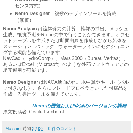
センス方式）
Nemo Designer
、複数のデザインツールを搭載
（無償）
Nemo Analysis
は流体静力の計算、輪郭の抽出、メッシュ
生成、抵抗予測をRhinoの中で行うことができます。オフセ
ットテーブルを生成または断面曲線を作成しながら船体を
ステーション - バトック - ウォーターラインにセクショニン
グする機能も備えています。
NavCad（HydroComp）、Mars 2000（Bureau Veritas）、
あるいはExcel（Microsoft）のような外部ソフトウェアとの
相互運用が可能です。
Nemo Designer
はNACA断面の他、水中翼やキール（バル
ブ付き/なし）、さらにブレードプロペラといった付属品を
作成する専用ツールを備えています。
Nemoの機能および今回のバージョンの詳細...
原文投稿者: Cécile Lamborot
Mutsumi
時間
22:00
0 件のコメント: