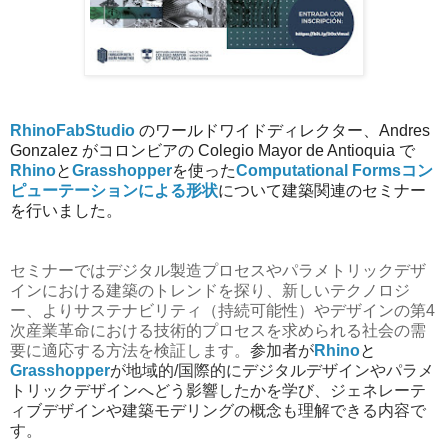
RhinoFabStudio
のワールドワイドディレクター、Andres
Gonzalez がコロンビアの
Colegio Mayor de Antioquia
で
Rhino
と
Grasshopper
を使った
Computational Formsコン
ピューテーションによる形状
について建築関連のセミナー
を行いました。
セミナーではデジタル製造プロセスやパラメトリックデザ
インにおける建築のトレンドを探り、
新しいテクノロジ
ー、よりサステナビリティ（持続可能性）やデザインの第4
次産業革命における技術的プロセスを求められる社会の需
要に適応する方法を検証します。
参加者が
Rhino
と
Grasshopper
が地域的/国際的にデジタルデザインやパラメ
トリックデザインへどう影響したかを学び、ジェネレーテ
ィブデザインや建築モデリングの概念も理解できる内容で
す。