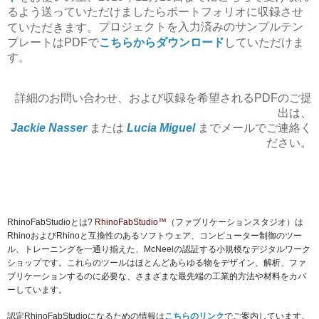
るよう送っていただけましたらポートフォリオに収録させ
ていただきます。
プロジェクトを入力済みのサンプルテン
プレートはPDFで
こちらからダウンロード
していただけま
す。
詳細のお問い合わせ、および収録を希望されるPDFのご提
出は、
Jackie Nasser
または
Lucia Miguel
までメールでご連絡く
ださい。
RhinoFabStudioとは?
RhinoFabStudio™
（ファブリケーションスタジオ）は
RhinoおよびRhinoと互換性のあるソフトウェア、コンピューター制御のツー
ル、トレーニングを一通り揃えた、McNeelの認証する小規模なデジタルワーク
ショップです。これらのツールはほとんどあらゆる物をデザイン、解析、ファ
ブリケーションするのに必要な、さまざまな最先端の工業的方法や材料をカバ
ーしています。
認定RhinoFabStudioになるための情報は
こちらのリンク
でご案内しています。