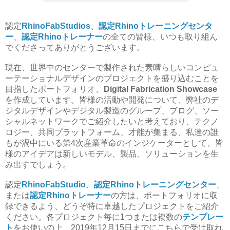
認定
RhinoFabStudios
、
認定Rhinoトレーニングセンタ
ー
、
認定Rhinoトレーナー
の全ての皆様、いつも取り組ん
でくださってありがとうございます。
現在、世界中のセンターで製作された素晴らしいコンピュ
ーテーショナルデザインのプロジェクトを盛り込むことを
目指したポートフォリオ、
Digital Fabrication Showcase
を作成しています。
皆様の活動や開発について、弊社のデ
ジタルデザインやデジタル製造のグループ、ブログ、ソー
シャルネットワークでご紹介したいと考えており、
テクノ
ロジー、共同プラットフォーム、才能が集まる、私達の誰
もが渦中にいる第4次産業革命のインジケーターとして、皆
様のアイデアは新しいモデル、製品、ソリューションを生
み出すでしょう。
認定
RhinoFabStudio
、
認定Rhinoトレーニングセンター
、
または
認定Rhinoトレーナー
の方は、ポートフォリオに収
録できるよう、どうぞ
特に卓越したプロジェクトをご紹介
ください。
各プロジェクト毎に1つまたは複数の
テンプレー
ト
をお使いの上、2019年12月15日までにこちらで受け取れ