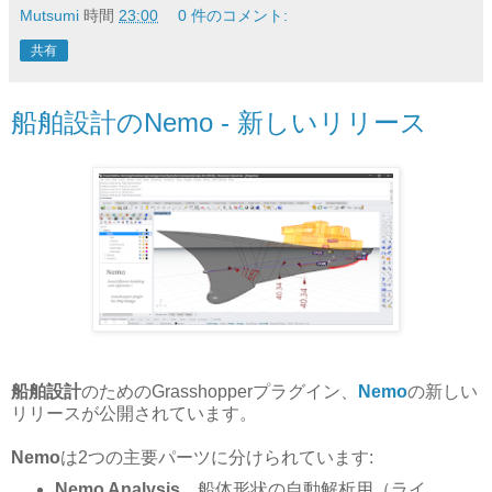
Mutsumi
時間
23:00
0 件のコメント:
共有
船舶設計のNemo - 新しいリリース
船舶設計
のためのGrasshopperプラグイン、
Nemo
の新しい
リリースが公開されています。
Nemo
は2つの主要パーツに分けられています:
Nemo Analysis
、船体形状の自動解析用（ライ