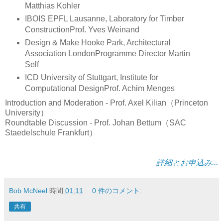
Matthias Kohler
IBOIS EPFL Lausanne, Laboratory for Timber
Construction
Prof. Yves Weinand
Design & Make Hooke Park, Architectural
Association London
Programme Director Martin
Self
ICD University of Stuttgart, Institute for
Computational Design
Prof. Achim Menges
Introduction and Moderation - Prof. Axel Kilian（Princeton
University）
Roundtable Discussion - Prof. Johan Bettum（SAC
Staedelschule Frankfurt）
詳細とお申込み...
Bob McNeel
時間
01:11
0 件のコメント:
共有