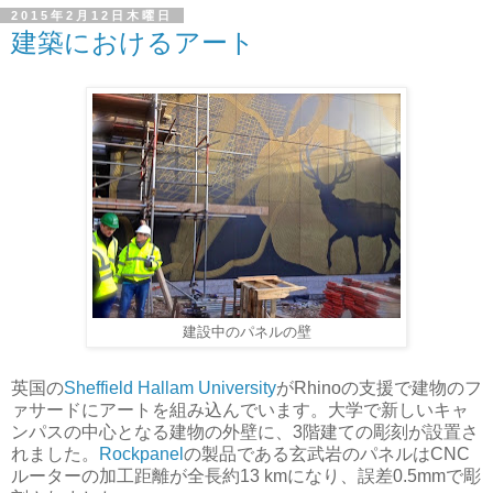
2015年2月12日木曜日
建築におけるアート
建設中のパネルの壁
英国の
Sheffield Hallam University
がRhinoの支援で建物のフ
ァサードにアートを組み込んでいます。大学で新しいキャ
ンパスの中心となる建物の外壁に、3階建ての彫刻が設置さ
れました。
Rockpanel
の製品である玄武岩のパネルはCNC
ルーターの加工距離が全長約13 kmになり、誤差0.5mmで彫