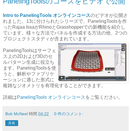
PanelingToolsのコースをビデオで公開
Intro to PanelingTools オンラインコース
のビデオが公開さ
れました。13に分けられたシリーズで、PanelingToolsを作
ったRajaa IssaがRhinoとGrasshopperでの新機能を紹介し
ています。様々な方法でパネルを作成する方法の他、2つの
プロジェクトスタディが含まれています。
PanelingToolsはサーフェ
ス上の2Dおよび3Dのセ
ルパターン生成に役立ち
ます。PanelingToolsを使
うと、解析やファブリケ
ーションに適した形式に
複雑なジオメトリを有理化することができます。
詳細は
PanelingTools オンラインコース
をご覧ください。
Bob McNeel
時間
04:22
0 件のコメント:
共有