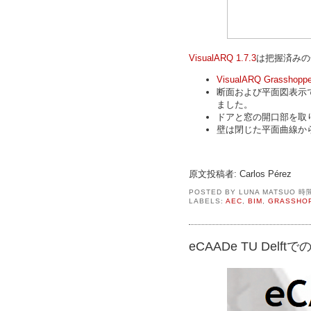
VisualARQ 1.7.3
は把握済みの
VisualARQ Grasshopp
断面および平面図表示
ました。
ドアと窓の開口部を取
壁は閉じた平面曲線か
原文投稿者: Carlos Pérez
POSTED BY
LUNA MATSUO
時
LABELS:
AEC
,
BIM
,
GRASSHO
eCAADe TU Delft