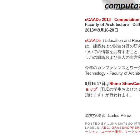
eCAADe 2013 - Computation
Faculty of Architecture - 
2013年9月16-20日
eCAADe
（Education and Resea
は、建築および関連分野の研
ついての情報を共有すること
ッパの組織および個人の非営
今年のカンファレンスとワークショップ
Technology - Faculty o
9月16-17日
は
Rhino ShowCa
ョップ
（TUDの学生およびス
頂けます）が行われます。
原文投稿者: Carlos Pérez
POSTED BY
LUNA MATSUO
時
LABELS:
AEC
,
GRASSHOPPER
ーション
,
ユーザー事例
,
ワークシ