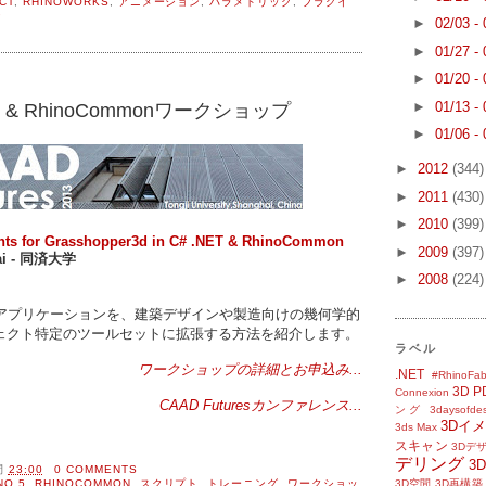
CT
,
RHINOWORKS
,
アニメーション
,
パラメトリック
,
プラグイ
ン
►
02/03 -
►
01/27 -
►
01/20 -
►
01/13 -
r & RhinoCommonワークショップ
►
01/06 -
►
2012
(344)
►
2011
(430)
►
2010
(399)
nts for Grasshopper3d in C# .NET & RhinoCommon
►
2009
(397)
hai - 同済大学
►
2008
(224)
Dアプリケーションを、建築デザインや製造向けの幾何学的
ェクト特定のツールセットに拡張する方法を紹介します。
ラベル
ワークショップの詳細とお申込み...
.NET
#RhinoFab
3D P
Connexion
CAAD Futuresカンファレンス...
ング
3daysofde
3Dイ
3ds Max
スキャン
3Dデ
デリング
3
間
23:00
0 COMMENTS
NO 5
,
RHINOCOMMON
,
スクリプト
,
トレーニング
,
ワークショッ
3D空間
3D再構築