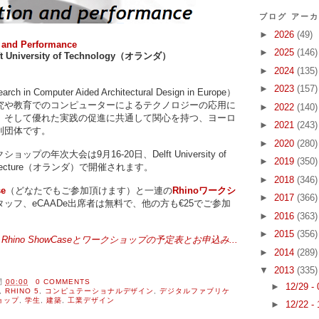
ブログ アー
►
2026
(49)
 and Performance
►
2025
(146)
Delft University of Technology（オランダ）
►
2024
(135)
►
2023
(157)
rch in Computer Aided Architectural Design in Europe）
究や教育でのコンピューターによるテクノロジーの応用に
►
2022
(140)
、そして優れた実践の促進に共通して関心を持つ、ヨーロ
►
2021
(243)
利団体です。
►
2020
(280)
の年次大会は9月16-20日、Delft University of
►
2019
(350)
f Architecture（オランダ）で開催されます。
►
2018
(346)
se
（どなたでもご参加頂けます）と一連の
Rhinoワークシ
►
2017
(366)
タッフ、eCAADe出席者は無料で、他の方も€25でご参加
►
2016
(363)
►
2015
(356)
Rhino ShowCaseとワークショップの予定表とお申込み...
►
2014
(289)
▼
2013
(335)
間
00:00
0 COMMENTS
►
12/29 -
,
RHINO 5
,
コンピュテーショナルデザイン
,
デジタルファブリケ
ョップ
,
学生
,
建築
,
工業デザイン
►
12/22 -