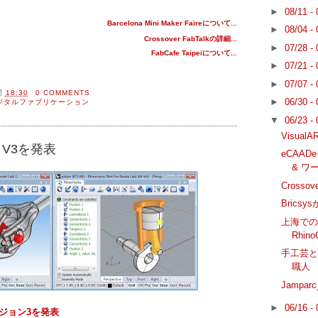
►
08/11 -
Barcelona Mini Maker Faireについて...
►
08/04 -
Crossover FabTalkの詳細...
►
07/28 -
FabCafe Taipeiについて...
►
07/21 -
►
07/07 -
間
18:30
0 COMMENTS
►
06/30 -
ジタルファブリケーション
▼
06/23 -
Visual
ks V3を発表
eCAADe 
& ワ
Crosso
Bricsy
上海でのGr
Rhi
手工芸と
職人
Jamparc_
►
06/16 -
バージョン3を発表