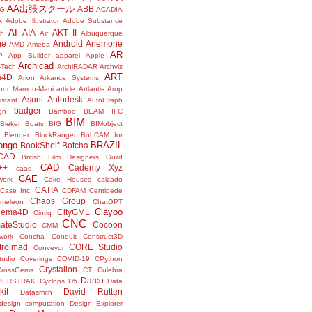
AA出張スクール
ABB
G
ACADIA
k
Adobe Illustrator
Adobe Substance
AI
AIA
AKT II
h
Air
Albuquerque
ge
Android
Anemone
AMD
Ameba
AR
P
App Builder
apparel
Apple
Archicad
-Tech
ArchiRADAR
Archviz
ART
a4D
Arion
Arkance Systems
thur Mamou-Mani
article
Artlantis
Arup
Asuni
Autodesk
istant
AutoGraph
badger
gn
Bamboo
BEAM IFC
BIM
Bieker Boats
BIG
BIMobject
Blender
BlockRanger
BobCAM for
ongo
BRAZIL
BookShelf
Botcha
sCAD
British Film Designers Guild
CAD
++
Cademy Xyz
caad
CAE
work
Cake Houses
calzado
CATIA
Case Inc.
CDFAM
Centipede
Chaos Group
meleon
ChatGPT
Clayoo
nema4D
CityGML
Cintiq
CNC
ateStudio
Cocoon
CMM
ork
Concha
Conduit
Construct3D
trolmad
CORE Studio
Conveyor
tudio
Coverings
COVID-19
CPython
Crystallon
CrossGems
CT
Culebra
Darco
BERSTRAK
Cyclops
D5
Data
kit
David Rutten
Datasmith
design computation
Design Explorer