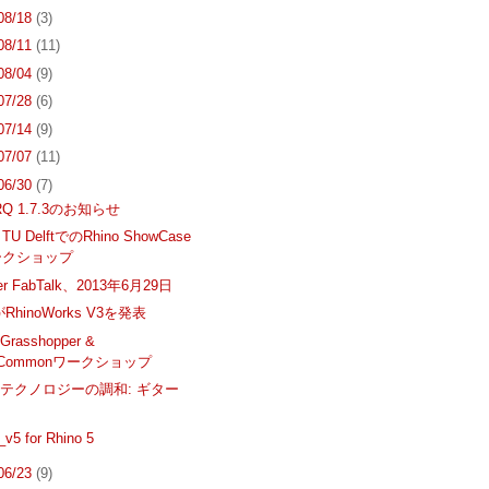
 08/18
(3)
 08/11
(11)
 08/04
(9)
 07/28
(6)
 07/14
(9)
 07/07
(11)
 06/30
(7)
ARQ 1.7.3のお知らせ
TU DelftでのRhino ShowCase
ークショップ
ver FabTalk、2013年6月29日
sがRhinoWorks V3を発表
asshopper &
noCommonワークショップ
テクノロジーの調和: ギター
v5 for Rhino 5
 06/23
(9)