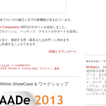
全てのバグの修正と以下の新機能が含まれています。
er Components
WIP2のサポートを追加しました。
でのメッシュ、ハッチング、テキストのサポートを追加し
り去り、接続する壁（垂直または水平）に含めます。
ら作成することができます。
詳細とダウンロード...
MCNEEL
間
01:00
0 COMMENTS
McNeel
は、1
PPER
,
RHINO 5
,
VISUALARQ
,
プラグイン
,
建築
員所有の企業
フィス、また
ン、マイアミ
ナ、ローマ、
でのRhino ShowCase & ワークショップ
ンプール、上
700以上のリ
ニングセンタ