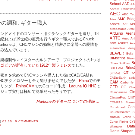
School
AAD
AA
Accord Framewor
AEC
AEC Tec
AMC Brid
Alias
の調和: ギター職人
ANSYS
Ant
AP
archeatable
Archi
Arduino
ハンドメイドのコンサート用クラシックギターを造り、18
Aren
ARTC
紀および19世紀の復元も行うギター職人であるChuck
Artec
Ar
arvr
ASKET
Ass
arfioneは、CNCマシンの効率と精密さに楽器への愛情を
automotive desi
組み込んでいます。
BEAVER
Bella
BIMscript
Bison
弦楽器製作マイスターのルシアーで、プロジェクトの1つは
B
Rhino
BoltGen
ゴビアが所有していた1912年製ラミレス
でした。
Bric
BREEAM
C#
c
(BFDG)
密さを求めてCNCマシンを購入した彼はCAD/CAMも
CADtoEarth
cad
CNCテクノロジーも全く知りませんでしたが、
Rhino
でのモ
CAM
Carbonfly
デリング、
RhinoCAM
でのGコード作成、
Laguna IQ HHC
で
CFD
CG
Cha
のジョブ実行は極めて簡単だったそうです。
Ci
Chimpanzee
Clim
ClimateFlux
Marfioneのギターについての詳細 ...
COMPAS Framew
Con
Construsoft
CounterSketch S
craftOS
Crane
間
03:30
0 COMMENTS
Curve Piping
CY
M
Data
Wrangler
DentalShaper