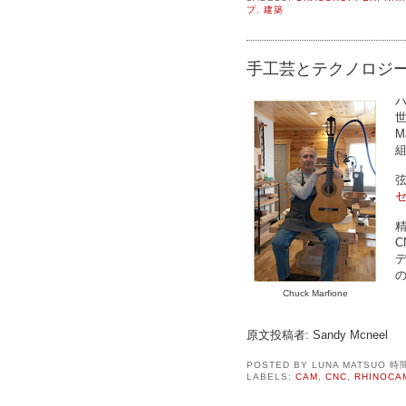
プ
,
建築
手工芸とテクノロジー
世
M
セ
精
Chuck Marfione
原文投稿者: Sandy Mcneel
POSTED BY
LUNA MATSUO
時
LABELS:
CAM
,
CNC
,
RHINOCA