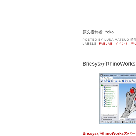
原文投稿者: Yoko
POSTED BY
LUNA MATSUO
時
LABELS:
FABLAB
,
イベント
,
デ
BricsysがRhinoWor
BricsysがRhinoWorksの