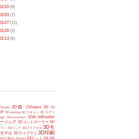
 02/10
(8)
 02/03
(7)
 01/27
(11)
 01/20
(2)
 01/13
(6)
2D図
2Shapes
3D
Studio
3D
DF
3D printing
3D スキャン
3D モデリ
3DM
3dRudder
sign
3Dconnexion
メージング
3Dコントローラー
3D
3Dモ
ザイン
3Dバンク
3Dフラクタル
3D印刷
Dモデル
3Dライブラリ
64ビット
AA
AA
3D人物
4c Design