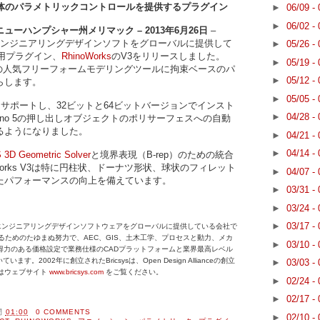
ル全体のパラメトリックコントロールを提供するプラグイン
►
06/09 -
►
06/02 -
ーハンプシャー州メリマック – 2013年6月26日
–
WGエンジニアリングデザインソフトをグローバルに提供して
►
05/26 -
用プラグイン、
RhinoWorks
のV3をリリースしました。
►
05/19 -
sociatesの人気フリーフォームモデリングツールに拘束ベースのパ
►
05/12 -
らします。
►
05/05 -
をサポートし、32ビットと64ビットバージョンでインスト
►
04/28 -
ino 5の押し出しオブジェクトのポリサーフェスへの自動
るようになりました。
►
04/21 -
►
04/14 -
 3D Geometric Solver
と境界表現（B-rep）のための統合
Works V3は特に円柱状、ドーナツ形状、球状のフィレット
►
04/07 -
たパフォーマンスの向上を備えています。
►
03/31 -
►
03/24 -
►
03/17 -
ンドのdwgエンジニアリングデザインソフトウェアをグローバルに提供している会社で
させるためのたゆまぬ努力で、AEC、GIS、土木工学、プロセスと動力、メカ
►
03/10 -
得力のある価格設定で業務仕様のCADプラットフォームと業界最高レベル
2002年に創立されたBricsysは、Open Design Allianceの創立
►
03/03 -
細はウェブサイト
www.bricsys.com
をご覧ください。
►
02/24 -
►
02/17 -
間
01:00
0 COMMENTS
►
02/10 -