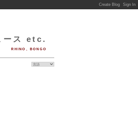
ース etc.
RHINO、BONGO