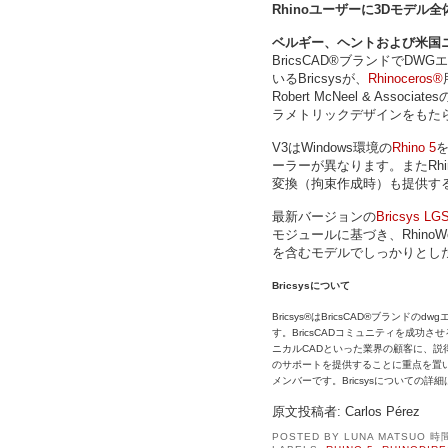
Rhinoユーザーに3Dモデ
ベルギー、ヘントおよび米国ニュ
BricsCAD®ブランドでD
いるBricsysが、
Rhinoceros®
Robert McNeel & As
ラメトリックデザインをもた
V3はWindows環境の
Rhino 5
ーラーが異なります。またRh
変換（拘束作成時）も提供す
最新バージョンの
Bricsys LGS
モジュールに基づき、Rhino
を含むモデルでしっかりとし
Bricsysについて
Bricsys®はBricsCAD®ブラ
す。BricsCADコミュニティを成功
ニカルCADといった業界の顧客に、説
のサポートを提供することに重点を置いています。
メンバーです。Bricsysについての詳
原文投稿者: Carlos Pérez
POSTED BY
LUNA MATSUO
時