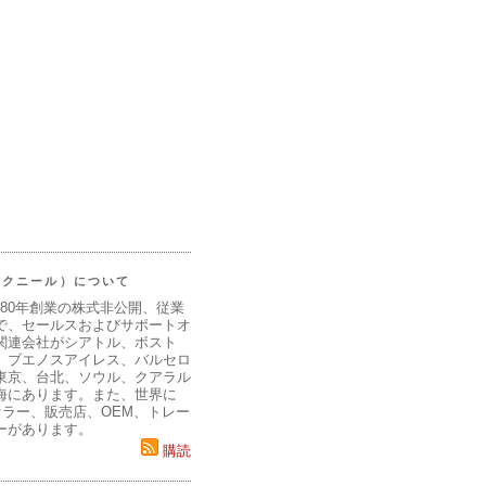
（マクニール）について
980年創業の株式非公開、従業
で、セールスおよびサポートオ
関連会社がシアトル、ボスト
、ブエノスアイレス、バルセロ
東京、台北、ソウル、クアラル
海にあります。また、世界に
セラー、販売店、OEM、トレー
ーがあります。
購読