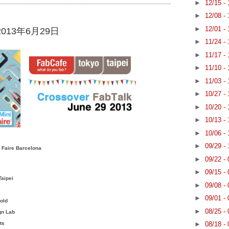
►
12/15 -
►
12/08 -
►
12/01 -
k、2013年6月29日
►
11/24 -
►
11/17 -
►
11/10 -
►
11/03 -
►
10/27 -
►
10/20 -
►
10/13 -
►
10/06 -
►
09/29 -
 Faire Barcelona
►
09/22 -
►
09/15 -
aipei
►
09/08 -
►
09/01 -
old
►
08/25 -
gn Lab
cts
►
08/18 -