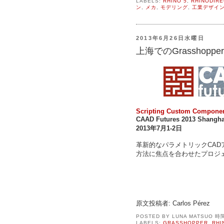
LABELS:
RHINO 5
,
RHINODIRE
ン
,
メカ
,
モデリング
,
工業デザイ
2013年6月26日水曜日
上海でのGrasshoppe
Scripting Custom Compone
CAAD Futures 2013 Shang
2013年7月1-2日
革新的なパラメトリックCA
方法に焦点を合わせたプロジ
原文投稿者: Carlos Pérez
POSTED BY
LUNA MATSUO
時
LABELS:
GRASSHOPPER
,
RHI