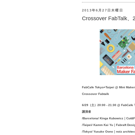
2013年6月27日木曜日
Crossover FabTal
FabCafe Tokyo+Taipei @ Mini Maker
Crossover Fabtalk
6/29（土）20:00 - 21:30 @ FabCafe T
講演者
/Barcelona/ Kinga Kubowicz｜Cut&F
/Taipei/ Kamm Kai Yu｜Fabraft Desi
/Tokyo/ Yusuke Oono｜noiz archite