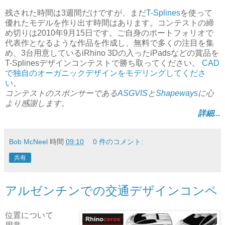
残された時間は3週間だけですが、まだ
T-Splines
を使って
優れたモデルを作り出す時間はあります。コンテストの締
め切りは2010年9月15日です。ご自身のポートフォリオで
代表作となるような作品を作成し、無料で多くの注目を集
め、3台用意しているiRhino 3Dの入ったiPadsなどの賞品を
T-Splinesデザインコンテストで勝ち取ってください。
CAD
で独自のオーガニックデザインをモデリングしてくださ
い
。
コンテストのスポンサーである
ASGVIS
と
Shapeways
に心
より感謝します。
詳細...
Bob McNeel
時間
09:10
0 件のコメント:
共有
アルゼンチンでの交通デザインコンペ
位置について