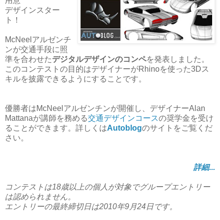
用意
デザインスター
ト！
McNeelアルゼンチ
ンが交通手段に照
準を合わせた
デジタルデザインのコンペ
を発表しました。
このコンテストの目的はデザイナーがRhinoを使った3Dス
キルを披露できるようにすることです。
優勝者はMcNeelアルゼンチンが開催し、デザイナーAlan
Mattanaが講師を務める
交通デザインコース
の奨学金を受け
ることができます。詳しくは
Autoblog
のサイトをご覧くだ
さい。
詳細...
コンテストは18歳以上の個人が対象でグループエントリー
は認められません。
エントリーの最終締切日は2010年9月24日です。