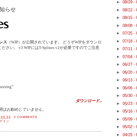
►
08/29 -
のお知らせ
►
08/22 -
►
08/15 -
►
08/08 -
►
07/25 -
►
07/18 -
グレス
（WIP）が公開されています。
どうぞWIPをダウンロ
ください。
v3 WIPにはT-Splines v2が必要ですのでご注意
►
07/11 -
►
07/04 -
►
06/27 -
►
06/20 -
►
06/13 -
neering”
►
06/06 -
►
05/30 -
ダウンロード...
►
05/23 -
の商用使用はお勧めしていません。
►
05/16 -
間
05:23
0 COMMENTS
►
05/09 -
グイン
►
05/02 -
►
04/25 -