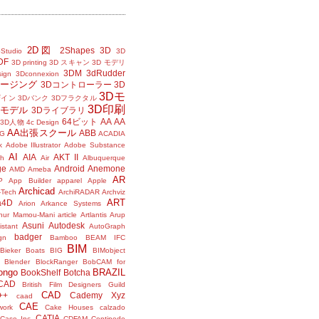
2D図
2Shapes
3D
Studio
3D
DF
3D printing
3D スキャン
3D モデリ
3DM
3dRudder
sign
3Dconnexion
メージング
3Dコントローラー
3D
3Dモ
ザイン
3Dバンク
3Dフラクタル
3D印刷
Dモデル
3Dライブラリ
64ビット
AA
AA
3D人物
4c Design
AA出張スクール
ABB
G
ACADIA
k
Adobe Illustrator
Adobe Substance
AI
AIA
AKT II
h
Air
Albuquerque
ge
Android
Anemone
AMD
Ameba
AR
P
App Builder
apparel
Apple
Archicad
-Tech
ArchiRADAR
Archviz
ART
a4D
Arion
Arkance Systems
thur Mamou-Mani
article
Artlantis
Arup
Asuni
Autodesk
istant
AutoGraph
badger
gn
Bamboo
BEAM IFC
BIM
Bieker Boats
BIG
BIMobject
Blender
BlockRanger
BobCAM for
ongo
BRAZIL
BookShelf
Botcha
sCAD
British Film Designers Guild
CAD
++
Cademy Xyz
caad
CAE
work
Cake Houses
calzado
CATIA
Case Inc.
CDFAM
Centipede