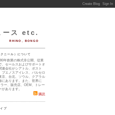
ース etc.
RHINO、BONGO
（マクニール）について
980年創業の株式非公開、従業
で、セールスおよびサポートオ
関連会社がシアトル、ボスト
、ブエノスアイレス、バルセロ
東京、台北、ソウル、クアラル
海にあります。また、世界に
セラー、販売店、OEM、トレー
ーがあります。
購読
カイブ