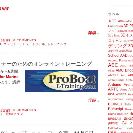
5 WIP
ラベル
.NET
#RhinoFab
3D P
Connexion
ング
3daysofde
詳細...
3Dイ
3ds Max
間
08:09
0 COMMENTS
スキャン
3Dデ
0
,
ウェビナー
,
チュートリアル
,
トレーニング
デリング
3
3D空間
3D再構築
School
AAD
AA
Accord Framewor
イナーのためのオンライントレーニング
AEC
AEC Tec
AMC Brid
Alias
14日から6週間
ANSYS
Ant
AP
for Marine
archeatable
Archi
います。講師
Arduino
Aren
ARTC
Artec
Ar
arvr
ASKET
Ass
automotive desi
詳細...
BEAVER
Bella
BIMscript
Bison
間
03:49
0 COMMENTS
B
グ
,
船舶/マリン
Rhino
BoltGen
Bric
BREEAM
C#
c
(BFDG)
CADtoEarth
cad
CAM
Carbonfly