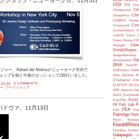
ワークショップ - ニューヨーク市、11月5日
CFD
CG
Cha
Ci
Chimpanzee
Clim
ClimateFlux
COMPAS Framew
Con
Construsoft
CounterSketch S
craftOS
Crane
Curve Piping
CY
Data
Wrangler
DentalShaper
design&develop
Dig
development
DIVA
DixieVR
ジャー、Rafael del Molinoがニューヨーク市内で
DotProduct
Draft
ワークショップを朝と午後のセッションで2回行いました。
Drop
Dynamo
E
O'Callaghan
Edd
間
03:34
0 COMMENTS
ELEFONT
Elk
E
ー
,
ワークショップ
ERP
espanol
es
Zurich
Euromariti
Excel
ExactFlat
F
F#
Fab Lab
- パドヴァ、11月13日
FEA
Faro
Fel
Flamingo
Flam
Flone
floorpla
Food4Rhin
Formlabs
Fortran
Galapagos
G