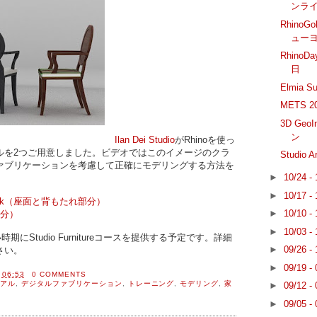
ンラ
Rhino
ューヨ
Rhino
日
Elmia Su
METS 
3D GeoI
ン
Ilan Dei Studio
がRhinoを使っ
ルを2つご用意しました。ビデオではこのイメージのクラ
Studio
ァブリケーションを考慮して正確にモデリングする方法を
►
10/24 -
►
10/17 -
 and Back（座面と背もたれ部分）
►
10/10 -
の部分）
►
10/03 -
年の早い時期にStudio Furnitureコースを提供する予定です。詳細
►
09/26 -
さい。
►
09/19 -
間
06:53
0 COMMENTS
アル
,
デジタルファブリケーション
,
トレーニング
,
モデリング
,
家
►
09/12 -
►
09/05 -