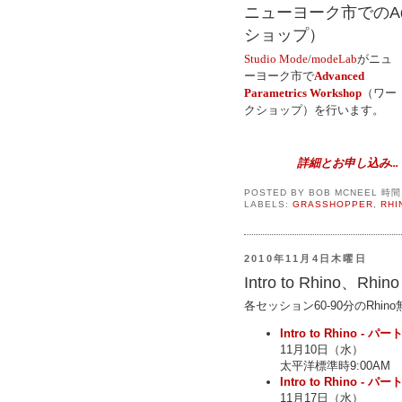
ニューヨーク市でのAdvan
ショップ）
Studio Mode
/
modeLab
がニュ
ーヨーク市で
Advanced
Parametrics
Workshop
（ワー
クショップ）を行います。
詳細とお申し込み...
POSTED BY
BOB MCNEEL
時
LABELS:
GRASSHOPPER
,
RHI
2010年11月4日木曜日
Intro to Rhino、
各セッション60-90分のRh
Intro to Rhino - パー
11月10日（水）
太平洋標準時9:00AM
Intro to Rhino - パー
11月17日（水）