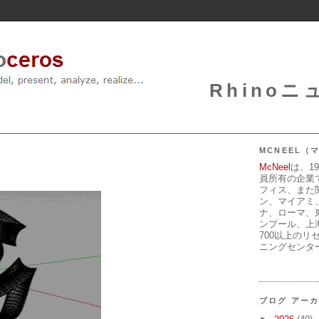
Rhinoニュ
MCNEEL
McNeel
は、1
員所有の企業
フィス、また
ン、マイアミ
ナ、ローマ、
ンプール、上
700以上のリ
ニングセンタ
ブログ アー