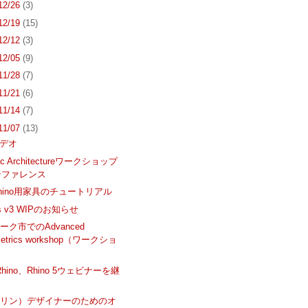
 12/26
(3)
 12/19
(15)
 12/12
(3)
 12/05
(9)
 11/28
(7)
 11/21
(6)
 11/14
(7)
 11/07
(13)
ビデオ
tic Architectureワークショップ
ンファレンス
hino用家具のチュートリアル
nes v3 WIPのお知らせ
ク市でのAdvanced
metrics workshop（ワークショ
）
to Rhino、Rhino 5ウェビナーを継
マリン）デザイナーのためのオ