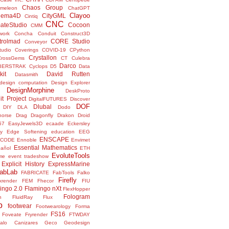
Chaos Group
meleon
ChatGPT
Clayoo
nema4D
CityGML
Cintiq
CNC
ateStudio
Cocoon
CMM
ork
Concha
Conduit
Construct3D
trolmad
CORE Studio
Conveyor
tudio
Coverings
COVID-19
CPython
Crystallon
CrossGems
CT
Culebra
Darco
BERSTRAK
Cyclops
D5
Data
kit
David Rutten
Datasmith
design computation
Design Explorer
DesignMorphine
DeskProto
it Project
DigitalFUTURES
Discover
DOF
Dlubal
DIY
DLA
Dodo
horse
Drag
Dragonfly
Drakon
Droid
57
EasyJewels3D
ecaade
Eckersley
y
Edge Softening
education
EEG
ENSCAPE
NCODE
Ennoble
Envimet
Essential Mathematics
pañol
ETH
EvoluteTools
me
event tradeshow
Explicit History
ExpressMarine
abLab
FABRICATE
FabTools
Falko
Firefly
ixrender
FEM
Fhecor
FIU
ingo 2.0
Flamingo nXt
FlexHopper
Fologram
n
FluidRay
Flux
o
footwear
Footwearology
Forma
FS16
Foveate
Fryrender
FTWDAY
alo Canizares
Geco
Geodesign