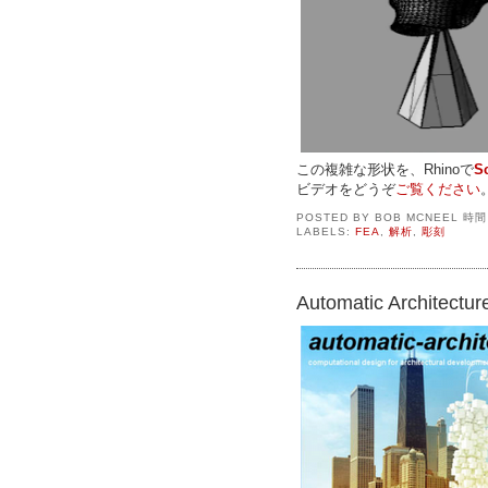
この複雑な形状を、Rhinoで
S
ビデオをどうぞ
ご覧ください
POSTED BY
BOB MCNEEL
時
LABELS:
FEA
,
解析
,
彫刻
Automatic Arch