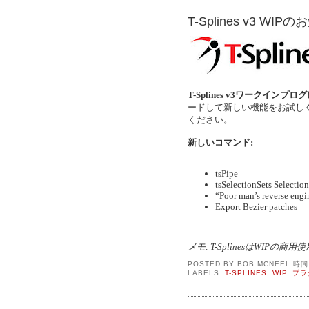
T-Splines v3 WIP
T-Splines v3ワークインプロ
ードして新しい機能をお試し
ください。
新しいコマンド:
tsPipe
tsSelectionSets Selection
“Poor man’s reverse engi
Export Bezier patches
メモ: T-SplinesはWIP
POSTED BY
BOB MCNEEL
時
LABELS:
T-SPLINES
,
WIP
,
プラ