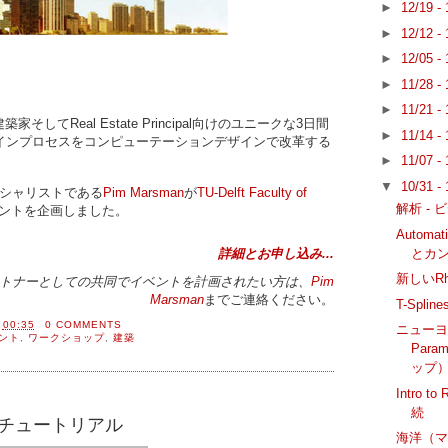
►
12/19 -
►
12/12 -
►
12/05 -
►
11/28 -
►
11/21 -
築家そしてReal Estate Principal向けのユニークな3日間
►
11/14 -
インプロセスをコンピューテーションデザインで改革する
►
11/07 -
▼
10/31 -
シャリストである
Pim Marsman
が
TU-Delft Faculty of
解析 - 
ントを企画しました。
Automa
とカ
詳細とお申し込み...
新しいR
トナーとしての共同でイベントを計画されたい方は、
Pim
Marsman
までご連絡ください。
T-Spli
間
00:35
0 COMMENTS
ニューヨー
ント
,
ワークショップ
,
建築
Para
ップ
Intro 
続
のチュートリアル
海洋（