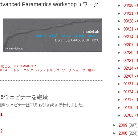
ced Parametrics workshop（ワーク
►
04/18 -
►
04/11 -
►
03/28 -
►
03/21 -
►
03/14 -
►
03/07 -
►
02/28 -
►
02/21 -
間
01:32
0 COMMENTS
►
02/14 -
NO 4.0
,
トレーニング
,
パラメトリック
,
ワークショップ
,
建築
►
02/07 -
►
01/31 -
►
01/24 -
Rhino 5ウェビナーを継続
►
01/17 -
ino無料ウェビナーは11月も引き続き行われました。
►
01/10 -
ト1
►
01/03 -
►
2009
(397)
ト2
►
2008
(224)