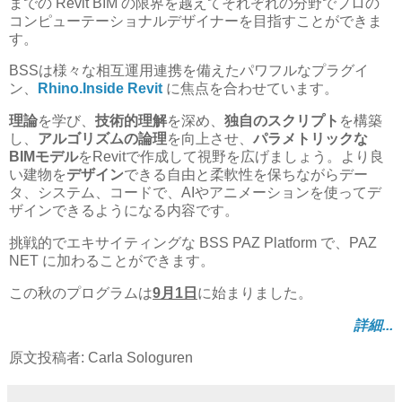
までの Revit BIM の限界を越えてそれぞれの分野でプロの
コンピューテーショナルデザイナーを目指すことができま
す。
BSSは様々な相互運用連携を備えたパワフルなプラグイ
ン、
Rhino.Inside Revit
に焦点を合わせています。
理論
を学び、
技術的理解
を深め、
独自のスクリプト
を構築
し、
アルゴリズムの論理
を向上させ、
パラメトリックな
BIMモデル
をRevitで作成して視野を広げましょう。より良
い建物を
デザイン
できる自由と柔軟性を保ちながらデー
タ、システム、コードで、AIやアニメーションを使ってデ
ザインできるようになる内容です。
挑戦的でエキサイティングな BSS PAZ Platform で、PAZ
NET に加わることができます。
この秋のプログラムは
9月1日
に始まりました。
詳細...
原文投稿者: Carla Sologuren