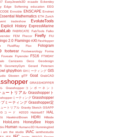
57
EasyJewels3D
ecaade
Eckersley
y
Edge Softening
education
EEG
ENSCAPE
NCODE
Ennoble
Envimet
Essential Mathematics
ETH Zurich
EvoluteTools
vent tradeshow
Explicit History
ExpressMarine
abLab
FABRICATE
FabTools
Falko
Firefly
ixrender
FEM
Fhecor
FIU
ingo 2.0
Flamingo nXt
FlexHopper
Fologram
n
FluidRay
Flux
o
footwear
Footwearology
Forma
FS16
Foveate
Fryrender
FTWDAY
alo Canizares
Geco
Geodesign
m
GeometryGym
Gerard Petersen
owl
ghpython
GIS
GHミーティング
Goat
udio
Glosten
glTF
GrabCAD
asshopper
GRASSHOPPER
ル
Grasshopperコンポーネント
perチュートリアル
Grasshopperト
Grasshopper
asshopperミーティング
ープミーティング
Grasshopper定
peチュートリアル
Gravity Sketch
GSAPP
HAL
Gコード
H2020
Habitat67
HDRI
it
Hawkins\Brown
Hillside
HoloLens
HoneyBee
Hops
Human
ini
Humano3D
Hummingbird
IAAC
i am the studio
iamthestudio
IFC
DSA
IES
Ignite
IMAGO Design