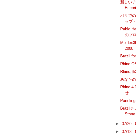
新しいチュー
Esc
パリでの
ップ -
Pablo 
のブ
Moldex3
2008
Brazil f
Rhino 
Rhino用
あなたの
Rhino
せ
Paneli
Brazil
Sto
►
07/20 -
►
07/13 -