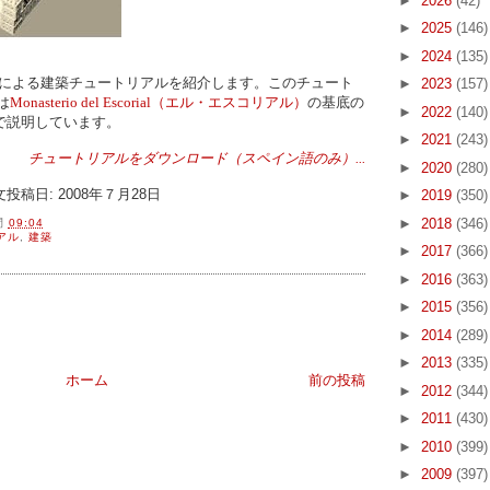
►
2026
(42)
►
2025
(146)
►
2024
(135)
による建築チュートリアルを紹介します。このチュート
►
2023
(157)
は
Monasterio del Escorial（エル・エスコリアル）
の基底の
►
2022
(140)
で説明しています。
►
2021
(243)
チュートリアルをダウンロード（スペイン語のみ）...
►
2020
(280)
 原文投稿日: 2008年７月28日
►
2019
(350)
►
2018
(346)
間
09:04
アル
,
建築
►
2017
(366)
►
2016
(363)
►
2015
(356)
►
2014
(289)
►
2013
(335)
ホーム
前の投稿
►
2012
(344)
►
2011
(430)
►
2010
(399)
►
2009
(397)