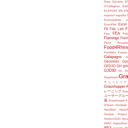
Drop
Dynamo
E
O'Callaghan
Edd
ELEFONT
Elk
E
espanol
español
Euromaritime
e
Excel
ExactFlat
F
F#
Fab Lab
FEA
Faro
Fel
Flamingo
Flam
Flone
floorpla
Food4Rhin
Formlabs
Fortran
Galapagos
G
Geometry Gy
GFD3D
GH
gH
GJD3D
GL St
Gr
Graphisoft
チュートリア
Grasshop
レーニング
Gr
ユーザーグル
義
Grasshop
GTeam
Gumball
Handibot
HatchK
Sample Project
Horizon2020
Houd
HVAC
HyperShot
IBEX
icreatia
I