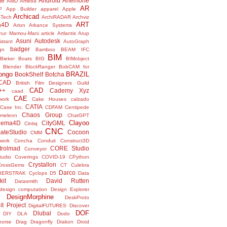
ge
Android
Anemone
AMD
Ameba
AR
P
App Builder
apparel
Apple
Archicad
-Tech
ArchiRADAR
Archviz
ART
a4D
Arion
Arkance Systems
thur Mamou-Mani
article
Artlantis
Arup
Asuni
Autodesk
istant
AutoGraph
badger
gn
Bamboo
BEAM IFC
BIM
Bieker Boats
BIG
BIMobject
Blender
BlockRanger
BobCAM for
ongo
BRAZIL
BookShelf
Botcha
sCAD
British Film Designers Guild
CAD
++
Cademy Xyz
caad
CAE
work
Cake Houses
calzado
CATIA
Case Inc.
CDFAM
Centipede
Chaos Group
meleon
ChatGPT
Clayoo
nema4D
CityGML
Cintiq
CNC
ateStudio
Cocoon
CMM
ork
Concha
Conduit
Construct3D
trolmad
CORE Studio
Conveyor
tudio
Coverings
COVID-19
CPython
Crystallon
CrossGems
CT
Culebra
Darco
BERSTRAK
Cyclops
D5
Data
kit
David Rutten
Datasmith
design computation
Design Explorer
DesignMorphine
DeskProto
it Project
DigitalFUTURES
Discover
DOF
Dlubal
DIY
DLA
Dodo
horse
Drag
Dragonfly
Drakon
Droid