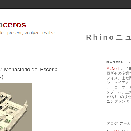
Rhinoニュ
MCNEEL
McNeel
は、1
sterio del Escorial
員所有の企業
ル）
フィス、また
ン、マイアミ
ナ、ローマ、
ンプール、上
700以上のリ
ニングセンタ
ブログ アー