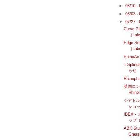
►
08/10 -
►
08/03 -
▼
07/27 -
Curve 
（Lab
Edge S
（Lab
Rhino
T-Splin
らせ
Rhino
英国ロ
Rhin
シアトル
ショッ
IBEX
ップ
ABK St
Grass