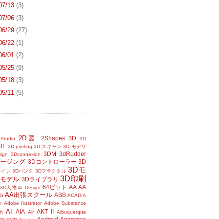
 07/13
(3)
 07/06
(3)
 06/29
(27)
 06/22
(1)
 06/01
(2)
 05/25
(9)
 05/18
(3)
 05/11
(5)
2D図
2Shapes
3D
Studio
3D
DF
3D printing
3D スキャン
3D モデリ
3DM
3dRudder
sign
3Dconnexion
メージング
3Dコントローラー
3D
3Dモ
ザイン
3Dバンク
3Dフラクタル
3D印刷
Dモデル
3Dライブラリ
64ビット
AA
AA
3D人物
4c Design
AA出張スクール
ABB
G
ACADIA
k
Adobe Illustrator
Adobe Substance
AI
AIA
AKT II
h
Air
Albuquerque