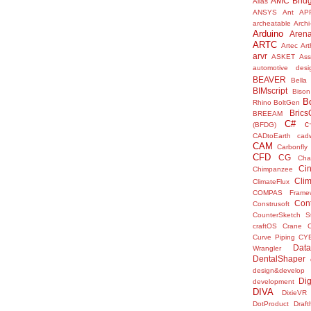
AMC Brid
Alias
ANSYS
Ant
AP
archeatable
Archi
Arduino
Aren
ARTC
Artec
Ar
arvr
ASKET
Ass
automotive desi
BEAVER
Bella
BIMscript
Bison
B
Rhino
BoltGen
Bric
BREEAM
C#
c
(BFDG)
CADtoEarth
cad
CAM
Carbonfly
CFD
CG
Cha
Ci
Chimpanzee
Clim
ClimateFlux
COMPAS Framew
Con
Construsoft
CounterSketch S
craftOS
Crane
Curve Piping
CY
Data
Wrangler
DentalShaper
design&develop
Dig
development
DIVA
DixieVR
DotProduct
Draft