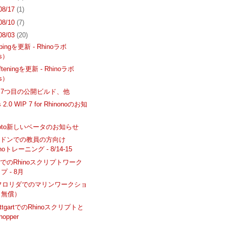
 08/17
(1)
 08/10
(7)
 08/03
(20)
Pipingを更新 - Rhinoラボ
s）
ofteningを更新 - Rhinoラボ
s）
Air 7つ目の公開ビルド、他
es 2.0 WIP 7 for Rhinonoのお知
photo新しいベータのお知らせ
ンドンでの教員の方向け
onoトレーニング - 8/14-15
でのRhinoスクリプトワーク
プ - 8月
 - フロリダでのマリンワークショ
（無償）
uttgartでのRhinoスクリプトと
hopper