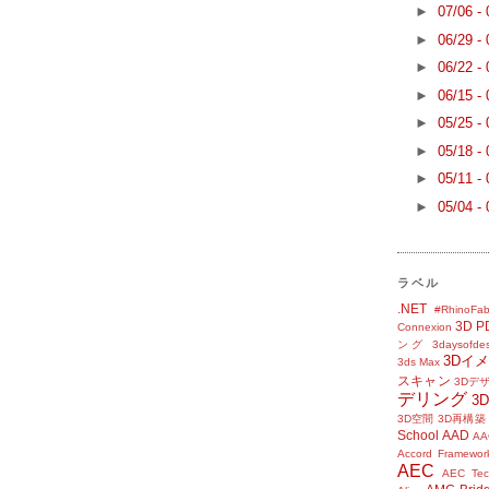
►
07/06 -
►
06/29 -
►
06/22 -
►
06/15 -
►
05/25 -
►
05/18 -
►
05/11 -
►
05/04 -
ラベル
.NET
#RhinoFab
3D P
Connexion
ング
3daysofde
3Dイ
3ds Max
スキャン
3Dデ
デリング
3
3D空間
3D再構築
School
AAD
AA
Accord Framewor
AEC
AEC Tec