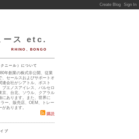
ース etc.
RHINO、BONGO
（マクニール）について
980年創業の株式非公開、従業
で、セールスおよびサポートオ
関連会社がシアトル、ボスト
、ブエノスアイレス、バルセロ
東京、台北、ソウル、クアラル
海にあります。また、世界に
セラー、販売店、OEM、トレー
ーがあります。
購読
カイブ