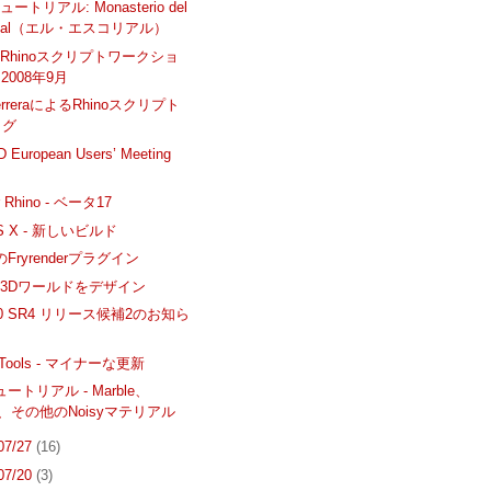
トリアル: Monasterio del
orial（エル・エスコリアル）
Rhinoスクリプトワークショ
 2008年9月
HerreraによるRhinoスクリプト
ログ
D European Users’ Meeting
or Rhino - ベータ17
OS X - 新しいビルド
のFryrenderプラグイン
3Dワールドをデザイン
 4.0 SR4 リリース候補2のお知ら
ngTools - マイナーな更新
チュートリアル - Marble、
ne、その他のNoisyマテリアル
 07/27
(16)
 07/20
(3)