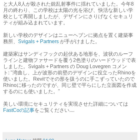
と大人8人が殺された銃乱射事件に揺れていました。今年8
月の終わり、この学校は太陽の光を浴び、快活な新しい学
校として再開しましたが、デザインにさりげなくセキュリ
ティが組み込まれています。
新しい学校のデザインはニューヘブンに拠点を置く建築事
務所、
Svigals + Partners
が手がけました。
建築家はサンディフックの起伏ある地形を、波状のルーフ
ラインと建物ファサードを覆う2色塗りのハードウッドで表
しました。Svigals + Partners の Doug Lovegren コメン
ト: "湾曲し、上が波形の前壁のデザインに役立ったRhinoを
使いました。Revitでその形を扱うのに手こずっていたので
Rhinoに移ったのですが、同じ壁で平らにした立面図を作成
するのにも使いました。"
美しい環境にセキュリティを実現させた詳細については
FastCoの記事
をご覧ください....