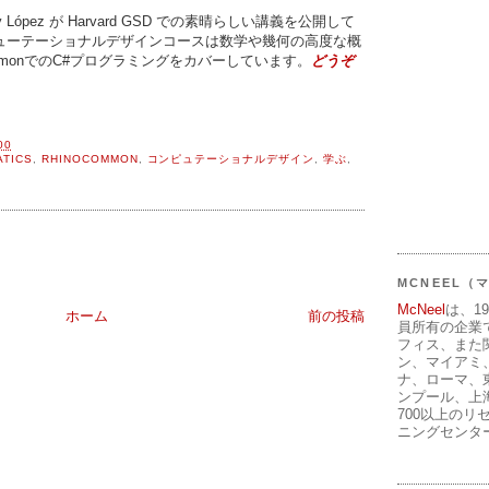
stillo y López が Harvard GSD での素晴らしい講義を公開して
ューテーショナルデザインコースは数学や幾何の高度な概
noCommonでのC#プログラミングをカバーしています。
どうぞ
00
ATICS
,
RHINOCOMMON
,
コンピュテーショナルデザイン
,
学ぶ
,
MCNEEL
McNeel
は、1
ホーム
前の投稿
員所有の企業
フィス、また
ン、マイアミ
ナ、ローマ、
ンプール、上
700以上のリ
ニングセンタ