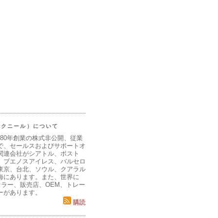
（マクニール）について
980年創業の株式非公開、従業
で、セールスおよびサポートオ
関連会社がシアトル、ボスト
、ブエノスアイレス、バルセロ
東京、台北、ソウル、クアラル
海にあります。また、世界に
セラー、販売店、OEM、トレー
ーがあります。
購読