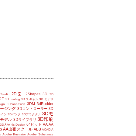
2D図
2Shapes
3D
Studio
3D
DF
3D printing
3D スキャン
3D モデリ
3DM
3dRudder
sign
3Dconnexion
メージング
3Dコントローラー
3D
3Dモ
ザイン
3Dバンク
3Dフラクタル
3D印刷
Dモデル
3Dライブラリ
64ビット
AA
AA
3D人物
4c Design
AA出張スクール
ABB
G
ACADIA
k
Adobe Illustrator
Adobe Substance