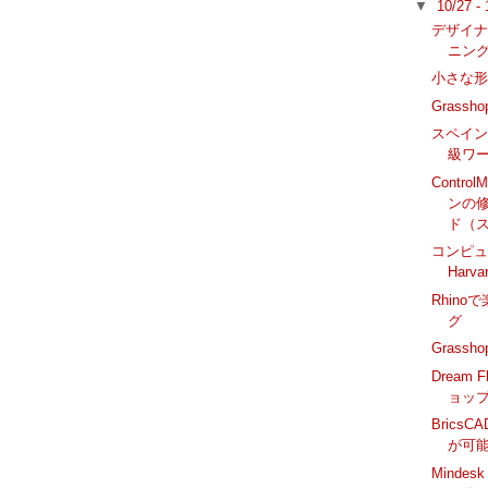
▼
10/27 -
デザイ
ニン
小さな
Grassh
スペイン語
級ワ
Contr
ンの修
ド（ス
コンピ
Harv
Rhin
グ
Grass
Dream
ョップ -
BricsC
が可
Mindes