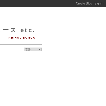
ース etc.
RHINO、BONGO