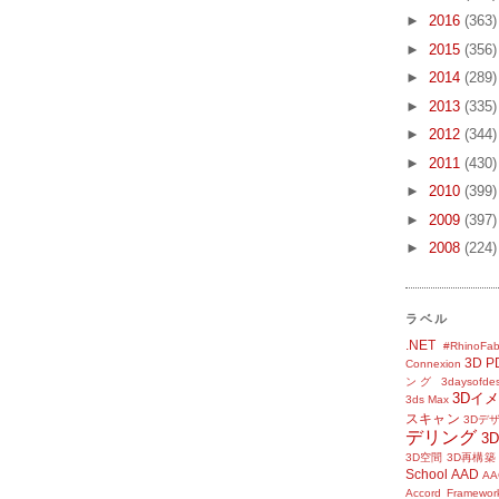
►
2016
(363)
►
2015
(356)
►
2014
(289)
►
2013
(335)
►
2012
(344)
►
2011
(430)
►
2010
(399)
►
2009
(397)
►
2008
(224)
ラベル
.NET
#RhinoFab
3D P
Connexion
ング
3daysofde
3Dイ
3ds Max
スキャン
3Dデ
デリング
3
3D空間
3D再構築
School
AAD
AA
Accord Framewor