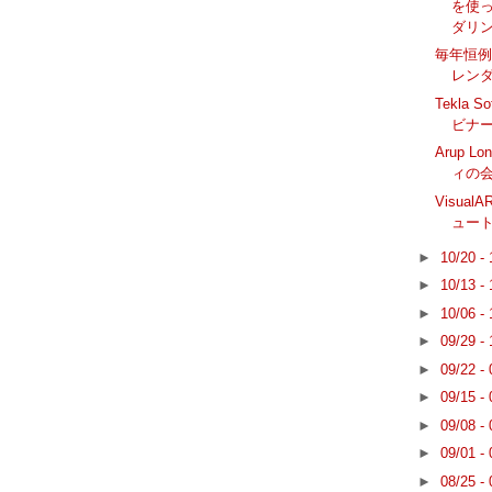
を使っ
ダリ
毎年恒例
レン
Tekla S
ビナ
Arup L
ィの会合
Visual
ュー
►
10/20 -
►
10/13 -
►
10/06 -
►
09/29 -
►
09/22 -
►
09/15 -
►
09/08 -
►
09/01 -
►
08/25 -