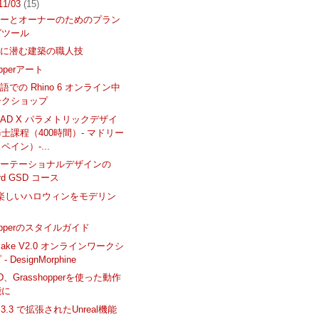
 11/03
(15)
ナーとオーナーのためのプラン
グツール
形に潜む建築の職人技
opperアート
での Rhino 6 オンライン中
ークショップ
olMAD X パラメトリックデザイ
士課程（400時間）- マドリー
ペイン）-...
ューテーショナルデザインの
ard GSD コース
oで楽しいハロウィンをモデリン
hopperのスタイルガイド
 Flake V2.0 オンラインワークシ
 DesignMorphine
AD、Grasshopperを使った動作
能に
k 3.3 で拡張されたUnreal機能