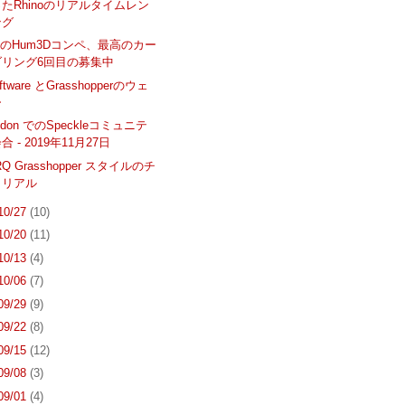
たRhinoのリアルタイムレン
ング
のHum3Dコンペ、最高のカー
ダリング6回目の募集中
oftware とGrasshopperのウェ
ー
ondon でのSpeckleコミュニテ
 - 2019年11月27日
ARQ Grasshopper スタイルのチ
トリアル
 10/27
(10)
 10/20
(11)
 10/13
(4)
 10/06
(7)
 09/29
(9)
 09/22
(8)
 09/15
(12)
 09/08
(3)
 09/01
(4)