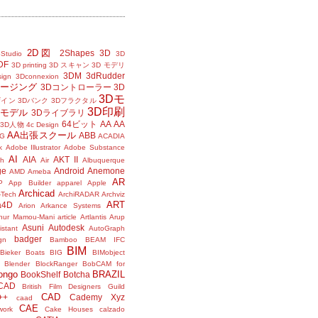
2D図
2Shapes
3D
Studio
3D
DF
3D printing
3D スキャン
3D モデリ
3DM
3dRudder
sign
3Dconnexion
メージング
3Dコントローラー
3D
3Dモ
ザイン
3Dバンク
3Dフラクタル
3D印刷
Dモデル
3Dライブラリ
64ビット
AA
AA
3D人物
4c Design
AA出張スクール
ABB
G
ACADIA
k
Adobe Illustrator
Adobe Substance
AI
AIA
AKT II
h
Air
Albuquerque
ge
Android
Anemone
AMD
Ameba
AR
P
App Builder
apparel
Apple
Archicad
-Tech
ArchiRADAR
Archviz
ART
a4D
Arion
Arkance Systems
thur Mamou-Mani
article
Artlantis
Arup
Asuni
Autodesk
istant
AutoGraph
badger
gn
Bamboo
BEAM IFC
BIM
Bieker Boats
BIG
BIMobject
Blender
BlockRanger
BobCAM for
ongo
BRAZIL
BookShelf
Botcha
sCAD
British Film Designers Guild
CAD
++
Cademy Xyz
caad
CAE
work
Cake Houses
calzado