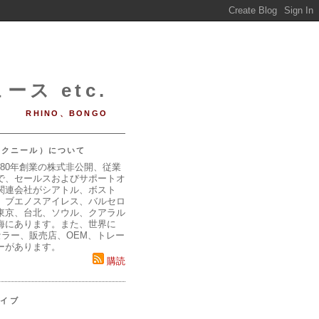
ース etc.
RHINO、BONGO
（マクニール）について
980年創業の株式非公開、従業
で、セールスおよびサポートオ
関連会社がシアトル、ボスト
、ブエノスアイレス、バルセロ
東京、台北、ソウル、クアラル
海にあります。また、世界に
セラー、販売店、OEM、トレー
ーがあります。
購読
カイブ