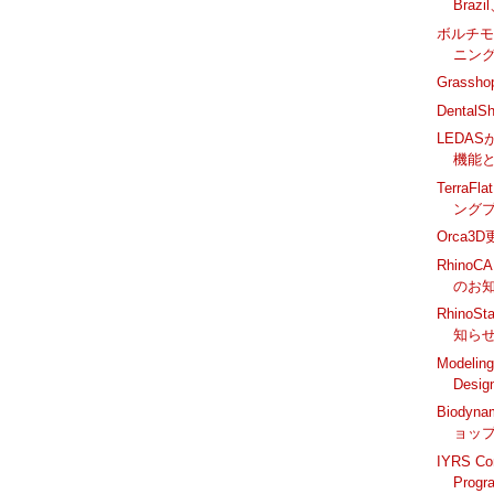
Bra
ボルチモア
ニン
Grass
DentalSh
LEDAS
機能
TerraF
ング
Orca
Rhino
のお
RhinoSt
知ら
Modeling
Des
Biodyn
ョッ
IYRS Co
Prog