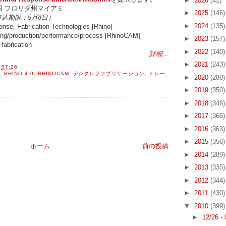
►
2026
(42)
国 フロリダ州マイアミ
►
2025
(146)
込期限：5月8日）
►
2024
(135)
nse, Fabrication Technologies [Rhino]
ing/production/performance/process [RhinoCAM]
►
2023
(157)
fabrication
►
2022
(140)
詳細...
►
2021
(243)
間
07:26
,
RHINO 4.0
,
RHINOCAM
,
デジタルファブリケーション
,
トレー
►
2020
(280)
►
2019
(350)
►
2018
(346)
►
2017
(366)
►
2016
(363)
►
2015
(356)
ホーム
前の投稿
►
2014
(289)
►
2013
(335)
►
2012
(344)
►
2011
(430)
▼
2010
(399)
►
12/26 -