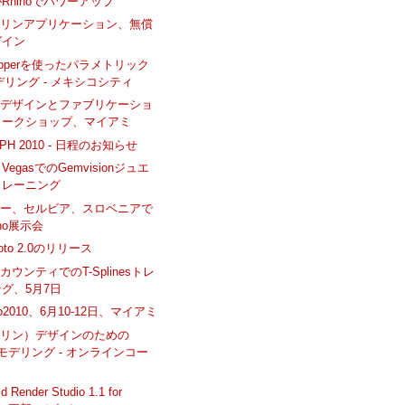
nがRhinoでパワーアップ
マリンアプリケーション、無償
グイン
hopperを使ったパラメトリック
デリング - メキシコシティ
ルデザインとファブリケーショ
ワークショップ、マイアミ
APH 2010 - 日程のお知らせ
s VegasでのGemvisionジュエ
トレーニング
リー、セルビア、スロベニアで
ino展示会
hoto 2.0のリリース
ウンティでのT-Splinesトレ
グ、5月7日
xpo2010、6月10-12日、マイアミ
マリン）デザインのための
noモデリング - オンラインコー
d Render Studio 1.1 for