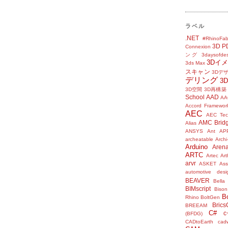
ラベル
.NET
#RhinoFab
3D P
Connexion
ング
3daysofde
3Dイ
3ds Max
スキャン
3Dデ
デリング
3
3D空間
3D再構築
School
AAD
AA
Accord Framewor
AEC
AEC Tec
AMC Brid
Alias
ANSYS
Ant
AP
archeatable
Archi
Arduino
Aren
ARTC
Artec
Ar
arvr
ASKET
Ass
automotive desi
BEAVER
Bella
BIMscript
Bison
B
Rhino
BoltGen
Bric
BREEAM
C#
c
(BFDG)
CADtoEarth
cad