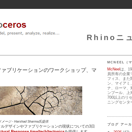
Rhinoニュ
MCNEEL
McNeel
は、1
ファブリケーションのワークショップ、マ
員所有の企業
フィス、また
ン、マイアミ
ナ、ローマ、
ンプール、上
700以上のリ
ニングセンタ
イメージ - Harshad Sharma氏提供
ブログ アー
タルデザインやファブリケーションの現状についての3日
ctural Response time/tech/tectonics
を提供します。