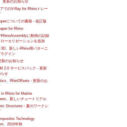
zil、更新のお知らせ
でのV-Ray for Rhinoトレー
グ
hopperについての書籍 - 改訂版
aper for Rhino
がRhinoAssemblyに動画の記録
とローカリゼーションを追加
lat 3D、新しいRhino用パターニ
プラグイン
3D更新のお知らせ
CAM 2.0 サービスパック - 更新
知らせ
atics、RhinOffsets - 更新のお
せ
 in Rhino for Marine
igners、新しいチュートリアル
amic Structures - 夏のワークシ
プ
mposites Technology
ram、2010年秋