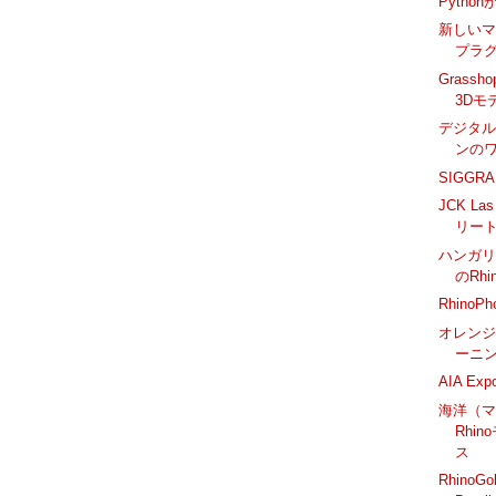
Pytho
新しい
プラ
Grass
3Dモ
デジタ
ンの
SIGGR
JCK La
リー
ハンガ
のRh
RhinoP
オレンジカ
ーニン
AIA E
海洋（
Rhi
ス
RhinoGol