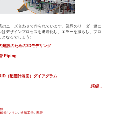
海運産業のニーズ合わせて作られています。業界のリーダー達に
ルはデザインプロセスを迅速化し、エラーを減らし、プロ
しとなるでしょう:
ヨットや船の建設のための3Dモデリング
管 Piping
およびP&ID（配管計装図）ダイアグラム
詳細...
00
船舶/マリン
,
造船工学
,
配管