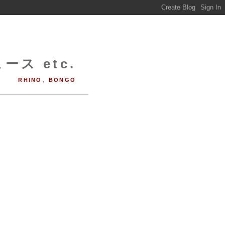
ース etc.
RHINO、BONGO