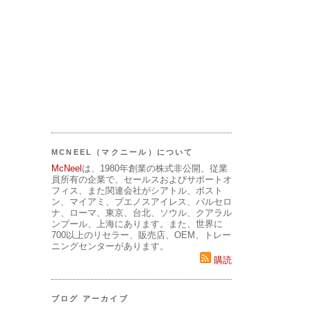
MCNEEL（マクニール）について
McNeel
は、1980年創業の株式非公開、従業
員所有の企業で、セールスおよびサポートオ
フィス、また関連会社がシアトル、ボスト
ン、マイアミ、ブエノスアイレス、バルセロ
ナ、ローマ、東京、台北、ソウル、クアラル
ンプール、上海にあります。また、世界に
700以上のリセラー、販売店、OEM、トレー
ニングセンターがあります。
購読
ブログ アーカイブ