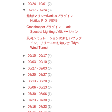
►
09/24 - 10/01
(2)
▼
09/17 - 09/24
(3)
船舶/マリンのNotilusプラグイン、
Notilus PID で拡張
Grasshopperプラグイン、Lark
Spectral Lighting の新バージョン
風洞シミュレーションの新しいプラグ
イン、リリースのお知らせ: Tdyn
Wind Tunnel
►
09/10 - 09/17
(4)
►
09/03 - 09/10
(2)
►
08/27 - 09/03
(3)
►
08/20 - 08/27
(2)
►
08/13 - 08/20
(1)
►
08/06 - 08/13
(3)
►
07/30 - 08/06
(1)
►
07/23 - 07/30
(1)
►
07/16 - 07/23
(1)