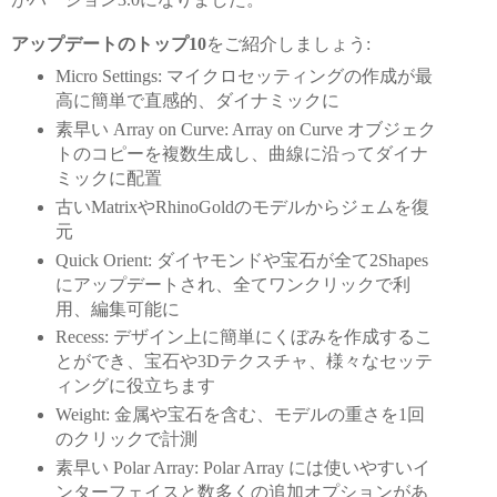
アップデートのトップ10
をご紹介しましょう:
Micro Settings: マイクロセッティングの作成が最
高に簡単で直感的、ダイナミックに
素早い Array on Curve: Array on Curve オブジェク
トのコピーを複数生成し、曲線に沿ってダイナ
ミックに配置
古いMatrixやRhinoGoldのモデルからジェムを復
元
Quick Orient: ダイヤモンドや宝石が全て2Shapes
にアップデートされ、全てワンクリックで利
用、編集可能に
Recess: デザイン上に簡単にくぼみを作成するこ
とができ、宝石や3Dテクスチャ、様々なセッテ
ィングに役立ちます
Weight: 金属や宝石を含む、モデルの重さを1回
のクリックで計測
素早い Polar Array: Polar Array には使いやすいイ
ンターフェイスと数多くの追加オプションがあ