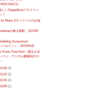
HIOLOGICS）
新しいShapeDiverプラグイン
9）!
s for Rhino 3.0 リリースのお知
Morphineの修士課程、22/23年
Modelling Symposium
in（ベルリン） - 2022年9月
des Ponts ParisTech（国立土木
パリ）- デジタル建築設計の
..
 01/30
(3)
 01/23
(2)
 01/16
(2)
 01/09
(1)