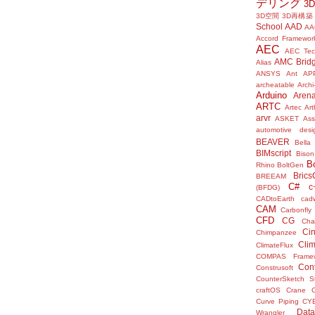
デリング
3
3D空間
3D再構築
School
AAD
AA
Accord Framewor
AEC
AEC Tec
AMC Brid
Alias
ANSYS
Ant
AP
archeatable
Archi
Arduino
Aren
ARTC
Artec
Ar
arvr
ASKET
Ass
automotive desi
BEAVER
Bella
BIMscript
Bison
B
Rhino
BoltGen
Bric
BREEAM
C#
c
(BFDG)
CADtoEarth
cad
CAM
Carbonfly
CFD
CG
Cha
Ci
Chimpanzee
Clim
ClimateFlux
COMPAS Framew
Con
Construsoft
CounterSketch S
craftOS
Crane
Curve Piping
CY
Data
Wrangler