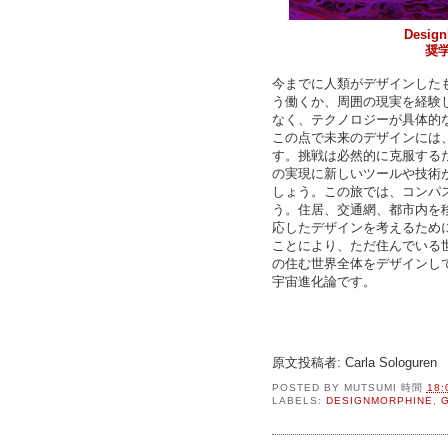
Design
奨学
今までに人類がデザインした
う働くか、周囲の現実を経験
なく、テクノロジーが具体的
この点で未来のデザインには
す。挑戦は必然的に克服する
の実現に新しいツールや技術
しょう。この旅では、コンパ
う。住居、交通網、都市内を
応したデザインを考えるため
ことにより、ただ住んでいる
の住む世界全体をデザインし
宇宙進化論です。
原文投稿者: Carla Sologuren
POSTED BY
MUTSUMI
時間
18:
LABELS:
DESIGNMORPHINE
,