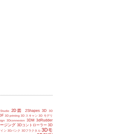
2D図
2Shapes
3D
Studio
3D
DF
3D printing
3D スキャン
3D モデリ
3DM
3dRudder
sign
3Dconnexion
メージング
3Dコントローラー
3D
3Dモ
ザイン
3Dバンク
3Dフラクタル