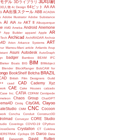
3D印刷
Dモデル
3Dライブラリ
64ビット
AA
AA
3D人物
4c Design
AA出張スクール
ABB
G
ACADIA
k
Adobe Illustrator
Adobe Substance
AI
AIA
AKT II
h
Air
Albuquerque
ge
Android
Anemone
AMD
Ameba
AR
P
App Builder
apparel
Apple
Archicad
-Tech
ArchiRADAR
Archviz
ART
a4D
Arion
Arkance Systems
thur Mamou-Mani
article
Artlantis
Arup
Asuni
Autodesk
istant
AutoGraph
badger
gn
Bamboo
BEAM IFC
BIM
Bieker Boats
BIG
BIMobject
Blender
BlockRanger
BobCAM for
ongo
BRAZIL
BookShelf
Botcha
sCAD
British Film Designers Guild
CAD
++
Cademy Xyz
caad
CAE
work
Cake Houses
calzado
CATIA
Case Inc.
CDFAM
Centipede
Chaos Group
meleon
ChatGPT
Clayoo
nema4D
CityGML
Cintiq
CNC
ateStudio
Cocoon
CMM
ork
Concha
Conduit
Construct3D
trolmad
CORE Studio
Conveyor
tudio
Coverings
COVID-19
CPython
Crystallon
CrossGems
CT
Culebra
Darco
BERSTRAK
Cyclops
D5
Data
kit
David Rutten
Datasmith