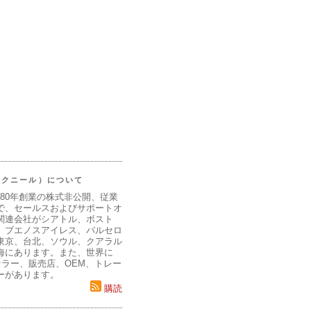
（マクニール）について
980年創業の株式非公開、従業
で、セールスおよびサポートオ
関連会社がシアトル、ボスト
、ブエノスアイレス、バルセロ
東京、台北、ソウル、クアラル
海にあります。また、世界に
セラー、販売店、OEM、トレー
ーがあります。
購読