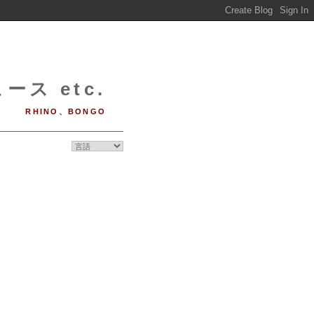
ース etc.
RHINO、BONGO