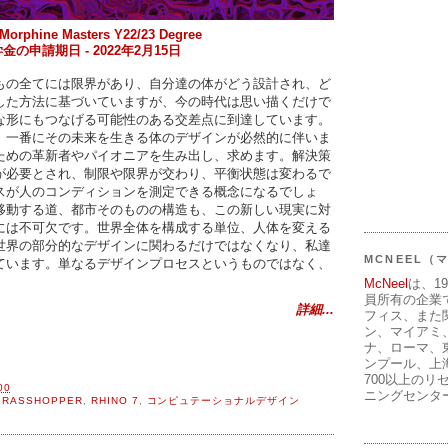
Morphine Masters Y22/23 Degree
金の申請期日 - 2022年2月15日
もの全てには限界があり、自分達の体がどう設計され、ど
した方法に基づいていますが、今の時代は思い描くだけで
な形にもつなげる可能性のある交差点に到達しています。
、一番にその未来を生きる体のデザインが必然的に伴いま
ための革新者やパイオニアを生み出し、求めます。解決策
が必要とされ、制限や限界が交わり、平衡状態は変わるで
スが人のコンディションを測定できる概念になるでしょ
移動する道、都市そのものの構造も、この新しい現実に対
には不可欠です。世界全体を構成する単位、人体を変える
世界の部分的なデザインに関わるだけではなくなり、私達
MCNEEL
ています。単なるデザインプロセスというものではなく、
McNeel
は、1
員所有の企業
詳細...
フィス、また
ン、マイアミ
ナ、ローマ、
ンプール、上
700以上のリ
00
ニングセンタ
GRASSHOPPER
,
RHINO 7
,
コンピュテーショナルデザイン