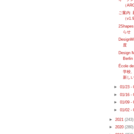
（ARC
ご案内: 
（v1.
2Shape
らせ
Design
度
Design 
Berl
École 
学校、
新しい.
►
01/23 -
►
01/16 -
►
01/09 -
►
01/02 -
►
2021
(243)
►
2020
(280)