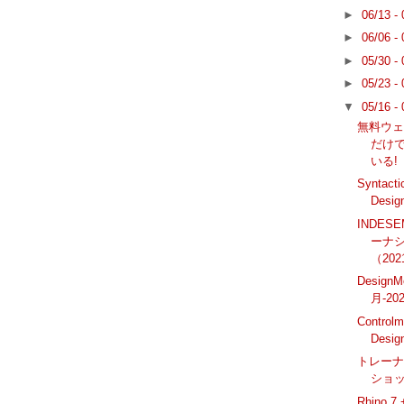
►
06/13 -
►
06/06 -
►
05/30 -
►
05/23 -
▼
05/16 -
無料ウェビ
だけ
いる! 
Syntact
Desig
INDESE
ーナ
（202
Design
月-20
Contr
Design
トレー
ショップ
Rhino 