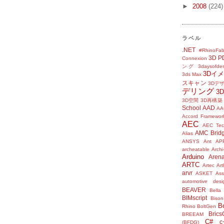
►
2008
(224)
ラベル
.NET
#RhinoFab
3D P
Connexion
ング
3daysofde
3Dイ
3ds Max
スキャン
3Dデ
デリング
3
3D空間
3D再構築
School
AAD
AA
Accord Framewor
AEC
AEC Tec
AMC Brid
Alias
ANSYS
Ant
AP
archeatable
Archi
Arduino
Aren
ARTC
Artec
Ar
arvr
ASKET
Ass
automotive desi
BEAVER
Bella
BIMscript
Bison
B
Rhino
BoltGen
Bric
BREEAM
C#
c
(BFDG)