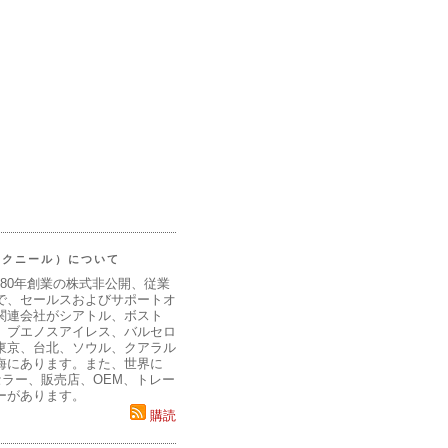
（マクニール）について
980年創業の株式非公開、従業
で、セールスおよびサポートオ
関連会社がシアトル、ボスト
、ブエノスアイレス、バルセロ
東京、台北、ソウル、クアラル
海にあります。また、世界に
セラー、販売店、OEM、トレー
ーがあります。
購読