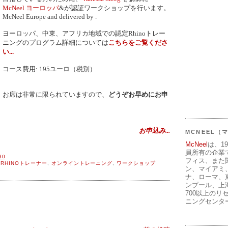
McNeel ヨーロッパ
&が認証ワークショップを行います。
McNeel Europe
and delivered by
.
ヨーロッパ、中東、アフリカ地域での認定Rhinoトレー
ニングのプログラム詳細については
こちらをご覧くださ
い...
コース費用: 195ユーロ（税別）
お席は非常に限られていますので、
どうぞお早めにお申
お申込み...
MCNEEL
McNeel
は、1
員所有の企業
30
フィス、また
,
RHINOトレーナー
,
オンライントレーニング
,
ワークショップ
ン、マイアミ
ナ、ローマ、
ンプール、上
700以上のリ
ニングセンタ