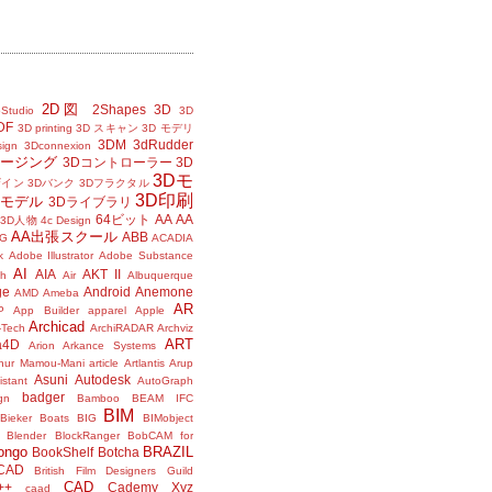
2D図
2Shapes
3D
Studio
3D
DF
3D printing
3D スキャン
3D モデリ
3DM
3dRudder
sign
3Dconnexion
メージング
3Dコントローラー
3D
3Dモ
ザイン
3Dバンク
3Dフラクタル
3D印刷
Dモデル
3Dライブラリ
64ビット
AA
AA
3D人物
4c Design
AA出張スクール
ABB
G
ACADIA
k
Adobe Illustrator
Adobe Substance
AI
AIA
AKT II
h
Air
Albuquerque
ge
Android
Anemone
AMD
Ameba
AR
P
App Builder
apparel
Apple
Archicad
-Tech
ArchiRADAR
Archviz
ART
a4D
Arion
Arkance Systems
thur Mamou-Mani
article
Artlantis
Arup
Asuni
Autodesk
istant
AutoGraph
badger
gn
Bamboo
BEAM IFC
BIM
Bieker Boats
BIG
BIMobject
Blender
BlockRanger
BobCAM for
ongo
BRAZIL
BookShelf
Botcha
sCAD
British Film Designers Guild
CAD
++
Cademy Xyz
caad