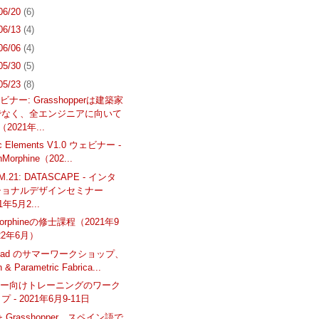
 06/20
(6)
 06/13
(4)
 06/06
(4)
 05/30
(5)
 05/23
(8)
ナー: Grasshopperは建築家
でなく、全エンジニアに向いて
（2021年...
ic Elements V1.0 ウェビナー -
nMorphine（202...
M.21: DATASCAPE - インタ
ショナルデザインセミナー
1年5月2...
Morphineの修士課程（2021年9
22年6月）
olmad のサマーワークショップ、
 & Parametric Fabrica...
ナー向けトレーニングのワーク
 - 2021年6月9-11日
7 + Grasshopper、スペイン語で