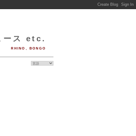
ース etc.
RHINO、BONGO