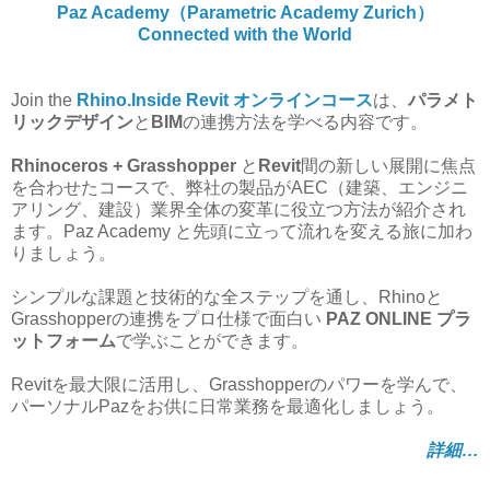
Paz Academy（Parametric Academy Zurich）
Connected with the World
Join the
Rhino.Inside Revit オンラインコース
は、
パラメト
リックデザイン
と
BIM
の連携方法を学べる内容です。
Rhinoceros + Grasshopper
と
Revit
間の新しい展開に焦点
を合わせたコースで、弊社の製品がAEC（建築、エンジニ
アリング、建設）業界全体の変革に役立つ方法が紹介され
ます。Paz Academy と先頭に立って流れを変える旅に加わ
りましょう。
シンプルな課題と技術的な全ステップを通し、Rhinoと
Grasshopperの連携をプロ仕様で面白い
PAZ ONLINE プラ
ットフォーム
で学ぶことができます。
Revitを最大限に活用し、Grasshopperのパワーを学んで、
パーソナルPazをお供に日常業務を最適化しましょう。
詳細…