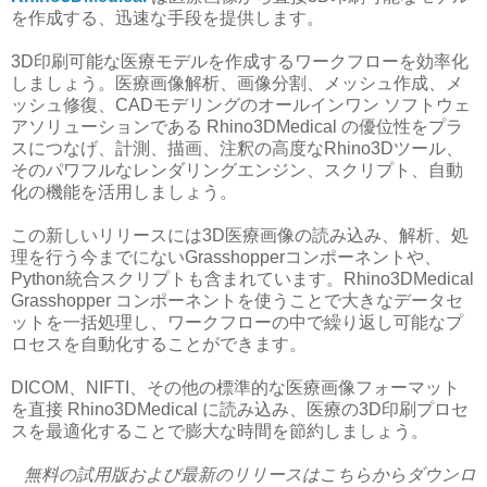
を作成する、迅速な手段を提供します。
3D印刷可能な医療モデルを作成するワークフローを効率化
しましょう。医療画像解析、画像分割、メッシュ作成、メ
ッシュ修復、CADモデリングのオールインワン ソフトウェ
アソリューションである Rhino3DMedical の優位性をプラ
スにつなげ、計測、描画、注釈の高度なRhino3Dツール、
そのパワフルなレンダリングエンジン、スクリプト、自動
化の機能を活用しましょう。
この新しいリリースには3D医療画像の読み込み、解析、処
理を行う今までにないGrasshopperコンポーネントや、
Python統合スクリプトも含まれています。Rhino3DMedical
Grasshopper コンポーネントを使うことで大きなデータセ
ットを一括処理し、ワークフローの中で繰り返し可能なプ
ロセスを自動化することができます。
DICOM、NIFTI、その他の標準的な医療画像フォーマット
を直接 Rhino3DMedical に読み込み、医療の3D印刷プロセ
スを最適化することで膨大な時間を節約しましょう。
無料の試用版および最新のリリースはこちらからダウンロ