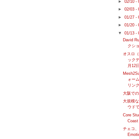
►
02/10 -
►
02/03 -
►
01/27 -
►
01/20 -
▼
01/13 -
David 
クショッ
オスロ
ックデ
月12
Mesh2
ォー
リン
大阪での
大規模
ウド
Core S
Coas
チェコ、ブル
Emo