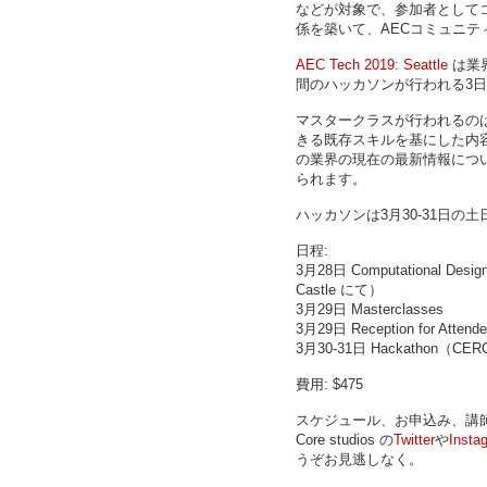
などが対象で、参加者として
係を築いて、AECコミュニ
AEC Tech 2019: Seattle
は業
間のハッカソンが行われる3
マスタークラスが行われるの
きる既存スキルを基にした内
の業界の現在の最新情報につ
られます。
ハッカソンは3月30-31日の
日程:
3月28日 Computational De
Castle にて）
3月29日 Masterclasses
3月29日 Reception for Atte
3月30-31日 Hackathon（CERC
費用: $475
スケジュール、お申込み、講
Core studios の
Twitter
や
Insta
うぞお見逃しなく。