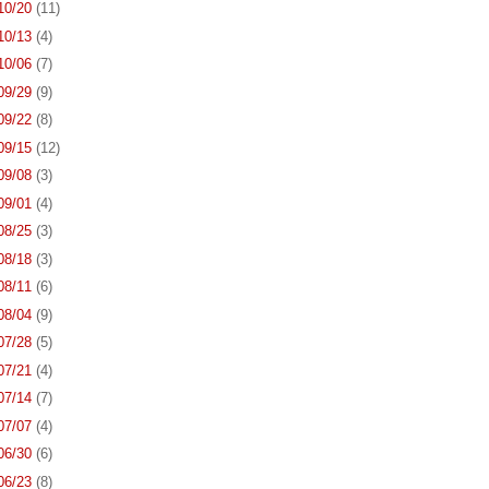
 10/20
(11)
 10/13
(4)
 10/06
(7)
 09/29
(9)
 09/22
(8)
 09/15
(12)
 09/08
(3)
 09/01
(4)
 08/25
(3)
 08/18
(3)
 08/11
(6)
 08/04
(9)
 07/28
(5)
 07/21
(4)
 07/14
(7)
 07/07
(4)
 06/30
(6)
 06/23
(8)