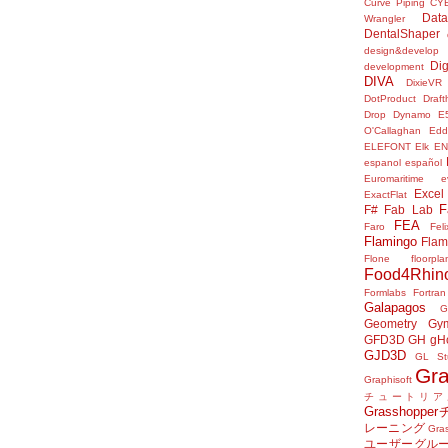
Curve Piping
CY
Data
Wrangler
DentalShaper
design&develop
Dig
development
DIVA
DixieVR
DotProduct
Draft
Drop
Dynamo
E
O'Callaghan
Edd
ELEFONT
Elk
E
espanol
español
Euromaritime
e
Excel
ExactFlat
F
F#
Fab Lab
FEA
Faro
Fel
Flamingo
Flam
Flone
floorpla
Food4Rhin
Formlabs
Fortran
Galapagos
G
Geometry Gy
GFD3D
GH
gH
GJD3D
GL St
Gr
Graphisoft
チュートリア
Grasshop
レーニング
Gr
ユーザーグル