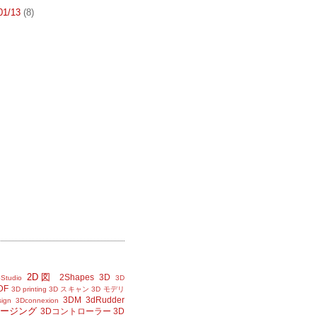
 01/13
(8)
2D図
2Shapes
3D
Studio
3D
DF
3D printing
3D スキャン
3D モデリ
3DM
3dRudder
sign
3Dconnexion
メージング
3Dコントローラー
3D