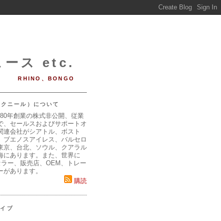
ース etc.
RHINO、BONGO
（マクニール）について
980年創業の株式非公開、従業
で、セールスおよびサポートオ
関連会社がシアトル、ボスト
、ブエノスアイレス、バルセロ
東京、台北、ソウル、クアラル
海にあります。また、世界に
セラー、販売店、OEM、トレー
ーがあります。
購読
カイブ