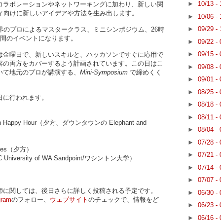
►
10/13 -
コラボレーションやネットワーキングに加わり、新しい関
ティ向けに新しいアイデアや方法を生み出します。
►
10/06 -
►
09/29 -
界のプロによるマスタークラス、ミニシンポジウム、26時
日間のイベントになります。
►
09/22 -
►
09/15 -
は金曜日で、新しいスキルと、ハッカソンですぐに応用で
容の両方をカバーするよう計画されています。この日はこ
►
09/08 -
いて地元のプロが講演する、
Mini-Symposium
で締めくく
►
09/01 -
►
08/25 -
土日に行われます。
►
08/18 -
►
08/11 -
sign Happy Hour（夕方、ダウンタウンの Elephant and
►
08/04 -
►
07/28 -
ndees（夕方）
►
07/21 -
 University of WA Sandpoint/ワシントン大学）
►
07/14 -
►
07/07 -
師に関しては、後日さらに詳しく投稿される予定です。
►
06/30 -
gram
のフォロー、
ウェブサイト
のチェックで、情報をど
►
06/23 -
►
06/16 -