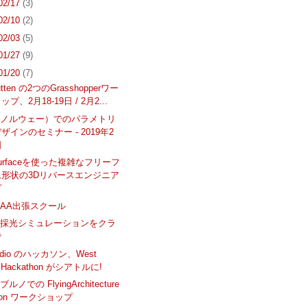
 02/17
(3)
 02/10
(2)
 02/03
(5)
 01/27
(9)
 01/20
(7)
Rutten の2つのGrasshopperワー
プ、2月18-19日 / 2月2...
（ノルウェー）でのパラメトリ
ザインのセミナー - 2019年2
日
Surfaceを使った複雑なフリーフ
ム形状の3Dリバースエンジニア
グ
AA出張スクール
な採光シミュレーションをクラ
で
tudio のハッカソン、West
t Hackathon がシアトルに!
ノでの FlyingArchitecture
tion ワークショップ