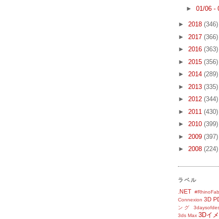
►
01/06 -
►
2018
(346)
►
2017
(366)
►
2016
(363)
►
2015
(356)
►
2014
(289)
►
2013
(335)
►
2012
(344)
►
2011
(430)
►
2010
(399)
►
2009
(397)
►
2008
(224)
ラベル
.NET
#RhinoFab
3D P
Connexion
ング
3daysofde
3Dイ
3ds Max