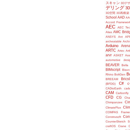
スキャン
3Dデ
デリング
3
3D空間
3D再構築
School
AAD
AA
Accord Framewor
AEC
AEC Tec
AMC Brid
Alias
ANSYS
Ant
AP
archeatable
Archi
Arduino
Aren
ARTC
Artec
Ar
arvr
ASKET
Ass
automotive desi
BEAVER
Bella
BIMscript
Bison
B
Rhino
BoltGen
Bric
BREEAM
C#
c
(BFDG)
CADtoEarth
cad
CAM
Carbonfly
CFD
CG
Cha
Ci
Chimpanzee
Clim
ClimateFlux
COMPAS Framew
Con
Construsoft
CounterSketch S
craftOS
Crane