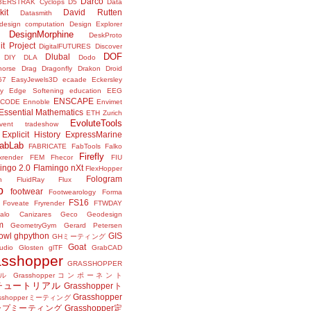
Darco
BERSTRAK
Cyclops
D5
Data
kit
David Rutten
Datasmith
design computation
Design Explorer
DesignMorphine
DeskProto
it Project
DigitalFUTURES
Discover
DOF
Dlubal
DIY
DLA
Dodo
horse
Drag
Dragonfly
Drakon
Droid
57
EasyJewels3D
ecaade
Eckersley
y
Edge Softening
education
EEG
ENSCAPE
NCODE
Ennoble
Envimet
Essential Mathematics
ETH Zurich
EvoluteTools
vent tradeshow
Explicit History
ExpressMarine
abLab
FABRICATE
FabTools
Falko
Firefly
ixrender
FEM
Fhecor
FIU
ingo 2.0
Flamingo nXt
FlexHopper
Fologram
n
FluidRay
Flux
o
footwear
Footwearology
Forma
FS16
Foveate
Fryrender
FTWDAY
alo Canizares
Geco
Geodesign
m
GeometryGym
Gerard Petersen
owl
ghpython
GIS
GHミーティング
Goat
udio
Glosten
glTF
GrabCAD
asshopper
GRASSHOPPER
ル
Grasshopperコンポーネント
perチュートリアル
Grasshopperト
Grasshopper
asshopperミーティング
ープミーティング
Grasshopper定