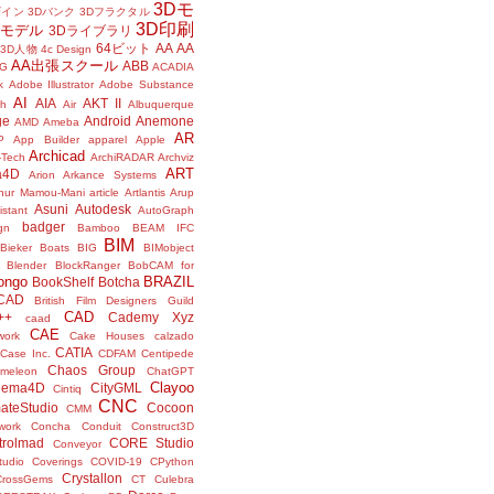
3Dモ
ザイン
3Dバンク
3Dフラクタル
3D印刷
Dモデル
3Dライブラリ
64ビット
AA
AA
3D人物
4c Design
AA出張スクール
ABB
G
ACADIA
k
Adobe Illustrator
Adobe Substance
AI
AIA
AKT II
h
Air
Albuquerque
ge
Android
Anemone
AMD
Ameba
AR
P
App Builder
apparel
Apple
Archicad
-Tech
ArchiRADAR
Archviz
ART
a4D
Arion
Arkance Systems
thur Mamou-Mani
article
Artlantis
Arup
Asuni
Autodesk
istant
AutoGraph
badger
gn
Bamboo
BEAM IFC
BIM
Bieker Boats
BIG
BIMobject
Blender
BlockRanger
BobCAM for
ongo
BRAZIL
BookShelf
Botcha
sCAD
British Film Designers Guild
CAD
++
Cademy Xyz
caad
CAE
work
Cake Houses
calzado
CATIA
Case Inc.
CDFAM
Centipede
Chaos Group
meleon
ChatGPT
Clayoo
nema4D
CityGML
Cintiq
CNC
ateStudio
Cocoon
CMM
ork
Concha
Conduit
Construct3D
trolmad
CORE Studio
Conveyor
tudio
Coverings
COVID-19
CPython
Crystallon
CrossGems
CT
Culebra