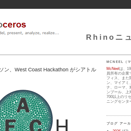
Rhinoニュ
MCNEEL
McNeel
は、1
カソン、West Coast Hackathon がシアトル
員所有の企業
フィス、また
ン、マイアミ
ナ、ローマ、
ンプール、上
700以上のリ
ニングセンタ
ブログ アー