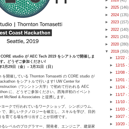
►
2026
(42)
►
2025
(146)
►
2024
(135)
►
2023
(157)
►
2022
(140)
►
2021
(243)
►
2020
(280)
▼
2019
(350)
c. の CORE studio が AEC Tech 2019 をシアトルで開催しま
►
12/22 -
す。どうぞご参加ください!
►
12/15 -
9年3月29日（金）– 3月31日（日）
►
12/08 -
催している Thornton Tomasetti の CORE studio が
►
12/01 -
kathon をシアトルで行います! UW Center for
h in Construction（ワシントン大学）で初めて行われる AEC
►
11/24 -
st Hackathon に、どうぞご参加ください。西海岸初のイベント
►
11/17 -
rt McNeel & Associates と提携します。
►
11/10 -
、ニューヨークで行われているワークショップ、シンポジウム、
►
11/03 -
トで、新しいテクノロジーを確立し、スキルを学び、目的
►
10/27 -
りを育てる場を作り出すことが目標です。
►
10/20 -
on はあらゆるレベルのプログラマー、開発者、エンジニア、建築家