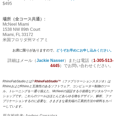
$495
場所（全コース共通）:
McNeel Miami
1538 NW 89th Court
Miami, FL 33172
米国フロリダ州マイアミ
お席に限りがありますので、
どうぞお早めにお申し込みください。
詳細はメール（
Jackie Nasser
）または電話（
1-305-513-
4445
）でお問い合わせください。
RhinoFabStudioとは?
RhinoFabStudio
™
（ファブリケーションスタジオ）は
RhinoおよびRhinoと互換性のあるソフトウェア、コンピューター制御のツー
ル、トレーニングを一通り揃えた、McNeelの認証する小規模なデジタルワーク
ショップです。これらのツールはほとんどあらゆる物をデザイン、解析、ファ
ブリケーションするのに必要な、さまざまな最先端の工業的方法や材料をカバ
ーしています。
原文投稿者: Andres Gonzalez