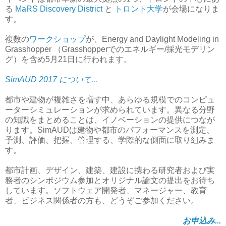
る
MaRS Discovery District
と
トロント大学
が会場になりま
す。
複数の
ワークショップ
が、Energy and Daylight Modeling in
Grasshopper （Grasshopperでのエネルギー/採光モデリン
グ）を含め5月21日に行われます。
SimAUD 2017 について...
都市や建物が複雑さを増す中、あらゆる規模でのコンピュ
ーターシミュレーションが求められています。異なる分野
の知識をまとめることは、イノベーションの提供につなが
ります。SimAUDは建物や都市のパフォーマンスを測定、
予測、評価、把握、管理する、学際的な側面に取り組みま
す。
都市計画、デザイン、建築、建設に携わる研究者および実
務者のシンポジウム参加とオリジナル論文の提出をお待ち
しています。ソフトウェア開発者、マネージャー、教育
者、ビジネス関係者の方も、どうぞご参加ください。
お申込み...