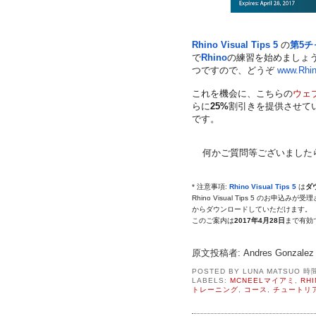
Rhino Visual Tips 5
の
第5チ
で
Rhino
の練習を始めましょう! R
つ
ですので、
どうぞ
www.Rhin
これを機会に、
こちらの
ウェ
らに
25%
割引きを提供させて
です。
何か
ご質問等ございました
* 注意事項:
Rhino Visual Tips 5
は
ダ
Rhino Visual Tips 5 のお申込み
からダウンロードしていただけます。
このご案内は
2017年4月28日
まで有効
原文投稿者: Andres Gonzalez
POSTED BY
LUNA MATSUO
時
LABELS:
MCNEELマイアミ
,
RHI
トレーニング
,
コース
,
チュートリ