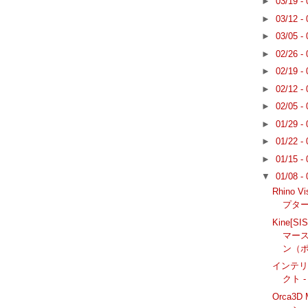
►
03/19 -
►
03/12 -
►
03/05 -
►
02/26 -
►
02/19 -
►
02/12 -
►
02/05 -
►
01/29 -
►
01/22 -
►
01/15 -
▼
01/08 -
Rhino 
プター
Kine[
マース
ン（
インテ
クト - 
Orca3D