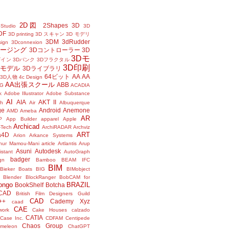
2D図
2Shapes
3D
Studio
3D
DF
3D printing
3D スキャン
3D モデリ
3DM
3dRudder
sign
3Dconnexion
メージング
3Dコントローラー
3D
3Dモ
ザイン
3Dバンク
3Dフラクタル
3D印刷
Dモデル
3Dライブラリ
64ビット
AA
AA
3D人物
4c Design
AA出張スクール
ABB
G
ACADIA
k
Adobe Illustrator
Adobe Substance
AI
AIA
AKT II
h
Air
Albuquerque
ge
Android
Anemone
AMD
Ameba
AR
P
App Builder
apparel
Apple
Archicad
-Tech
ArchiRADAR
Archviz
ART
a4D
Arion
Arkance Systems
thur Mamou-Mani
article
Artlantis
Arup
Asuni
Autodesk
istant
AutoGraph
badger
gn
Bamboo
BEAM IFC
BIM
Bieker Boats
BIG
BIMobject
Blender
BlockRanger
BobCAM for
ongo
BRAZIL
BookShelf
Botcha
sCAD
British Film Designers Guild
CAD
++
Cademy Xyz
caad
CAE
work
Cake Houses
calzado
CATIA
Case Inc.
CDFAM
Centipede
Chaos Group
meleon
ChatGPT