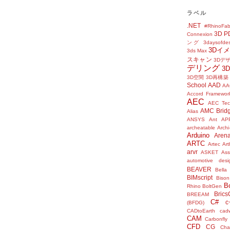
ラベル
.NET
#RhinoFab
3D P
Connexion
ング
3daysofde
3Dイ
3ds Max
スキャン
3Dデ
デリング
3
3D空間
3D再構築
School
AAD
AA
Accord Framewor
AEC
AEC Tec
AMC Brid
Alias
ANSYS
Ant
AP
archeatable
Archi
Arduino
Aren
ARTC
Artec
Ar
arvr
ASKET
Ass
automotive desi
BEAVER
Bella
BIMscript
Bison
B
Rhino
BoltGen
Bric
BREEAM
C#
c
(BFDG)
CADtoEarth
cad
CAM
Carbonfly
CFD
CG
Cha