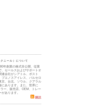
（マクニール）について
980年創業の株式非公開、従業
で、セールスおよびサポートオ
関連会社がシアトル、ボスト
、ブエノスアイレス、バルセロ
東京、台北、ソウル、クアラル
海にあります。また、世界に
セラー、販売店、OEM、トレー
ーがあります。
購読