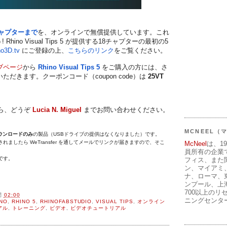
ャプターまで
を、オンラインで無償提供しています。これ
hino Visual Tips 5 が提供する18チャプターの最初の
5
o3D.tv
にご登録の上、
こちらのリンク
をご覧ください。
ブページ
から
Rhino Visual Tips 5
をご購入の方には、さ
いただきます。
クーポンコード（coupon code）は
25V
T
ら、どうぞ
Lucia N. Miguel
までお問い合わせください。
MCNEEL
ウンロードのみ
の製品（
USBドライブの提供はなくなりました）
です。
が受理されましたら
WeTransfer を通してメールでリンクが届きますので、そこ
McNeel
は、1
員所有の企業
です。
フィス、また
ン、マイアミ
ナ、ローマ、
ンプール、上
700以上のリ
間
02:00
ニングセンタ
NO
,
RHINO 5
,
RHINOFABSTUDIO
,
VISUAL TIPS
,
オンライン
アル
,
トレーニング
,
ビデオ
,
ビデオチュートリアル