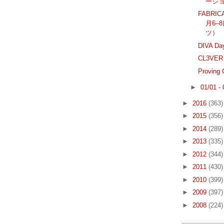
ーシ
FABRIC
月6–
ツ）
DIVA 
CL3VE
Provi
►
01/01 -
►
2016
(363)
►
2015
(356)
►
2014
(289)
►
2013
(335)
►
2012
(344)
►
2011
(430)
►
2010
(399)
►
2009
(397)
►
2008
(224)