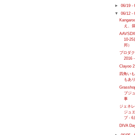
►
06/19 -
▼
06/12 -
Kangar
え、
AAVSD
10-
邦）
プロダ
201
Clayoo
四角いも
もあ
Grass
ブジュ
事
ジェネレ
ジュ
プ - 6
DIVA 