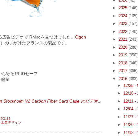
►
2026
(42)
►
2025
(146)
►
2024
(135)
►
2023
(157)
►
2022
(140)
広告ビデオで Rhinoを見つけました。
Ögon
►
2021
(243)
ズ）の手がけたフランスの製品です。
►
2020
(280)
►
2019
(350)
►
2018
(346)
►
2017
(366)
ら守るRFIDセーフ
▼
2016
(363)
、軽量
►
12/25 -
►
12/18 -
n Stockholm V2 Carbon Fiber Card Case のビデオ...
►
12/11 -
►
12/04 -
►
11/27 -
間
02:22
,
工業デザイン
►
11/20 -
►
11/13 -