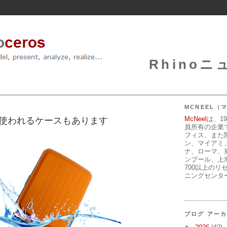
Rhinoニュ
MCNEEL
McNeel
は、1
oが使われるケースもあります
員所有の企業
フィス、また
ン、マイアミ
ナ、ローマ、
ンプール、上
700以上のリ
ニングセンタ
ブログ アー