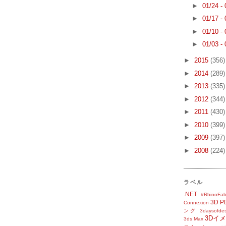
►
01/24 -
►
01/17 -
►
01/10 -
►
01/03 -
►
2015
(356)
►
2014
(289)
►
2013
(335)
►
2012
(344)
►
2011
(430)
►
2010
(399)
►
2009
(397)
►
2008
(224)
ラベル
.NET
#RhinoFab
3D P
Connexion
ング
3daysofde
3Dイ
3ds Max