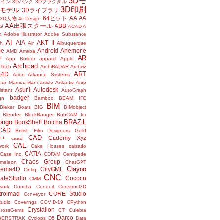
3Dモ
ザイン
3Dバンク
3Dフラクタル
3D印刷
Dモデル
3Dライブラリ
64ビット
AA
AA
3D人物
4c Design
AA出張スクール
ABB
G
ACADIA
k
Adobe Illustrator
Adobe Substance
AI
AIA
AKT II
h
Air
Albuquerque
ge
Android
Anemone
AMD
Ameba
AR
P
App Builder
apparel
Apple
Archicad
-Tech
ArchiRADAR
Archviz
ART
a4D
Arion
Arkance Systems
thur Mamou-Mani
article
Artlantis
Arup
Asuni
Autodesk
istant
AutoGraph
badger
gn
Bamboo
BEAM IFC
BIM
Bieker Boats
BIG
BIMobject
Blender
BlockRanger
BobCAM for
ongo
BRAZIL
BookShelf
Botcha
sCAD
British Film Designers Guild
CAD
++
Cademy Xyz
caad
CAE
work
Cake Houses
calzado
CATIA
Case Inc.
CDFAM
Centipede
Chaos Group
meleon
ChatGPT
Clayoo
nema4D
CityGML
Cintiq
CNC
ateStudio
Cocoon
CMM
ork
Concha
Conduit
Construct3D
trolmad
CORE Studio
Conveyor
tudio
Coverings
COVID-19
CPython
Crystallon
CrossGems
CT
Culebra
Darco
BERSTRAK
Cyclops
D5
Data