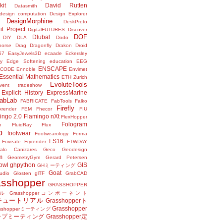
kit
David Rutten
Datasmith
design computation
Design Explorer
DesignMorphine
DeskProto
it Project
DigitalFUTURES
Discover
DOF
Dlubal
DIY
DLA
Dodo
horse
Drag
Dragonfly
Drakon
Droid
57
EasyJewels3D
ecaade
Eckersley
y
Edge Softening
education
EEG
ENSCAPE
NCODE
Ennoble
Envimet
Essential Mathematics
ETH Zurich
EvoluteTools
vent tradeshow
Explicit History
ExpressMarine
abLab
FABRICATE
FabTools
Falko
Firefly
ixrender
FEM
Fhecor
FIU
ingo 2.0
Flamingo nXt
FlexHopper
Fologram
n
FluidRay
Flux
o
footwear
Footwearology
Forma
FS16
Foveate
Fryrender
FTWDAY
alo Canizares
Geco
Geodesign
m
GeometryGym
Gerard Petersen
owl
ghpython
GIS
GHミーティング
Goat
udio
Glosten
glTF
GrabCAD
asshopper
GRASSHOPPER
ル
Grasshopperコンポーネント
perチュートリアル
Grasshopperト
Grasshopper
asshopperミーティング
ープミーティング
Grasshopper定