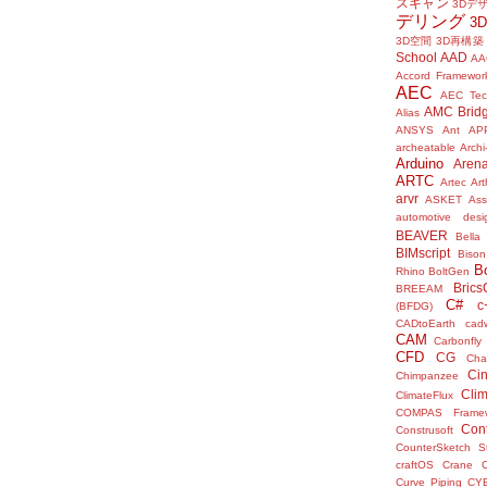
スキャン
3Dデ
デリング
3
3D空間
3D再構築
School
AAD
AA
Accord Framewor
AEC
AEC Tec
AMC Brid
Alias
ANSYS
Ant
AP
archeatable
Archi
Arduino
Aren
ARTC
Artec
Ar
arvr
ASKET
Ass
automotive desi
BEAVER
Bella
BIMscript
Bison
B
Rhino
BoltGen
Bric
BREEAM
C#
c
(BFDG)
CADtoEarth
cad
CAM
Carbonfly
CFD
CG
Cha
Ci
Chimpanzee
Clim
ClimateFlux
COMPAS Framew
Con
Construsoft
CounterSketch S
craftOS
Crane
Curve Piping
CY