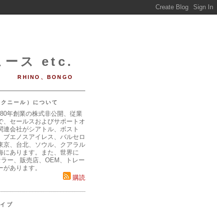
ース etc.
RHINO、BONGO
（マクニール）について
980年創業の株式非公開、従業
で、セールスおよびサポートオ
関連会社がシアトル、ボスト
、ブエノスアイレス、バルセロ
東京、台北、ソウル、クアラル
海にあります。また、世界に
セラー、販売店、OEM、トレー
ーがあります。
購読
カイブ