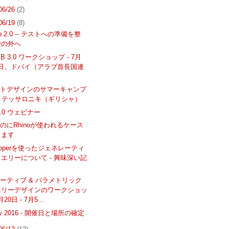
 06/26
(2)
 06/19
(8)
oo 2.0 -- テストへの準備を整
袋の外へ
XB 3.0 ワークショップ - 7月
25日、ドバイ（アラブ首長国連
クトデザインのサマーキャンプ
6 - テッサロニキ（ギリシャ）
 2.0 ウェビナー
のにRhinoが使われるケース
ります
hopperを使ったジェネレーティ
エリーについて - 興味深い記
ーティブ & パラメトリック
エリーデザインのワークショッ
月20日 - 7月5...
Day 2016 - 開催日と場所の確定