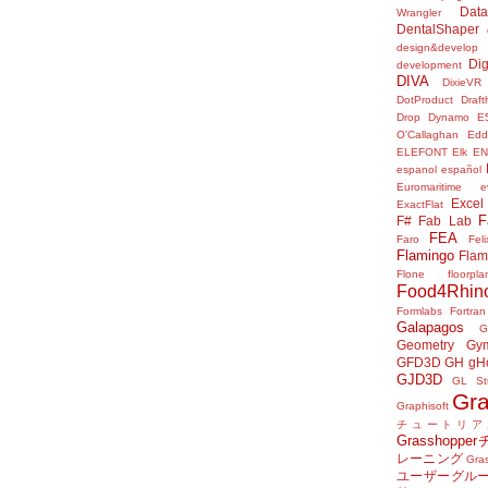
Data
Wrangler
DentalShaper
design&develop
Dig
development
DIVA
DixieVR
DotProduct
Draft
Drop
Dynamo
E
O'Callaghan
Edd
ELEFONT
Elk
E
espanol
español
Euromaritime
e
Excel
ExactFlat
F
F#
Fab Lab
FEA
Faro
Fel
Flamingo
Flam
Flone
floorpla
Food4Rhin
Formlabs
Fortran
Galapagos
G
Geometry Gy
GFD3D
GH
gH
GJD3D
GL St
Gr
Graphisoft
チュートリア
Grasshop
レーニング
Gr
ユーザーグル