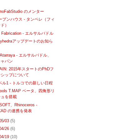
hinoFabStudio のメンター
oオープンハウス - タンペレ（フィ
ンド）
or Fabrication - エルサルバドル
Polyhedraアップデートのお知ら
a Atarraya - エルサルバドル、
チャパン
HAIN: 2015年スタートのPhDフ
ーシップについて
レベル1 - トルコでの新しい日程
eTools T.MAP ベータ、四角形リ
シュを搭載
SOFT、Rhinoceros -
hiCAD の連携を発表
 05/03
(5)
 04/26
(6)
 04/19
(10)