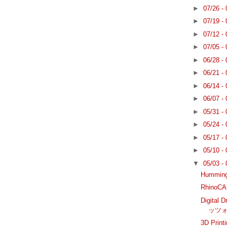
►
07/26 -
►
07/19 -
►
07/12 -
►
07/05 -
►
06/28 -
►
06/21 -
►
06/14 -
►
06/07 -
►
05/31 -
►
05/24 -
►
05/17 -
►
05/10 -
▼
05/03 -
Hummi
Rhin
Digita
ッツ
3D Pri