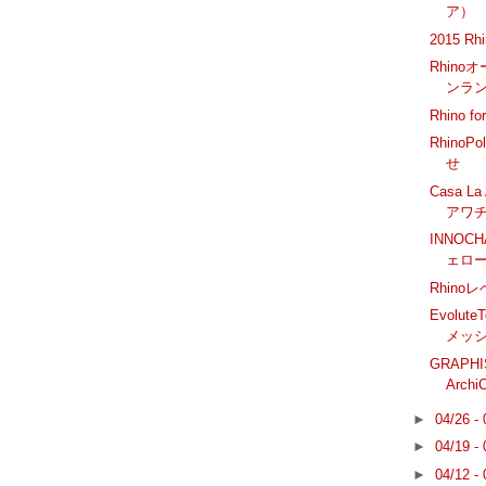
ア）
2015 R
Rhin
ンラ
Rhino f
Rhino
せ
Casa L
アワ
INNOC
ェロ
Rhino
Evolut
メッ
GRAPHI
Arc
►
04/26 -
►
04/19 -
►
04/12 -