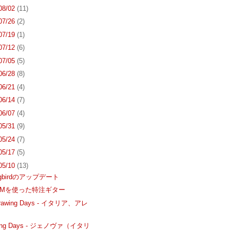
 08/02
(11)
 07/26
(2)
 07/19
(1)
 07/12
(6)
 07/05
(5)
 06/28
(8)
 06/21
(4)
 06/14
(7)
 06/07
(4)
 05/31
(9)
 05/24
(7)
 05/17
(5)
 05/10
(13)
ngbirdのアップデート
oCAMを使った特注ギター
l Drawing Days - イタリア、アレ
ォ
nting Days - ジェノヴァ（イタリ