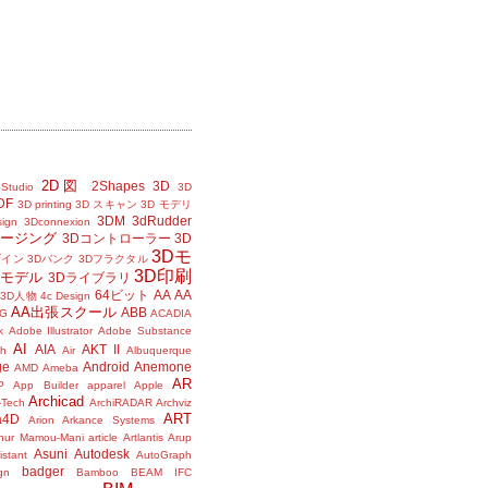
2D図
2Shapes
3D
Studio
3D
DF
3D printing
3D スキャン
3D モデリ
3DM
3dRudder
sign
3Dconnexion
メージング
3Dコントローラー
3D
3Dモ
ザイン
3Dバンク
3Dフラクタル
3D印刷
Dモデル
3Dライブラリ
64ビット
AA
AA
3D人物
4c Design
AA出張スクール
ABB
G
ACADIA
k
Adobe Illustrator
Adobe Substance
AI
AIA
AKT II
h
Air
Albuquerque
ge
Android
Anemone
AMD
Ameba
AR
P
App Builder
apparel
Apple
Archicad
-Tech
ArchiRADAR
Archviz
ART
a4D
Arion
Arkance Systems
thur Mamou-Mani
article
Artlantis
Arup
Asuni
Autodesk
istant
AutoGraph
badger
gn
Bamboo
BEAM IFC