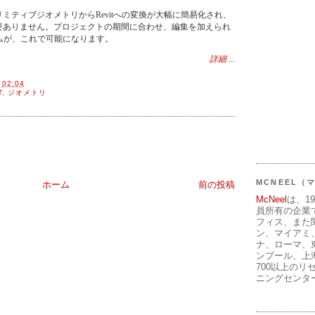
noのプリミティブジオメトリからRevitへの変換が大幅に簡易化され、
要ありません。プロジェクトの期間に合わせ、編集を加えられ
ームが、これで可能になります。
詳細 ...
間
02:04
T
,
ジオメトリ
MCNEEL
ホーム
前の投稿
McNeel
は、1
員所有の企業
フィス、また
ン、マイアミ
ナ、ローマ、
ンプール、上
700以上のリ
ニングセンタ