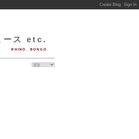
ース etc.
RHINO、BONGO