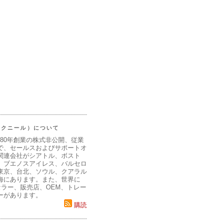
（マクニール）について
980年創業の株式非公開、従業
で、セールスおよびサポートオ
関連会社がシアトル、ボスト
、ブエノスアイレス、バルセロ
東京、台北、ソウル、クアラル
海にあります。また、世界に
セラー、販売店、OEM、トレー
ーがあります。
購読