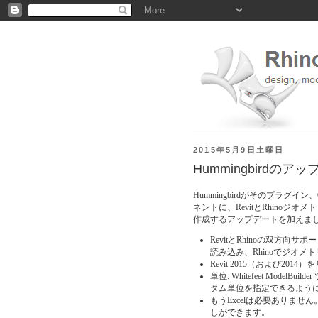
2015年5月9日土曜日
Hummingbirdのア
Hummingbirdがそのプラグイン
ネントに、RevitとRhinoジ
作成するアップデートを加えま
RevitとRhinoの双方向サ
読み込み、Rhinoでジオ
Revit 2015（および2014
単位: Whitefeet Mod
タム単位を指定できるよう
もうExcelは必要ありま
しができます。