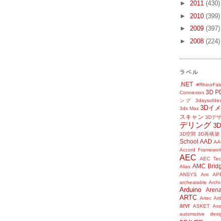
►
2011
(430)
►
2010
(399)
►
2009
(397)
►
2008
(224)
ラベル
.NET
#RhinoFab
3D P
Connexion
ング
3daysofde
3Dイ
3ds Max
スキャン
3Dデ
デリング
3
3D空間
3D再構築
School
AAD
AA
Accord Framewor
AEC
AEC Tec
AMC Brid
Alias
ANSYS
Ant
AP
archeatable
Archi
Arduino
Aren
ARTC
Artec
Ar
arvr
ASKET
Ass
automotive desi