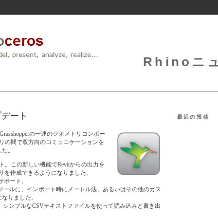
Rhinoニュ
ップデート
最近の投稿
、Grasshopperの一連のジオメトリコンポー
オメトリの間で双方向のコミュニケーションを
した。
ポート。この新しい機能でRevitからの出力を
メトリを作成できるようになりました。
）をサポート。
elBuilder ツールに、インポート時にメートル法、あるいはその他のカス
になりました。
せん。シンプルなCSVテキストファイルを使って読み込みと書き出