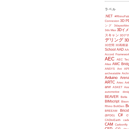
ラベル
.NET
#RhinoFab
3D P
Connexion
ング
3daysofde
3Dイ
3ds Max
スキャン
3Dデ
デリング
3
3D空間
3D再構築
School
AAD
AA
Accord Framewor
AEC
AEC Tec
AMC Brid
Alias
ANSYS
Ant
AP
archeatable
Archi
Arduino
Aren
ARTC
Artec
Ar
arvr
ASKET
Ass
automotive desi
BEAVER
Bella
BIMscript
Bison
B
Rhino
BoltGen
Bric
BREEAM
C#
c
(BFDG)
CADtoEarth
cad
CAM
Carbonfly
CFD
CG