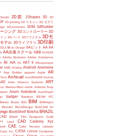
2D図
2Shapes
3D
Studio
3D
DF
3D printing
3D スキャン
3D モデリ
3DM
3dRudder
sign
3Dconnexion
メージング
3Dコントローラー
3D
3Dモ
ザイン
3Dバンク
3Dフラクタル
3D印刷
Dモデル
3Dライブラリ
64ビット
AA
AA
3D人物
4c Design
AA出張スクール
ABB
G
ACADIA
k
Adobe Illustrator
Adobe Substance
AI
AIA
AKT II
h
Air
Albuquerque
ge
Android
Anemone
AMD
Ameba
AR
P
App Builder
apparel
Apple
Archicad
-Tech
ArchiRADAR
Archviz
ART
a4D
Arion
Arkance Systems
thur Mamou-Mani
article
Artlantis
Arup
Asuni
Autodesk
istant
AutoGraph
badger
gn
Bamboo
BEAM IFC
BIM
Bieker Boats
BIG
BIMobject
Blender
BlockRanger
BobCAM for
ongo
BRAZIL
BookShelf
Botcha
sCAD
British Film Designers Guild
CAD
++
Cademy Xyz
caad
CAE
work
Cake Houses
calzado
CATIA
Case Inc.
CDFAM
Centipede
Chaos Group