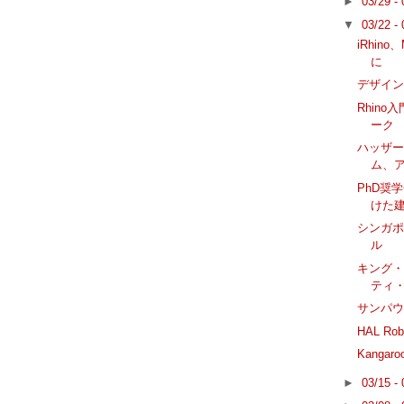
►
03/29 -
▼
03/22 -
iRhin
に
デザイン
Rhino
ーク
ハッザ
ム、
PhD奨
けた建
シンガ
ル
キング
ティ
サンパ
HAL Ro
Kanga
►
03/15 -