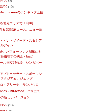
 04/05
(3)
 03/29
(10)
o、Marc Fornesのランキング上位
を地元エリアで3D印刷
入門 & 3D印刷コース、ニューヨ
ー・ビン・ザイード・スタジア
アルアイン
学金、パフォーマンス制御に向
築物理学の統合 - IaaC
ポール国立競技場、シンガポー
・アブドゥッラー・スポーツシ
・スタジアム、ジェッダ
ウロ・アリーナ、サンパウロ
botics - BIMWorld、パリにて
rooの新しいバージョン
 03/22
(13)