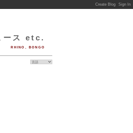
ース etc.
RHINO、BONGO