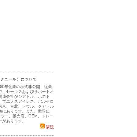
（マクニール）について
980年創業の株式非公開、従業
で、セールスおよびサポートオ
関連会社がシアトル、ボスト
、ブエノスアイレス、バルセロ
東京、台北、ソウル、クアラル
海にあります。また、世界に
セラー、販売店、OEM、トレー
ーがあります。
購読