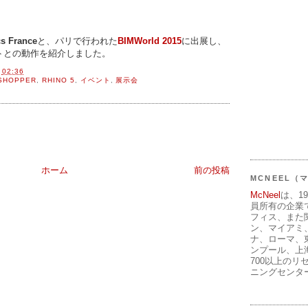
s France
と、パリで行われた
BIMWorld 2015
に出展し、
トとの動作を紹介しました。
間
02:36
SHOPPER
,
RHINO 5
,
イベント
,
展示会
ホーム
前の投稿
MCNEEL
McNeel
は、1
員所有の企業
フィス、また
ン、マイアミ
ナ、ローマ、
ンプール、上
700以上のリ
ニングセンタ