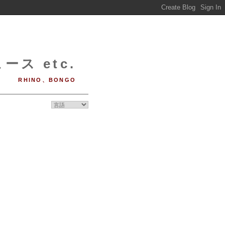
ース etc.
RHINO、BONGO