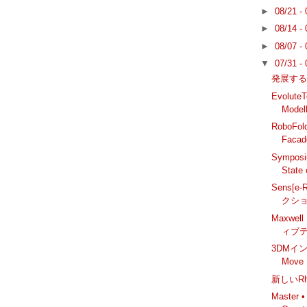
►
08/21 -
►
08/14 -
►
08/07 -
▼
07/31 -
発展するH
Evolut
Model
RoboFo
Facad
Symposiu
State
Sens[e-
クショ
Maxwel
ィブ
3DMイン
Move
新しいRhi
Master •