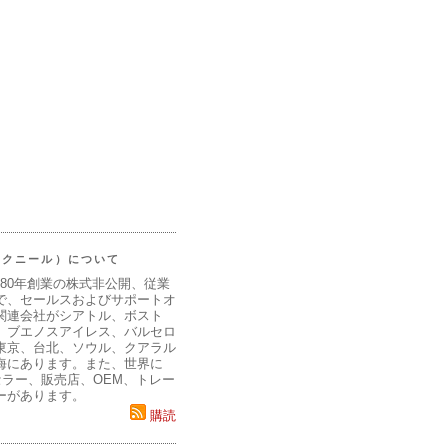
（マクニール）について
980年創業の株式非公開、従業
で、セールスおよびサポートオ
関連会社がシアトル、ボスト
、ブエノスアイレス、バルセロ
東京、台北、ソウル、クアラル
海にあります。また、世界に
セラー、販売店、OEM、トレー
ーがあります。
購読