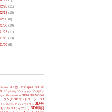
 02/20
(11)
 02/13
(10)
 02/06
(8)
 01/30
(18)
 01/23
(11)
 01/16
(13)
 01/09
(5)
2D図
2Shapes
3D
Studio
3D
DF
3D printing
3D スキャン
3D モデリ
3DM
3dRudder
sign
3Dconnexion
メージング
3Dコントローラー
3D
3Dモ
ザイン
3Dバンク
3Dフラクタル
3D印刷
Dモデル
3Dライブラリ