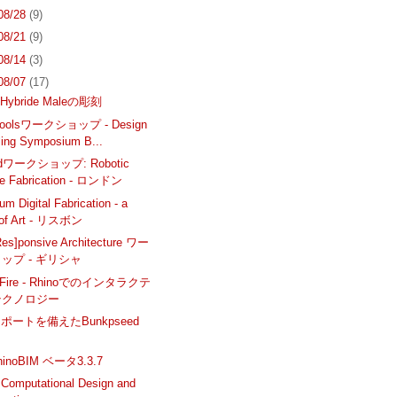
 08/28
(9)
 08/21
(9)
 08/14
(3)
 08/07
(17)
ybride Maleの彫刻
eToolsワークショップ - Design
ling Symposium B...
ldワークショップ: Robotic
e Fabrication - ロンドン
m Digital Fabrication - a
 of Art - リスボン
Res]ponsive Architecture ワー
ップ - ギリシャ
l Fire - Rhinoでのインタラクテ
テクノロジー
ポートを備えたBunkpseed
noBIM ベータ3.3.7
 Computational Design and