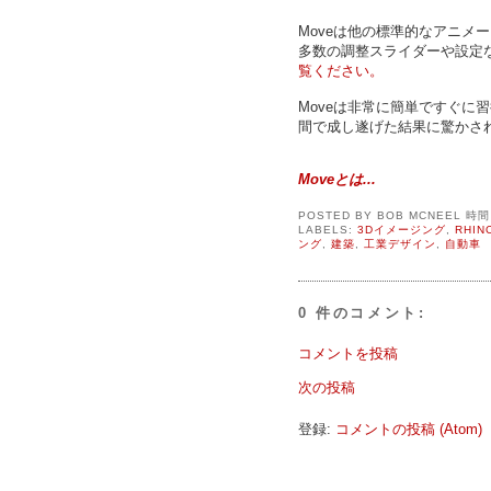
Moveは他の標準的なアニメ
多数の調整スライダーや設定
覧ください。
Moveは非常に簡単ですぐに
間で成し遂げた結果に驚かさ
Moveとは...
POSTED BY
BOB MCNEEL
時
LABELS:
3Dイメージング
,
RHINO
ング
,
建築
,
工業デザイン
,
自動車
0 件のコメント:
コメントを投稿
次の投稿
登録:
コメントの投稿 (Atom)