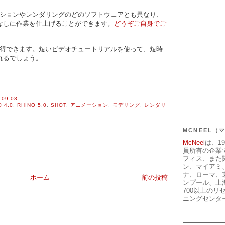
ーションやレンダリングのどのソフトウェアとも異なり、
なしに作業を仕上げることができます。
どうぞご自身でご
習得できます。短いビデオチュートリアルを使って、短時
れるでしょう。
間
09:03
 4.0
,
RHINO 5.0
,
SHOT
,
アニメーション
,
モデリング
,
レンダリ
MCNEEL
McNeel
は、1
員所有の企業
フィス、また
ン、マイアミ
ナ、ローマ、
ホーム
前の投稿
ンプール、上
700以上のリ
ニングセンタ