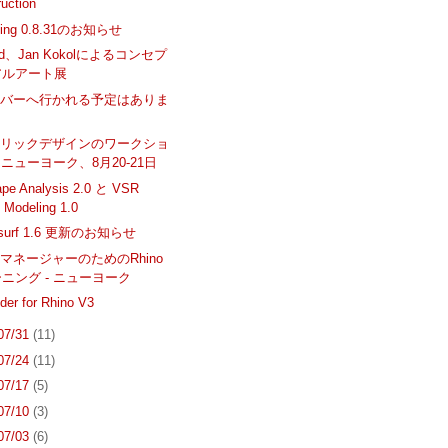
uction
iping 0.8.31のお知らせ
ged、Jan Kokolによるコンセプ
アルアート展
ーバーへ行かれる予定はありま
？
トリックデザインのワークショ
- ニューヨーク、8月20-21日
pe Analysis 2.0 と VSR
 Modeling 1.0
esurf 1.6 更新のお知らせ
マネージャーのためのRhino
ニング - ニューヨーク
lder for Rhino V3
 07/31
(11)
 07/24
(11)
 07/17
(5)
 07/10
(3)
 07/03
(6)