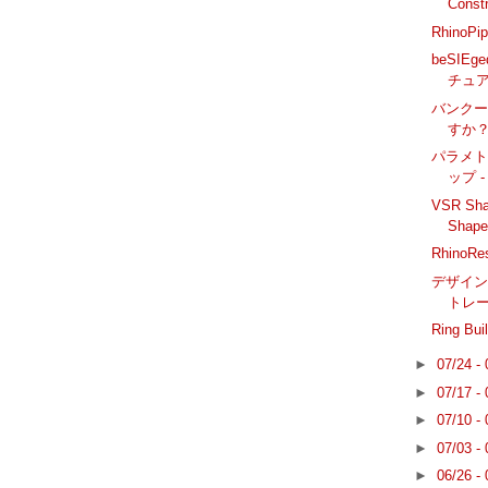
Constr
RhinoP
beSIE
チュ
バンク
すか
パラメ
ップ 
VSR Sha
Shape
RhinoR
デザイン
トレー
Ring Bui
►
07/24 -
►
07/17 -
►
07/10 -
►
07/03 -
►
06/26 -