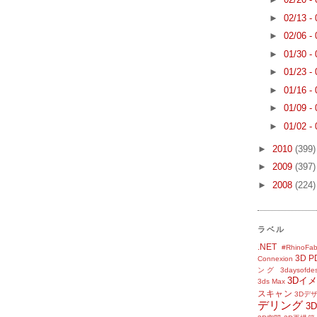
►
02/13 -
►
02/06 -
►
01/30 -
►
01/23 -
►
01/16 -
►
01/09 -
►
01/02 -
►
2010
(399)
►
2009
(397)
►
2008
(224)
ラベル
.NET
#RhinoFab
3D P
Connexion
ング
3daysofde
3Dイ
3ds Max
スキャン
3Dデ
デリング
3