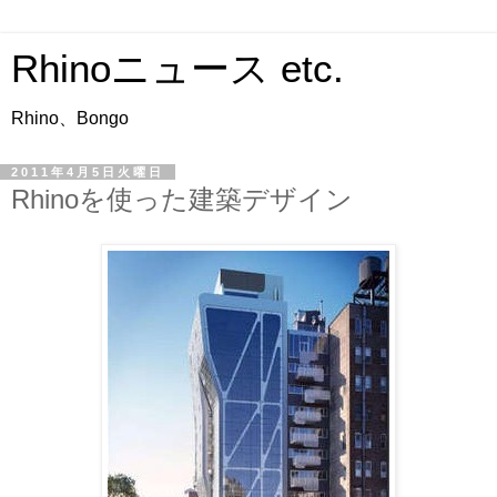
Rhinoニュース etc.
Rhino、Bongo
2011年4月5日火曜日
Rhinoを使った建築デザイン