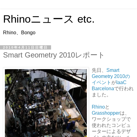
Rhinoニュース etc.
Rhino、Bongo
2010年4月11日日曜日
Smart Geometry 2010レポート
先日、
Smart
Geometry 2010の
イベント
が
IaaC
Barcelona
で行われ
ました。
Rhino
と
Grasshopper
は、
ワークショップで
使われたコンピュ
ーターによるデザ