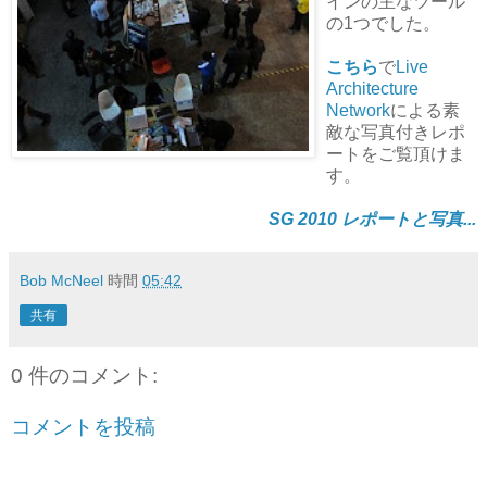
インの主なツール
の1つでした。
こちら
で
Live
Architecture
Network
による素
敵な写真付きレポ
ートをご覧頂けま
す。
SG 2010 レポートと写真...
Bob McNeel
時間
05:42
共有
0 件のコメント:
コメントを投稿