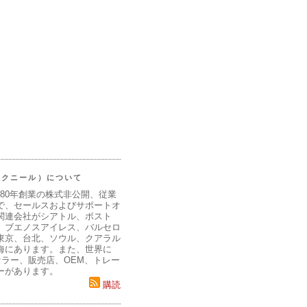
（マクニール）について
980年創業の株式非公開、従業
で、セールスおよびサポートオ
関連会社がシアトル、ボスト
、ブエノスアイレス、バルセロ
東京、台北、ソウル、クアラル
海にあります。また、世界に
セラー、販売店、OEM、トレー
ーがあります。
購読