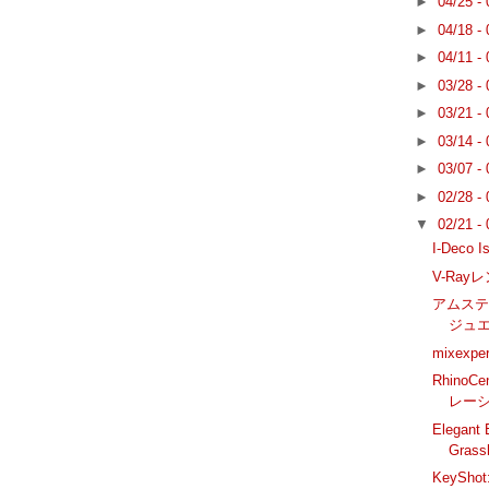
►
04/25 -
►
04/18 -
►
04/11 -
►
03/28 -
►
03/21 -
►
03/14 -
►
03/07 -
►
02/28 -
▼
02/21 -
I-Deco 
V-Ra
アムステ
ジュ
mixexpe
RhinoC
レーシ
Elegan
Gra
KeyS