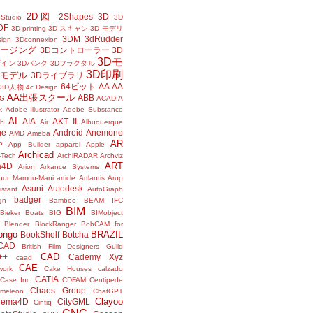
2D図
2Shapes
3D
Studio
3D
DF
3D printing
3D スキャン
3D モデリ
3DM
3dRudder
sign
3Dconnexion
メージング
3Dコントローラー
3D
3Dモ
ザイン
3Dバンク
3Dフラクタル
3D印刷
Dモデル
3Dライブラリ
64ビット
AA
AA
3D人物
4c Design
AA出張スクール
ABB
G
ACADIA
k
Adobe Illustrator
Adobe Substance
AI
AIA
AKT II
h
Air
Albuquerque
ge
Android
Anemone
AMD
Ameba
AR
P
App Builder
apparel
Apple
Archicad
-Tech
ArchiRADAR
Archviz
ART
a4D
Arion
Arkance Systems
thur Mamou-Mani
article
Artlantis
Arup
Asuni
Autodesk
istant
AutoGraph
badger
gn
Bamboo
BEAM IFC
BIM
Bieker Boats
BIG
BIMobject
Blender
BlockRanger
BobCAM for
ongo
BRAZIL
BookShelf
Botcha
sCAD
British Film Designers Guild
CAD
++
Cademy Xyz
caad
CAE
work
Cake Houses
calzado
CATIA
Case Inc.
CDFAM
Centipede
Chaos Group
meleon
ChatGPT
Clayoo
nema4D
CityGML
Cintiq