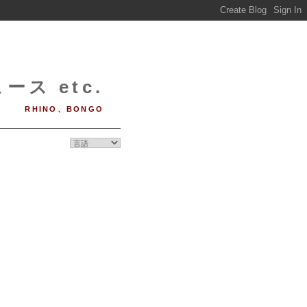
ース etc.
RHINO、BONGO