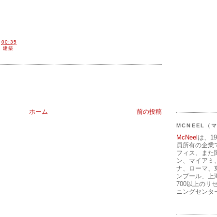
間
00:35
,
建築
ホーム
前の投稿
MCNEEL
McNeel
は、1
員所有の企業
フィス、また
ン、マイアミ
ナ、ローマ、
ンプール、上
700以上のリ
ニングセンタ