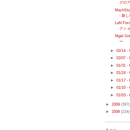
グの
MachStud
- 新
LaN Focu
クシ
Nigel 
ー
►
02/14 -
►
02/07 -
►
01/31 -
►
01/24 -
►
01/17 -
►
01/10 -
►
01/03 -
►
2009
(397)
►
2008
(224)
ラベル