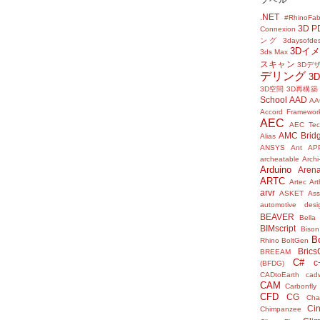
.NET
#RhinoFab
3D P
Connexion
ング
3daysofde
3Dイ
3ds Max
スキャン
3Dデ
デリング
3
3D空間
3D再構築
School
AAD
AA
Accord Framewor
AEC
AEC Tec
AMC Brid
Alias
ANSYS
Ant
AP
archeatable
Archi
Arduino
Aren
ARTC
Artec
Ar
arvr
ASKET
Ass
automotive desi
BEAVER
Bella
BIMscript
Bison
B
Rhino
BoltGen
Bric
BREEAM
C#
c
(BFDG)
CADtoEarth
cad
CAM
Carbonfly
CFD
CG
Cha
Ci
Chimpanzee