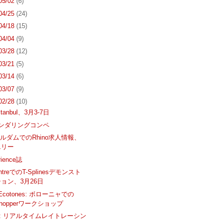
 05/02
(6)
 04/25
(24)
 04/18
(15)
 04/04
(9)
 03/28
(12)
 03/21
(5)
 03/14
(6)
 03/07
(9)
 02/28
(10)
Istanbul、3月3-7日
yレンダリングコンペ
ルダムでのRhino求人情報、
エリー
rience誌
entreでのT-Splinesデモンスト
ョン、3月26日
t Ecotones: ボローニャでの
sshopperワークショップ
hot: リアルタイムレイトレーシン