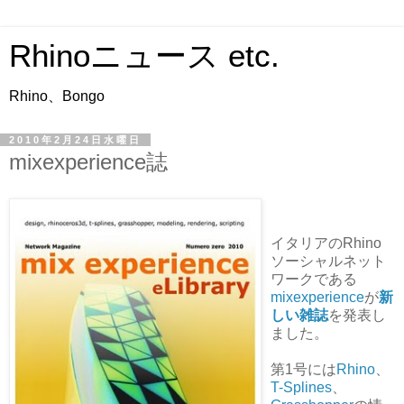
Rhinoニュース etc.
Rhino、Bongo
2010年2月24日水曜日
mixexperience誌
イタリアのRhino
ソーシャルネット
ワークである
mixexperience
が
新
しい雑誌
を発表し
ました。
第1号には
Rhino
、
T-Splines
、