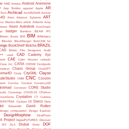
ge
Android
Anemone
AMD
Ameba
AR
P
App Builder
apparel
Apple
Archicad
-Tech
ArchiRADAR
Archviz
ART
a4D
Arion
Arkance Systems
thur Mamou-Mani
article
Artlantis
Arup
Asuni
Autodesk
istant
AutoGraph
badger
gn
Bamboo
BEAM IFC
BIM
Bieker Boats
BIG
BIMobject
Blender
BlockRanger
BobCAM for
ongo
BRAZIL
BookShelf
Botcha
sCAD
British Film Designers Guild
CAD
++
Cademy Xyz
caad
CAE
work
Cake Houses
calzado
CATIA
Case Inc.
CDFAM
Centipede
Chaos Group
meleon
ChatGPT
Clayoo
nema4D
CityGML
Cintiq
CNC
ateStudio
Cocoon
CMM
ork
Concha
Conduit
Construct3D
trolmad
CORE Studio
Conveyor
tudio
Coverings
COVID-19
CPython
Crystallon
CrossGems
CT
Culebra
Darco
BERSTRAK
Cyclops
D5
Data
kit
David Rutten
Datasmith
design computation
Design Explorer
DesignMorphine
DeskProto
it Project
DigitalFUTURES
Discover
DOF
Dlubal
DIY
DLA
Dodo