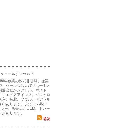
（マクニール）について
980年創業の株式非公開、従業
で、セールスおよびサポートオ
関連会社がシアトル、ボスト
、ブエノスアイレス、バルセロ
東京、台北、ソウル、クアラル
海にあります。また、世界に
セラー、販売店、OEM、トレー
ーがあります。
購読