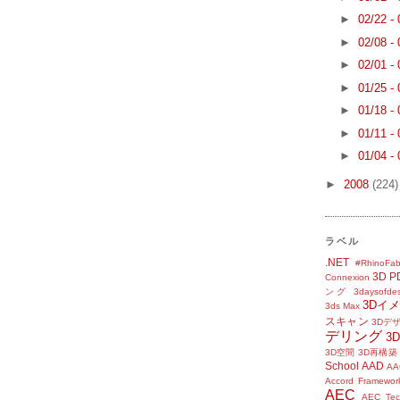
►
02/22 -
►
02/08 -
►
02/01 -
►
01/25 -
►
01/18 -
►
01/11 -
►
01/04 -
►
2008
(224)
ラベル
.NET
#RhinoFab
3D P
Connexion
ング
3daysofde
3Dイ
3ds Max
スキャン
3Dデ
デリング
3
3D空間
3D再構築
School
AAD
AA
Accord Framewor
AEC
AEC Tec