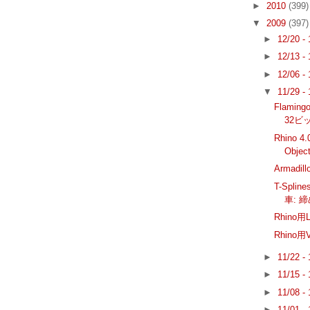
►
2010
(399)
▼
2009
(397)
►
12/20 -
►
12/13 -
►
12/06 -
▼
11/29 -
Flami
32ビ
Rhino
Objec
Armadi
T-Spl
車: 
Rhino用
Rhino用
►
11/22 -
►
11/15 -
►
11/08 -
►
11/01 -