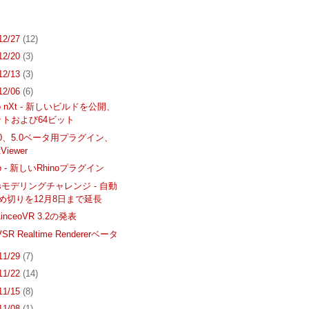
 12/27
(12)
 12/20
(3)
 12/13
(3)
 12/06
(6)
ngo nXt - 新しいビルドを公開、
ットおよび64ビット
 4.0、5.0ベータ用プラグイン、
tViewer
llo - 新しいRhinoプラグイン
inesモデリングチャレンジ - 自動
締め切りを12月8日まで延長
LinceoVR 3.2の発表
VSR Realtime Rendererベータ
 11/29
(7)
 11/22
(14)
 11/15
(8)
 11/08
(1)