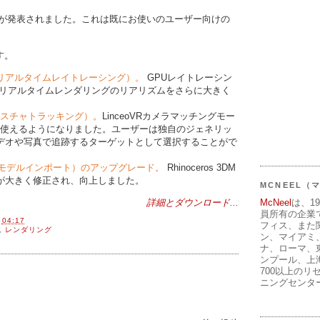
が発表されました。これは既にお使いのユーザー向けの
す。
acing（リアルタイムレイトレーシング）。
GPUレイトレーシン
VRのリアルタイムレンダリングのリアリズムをさらに大きく
ng（テクスチャトラッキング）。
LinceoVRカメラマッチングモー
ackingを使えるようになりました。ユーザーは独自のジェネリッ
デオや写真で追跡するターゲットとして選択することがで
ort（3Dモデルインポート）のアップグレード。
Rhinoceros 3DM
が大きく修正され、向上しました。
MCNEEL
詳細とダウンロード...
McNeel
は、1
員所有の企業
間
04:17
フィス、また
,
レンダリング
ン、マイアミ
ナ、ローマ、
ンプール、上
700以上のリ
ニングセンタ