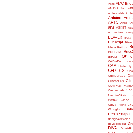
AMC Brid
Alias
ANSYS
Ant
AP
archeatable
Archi
Arduino
Aren
ARTC
Artec
Ar
arvr
ASKET
Ass
automotive desi
BEAVER
Bella
BIMscript
Bison
B
Rhino
BoltGen
Bric
BREEAM
C#
c
(BFDG)
CADtoEarth
cad
CAM
Carbonfly
CFD
CG
Cha
Ci
Chimpanzee
Clim
ClimateFlux
COMPAS Framew
Con
Construsoft
CounterSketch S
craftOS
Crane
Curve Piping
CY
Data
Wrangler
DentalShaper
design&develop
Dig
development
DIVA
DixieVR