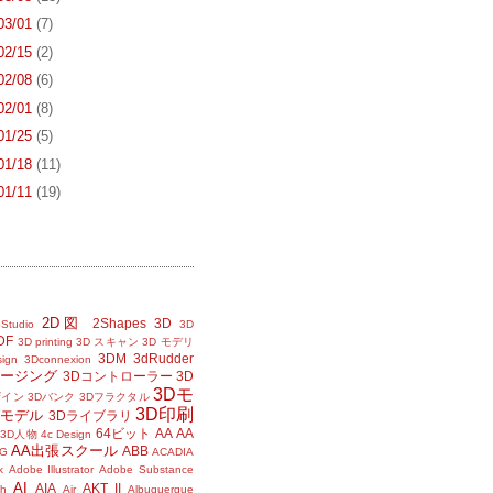
 03/01
(7)
 02/15
(2)
 02/08
(6)
 02/01
(8)
 01/25
(5)
 01/18
(11)
 01/11
(19)
2D図
2Shapes
3D
Studio
3D
DF
3D printing
3D スキャン
3D モデリ
3DM
3dRudder
sign
3Dconnexion
メージング
3Dコントローラー
3D
3Dモ
ザイン
3Dバンク
3Dフラクタル
3D印刷
Dモデル
3Dライブラリ
64ビット
AA
AA
3D人物
4c Design
AA出張スクール
ABB
G
ACADIA
k
Adobe Illustrator
Adobe Substance
AI
AIA
AKT II
h
Air
Albuquerque