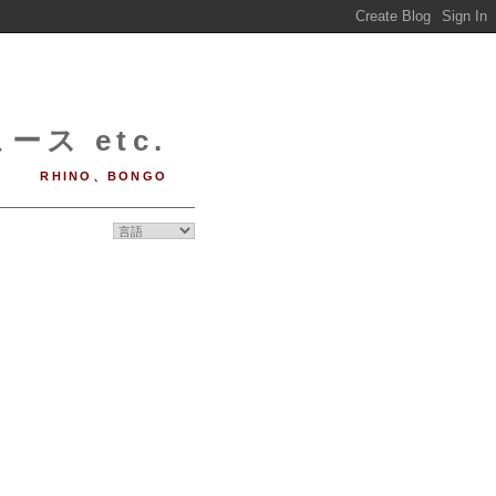
ース etc.
RHINO、BONGO