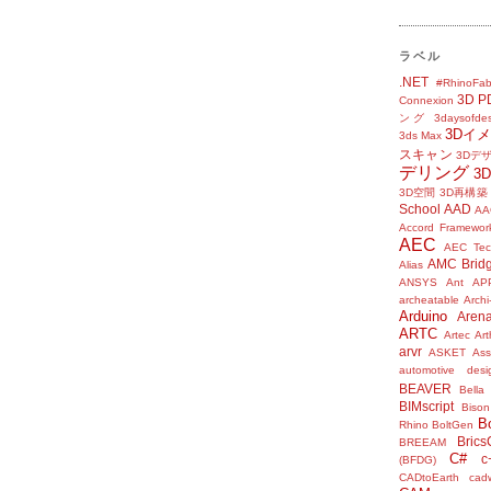
ラベル
.NET
#RhinoFab
3D P
Connexion
ング
3daysofde
3Dイ
3ds Max
スキャン
3Dデ
デリング
3
3D空間
3D再構築
School
AAD
AA
Accord Framewor
AEC
AEC Tec
AMC Brid
Alias
ANSYS
Ant
AP
archeatable
Archi
Arduino
Aren
ARTC
Artec
Ar
arvr
ASKET
Ass
automotive desi
BEAVER
Bella
BIMscript
Bison
B
Rhino
BoltGen
Bric
BREEAM
C#
c
(BFDG)
CADtoEarth
cad