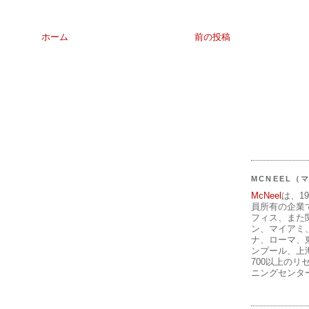
ホーム
前の投稿
MCNEEL
McNeel
は、1
員所有の企業
フィス、また
ン、マイアミ
ナ、ローマ、
ンプール、上
700以上のリ
ニングセンタ