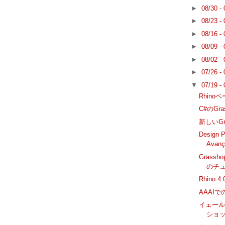
►
08/30 -
►
08/23 -
►
08/16 -
►
08/09 -
►
08/02 -
►
07/26 -
▼
07/19 -
Rhino
C#のGra
新しいGr
Design P
Avanç
Grass
のチ
Rhino
AAAIで
イェール大
ショッ