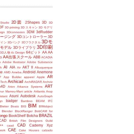
2D図
2Shapes
3D
Studio
3D
DF
3D printing
3D スキャン
3D モデリ
3DM
3dRudder
sign
3Dconnexion
メージング
3Dコントローラー
3D
3Dモ
ザイン
3Dバンク
3Dフラクタル
3D印刷
Dモデル
3Dライブラリ
64ビット
AA
AA
3D人物
4c Design
AA出張スクール
ABB
G
ACADIA
k
Adobe Illustrator
Adobe Substance
AI
AIA
AKT II
h
Air
Albuquerque
ge
Android
Anemone
AMD
Ameba
AR
P
App Builder
apparel
Apple
Archicad
-Tech
ArchiRADAR
Archviz
ART
a4D
Arion
Arkance Systems
thur Mamou-Mani
article
Artlantis
Arup
Asuni
Autodesk
istant
AutoGraph
badger
gn
Bamboo
BEAM IFC
BIM
Bieker Boats
BIG
BIMobject
Blender
BlockRanger
BobCAM for
ongo
BRAZIL
BookShelf
Botcha
sCAD
British Film Designers Guild
CAD
++
Cademy Xyz
caad
CAE
work
Cake Houses
calzado