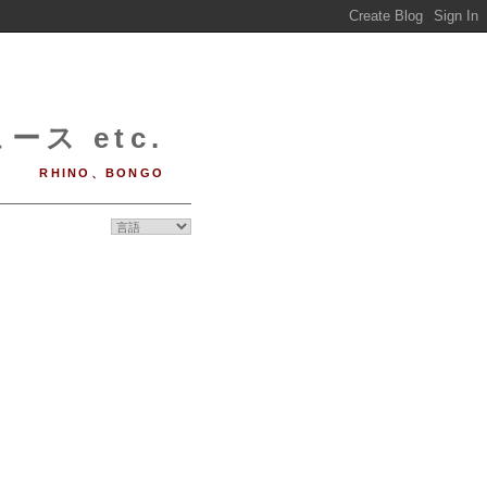
ース etc.
RHINO、BONGO