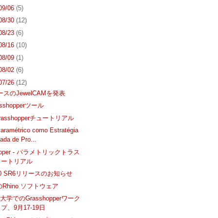
 09/06
(5)
 08/30
(12)
 08/23
(6)
 08/16
(10)
 08/09
(1)
 08/02
(6)
 07/26
(12)
ベースのJewelCAMを発表
sshopperツール
asshopperチュートリアル
aramétrico como Estratégia
ada de Pro...
hopper - パラメトリックトラス
ュートリアル
 4.0 SR6リリースのお知らせ
のRhino ソフトウェア
学でのGrasshopperワーク
プ、9月17-19日