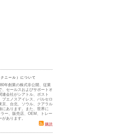
（マクニール）について
980年創業の株式非公開、従業
で、セールスおよびサポートオ
関連会社がシアトル、ボスト
、ブエノスアイレス、バルセロ
東京、台北、ソウル、クアラル
海にあります。また、世界に
セラー、販売店、OEM、トレー
ーがあります。
購読