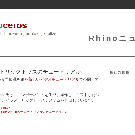
Rhinoニュ
- パラメトリックトラスのチュートリアル
最近の投稿
perの専門知識をまた
新しいビデオチュートリアル
で公開して
オでFano氏は、コンポーネントを生成、操作し、ロフトしたジ
て、パラメトリックトラスシステムを作成しています。
間
08:27
ASSHOPPERチュートリアル
,
チュートリアル