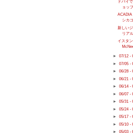
ドバイで
ョップ
ACADIA
シカ
新しい
リア
イスタンブ
McN
►
07/12 -
►
07/05 -
►
06/28 -
►
06/21 -
►
06/14 -
►
06/07 -
►
05/31 -
►
05/24 -
►
05/17 -
►
05/10 -
►
05/03 -