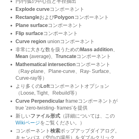
円/円弧の中心点と半径抽出
Explode curve
コンポーネント
Rectangle
および
Polygon
コンポーネント
Plane surface
コンポーネント
Flip surface
コンポーネント
Curve region
unionコンポーネント
非常に大きな数を扱うための
Mass addition
、
Mean
(average)、
Truncate
コンポーネント
Mathematical intersection
コンポーネント
（Ray-plane、Plane-curve、Ray- Surface、
Curve-ray等）
より多くの
Loft
コンポーネントオプション
（Loose, Tight、Rebuild等）
Curve Perpendicular
frameコンポーネントが
true 'zero-twisting- frames'を提供
新しい
ファイル形式
（詳細については、この
Wikiページ
をご覧ください。）
コンポーネント
検索
ポップアップダイアログ。
キャンバス（空白の場所）をダブルクリック