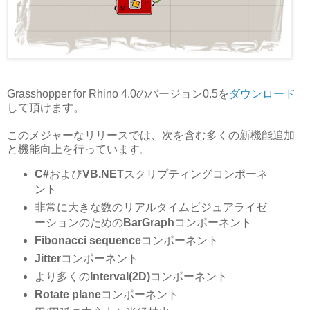
Grasshopper for Rhino 4.0のバージョン0.5を
ダウンロード
して頂けます。
このメジャーなリリースでは、次を含む多くの新機能追加
と機能向上を行っています。
C#
および
VB.NET
スクリプティングコンポーネ
ント
非常に大きな数のリアルタイムビジュアライゼ
ーションのための
BarGraph
コンポーネント
Fibonacci sequence
コンポーネント
Jitter
コンポーネント
より多くの
Interval(2D)
コンポーネント
Rotate plane
コンポーネント