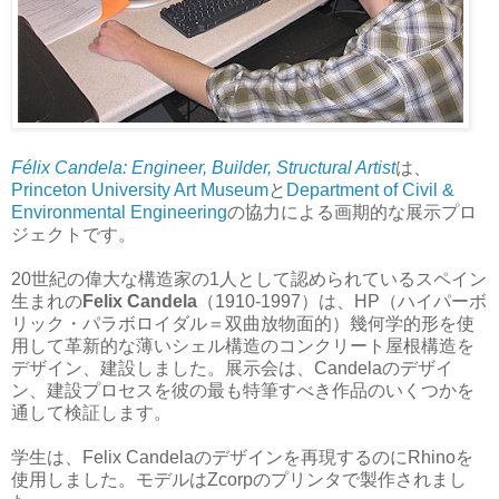
Félix Candela: Engineer, Builder, Structural Artist
は、
Princeton University Art Museum
と
Department of Civil &
Environmental Engineering
の協力による画期的な展示プロ
ジェクトです。
20世紀の偉大な構造家の1人として認められているスペイン
生まれの
Felix Candela
（1910-1997）は、HP（ハイパーボ
リック・パラボロイダル＝双曲放物面的）幾何学的形を使
用して革新的な薄いシェル構造のコンクリート屋根構造を
デザイン、建設しました。展示会は、Candelaのデザイ
ン、建設プロセスを彼の最も特筆すべき作品のいくつかを
通して検証します。
学生は、Felix Candelaのデザインを再現するのにRhinoを
使用しました。モデルはZcorpのプリンタで製作されまし