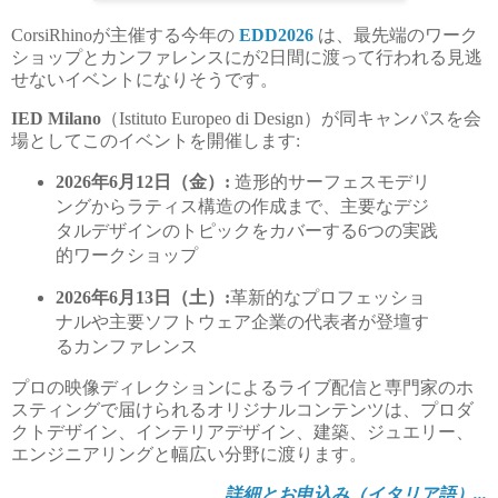
CorsiRhinoが主催する今年の
EDD2026
は、最先端のワーク
ショップとカンファレンスにが2日間に渡って行われる見逃
せないイベントになりそうです。
IED Milano
（Istituto Europeo di Design）が同キャンパスを会
場としてこのイベントを開催します:
2026年6月12日（金）:
造形的サーフェスモデリ
ングからラティス構造の作成まで、主要なデジ
タルデザインのトピックをカバーする6つの実践
的ワークショップ
2026年6月13日（土）:
革新的なプロフェッショ
ナルや主要ソフトウェア企業の代表者が登壇す
るカンファレンス
プロの映像ディレクションによるライブ配信と専門家のホ
スティングで届けられるオリジナルコンテンツは、プロダ
クトデザイン、インテリアデザイン、建築、ジュエリー、
エンジニアリングと幅広い分野に渡ります。
詳細とお申込み（イタリア語）...