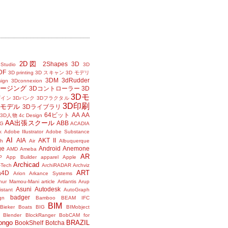
2D図
2Shapes
3D
Studio
3D
DF
3D printing
3D スキャン
3D モデリ
3DM
3dRudder
sign
3Dconnexion
メージング
3Dコントローラー
3D
3Dモ
ザイン
3Dバンク
3Dフラクタル
3D印刷
Dモデル
3Dライブラリ
64ビット
AA
AA
3D人物
4c Design
AA出張スクール
ABB
G
ACADIA
k
Adobe Illustrator
Adobe Substance
AI
AIA
AKT II
h
Air
Albuquerque
ge
Android
Anemone
AMD
Ameba
AR
P
App Builder
apparel
Apple
Archicad
-Tech
ArchiRADAR
Archviz
ART
a4D
Arion
Arkance Systems
thur Mamou-Mani
article
Artlantis
Arup
Asuni
Autodesk
istant
AutoGraph
badger
gn
Bamboo
BEAM IFC
BIM
Bieker Boats
BIG
BIMobject
Blender
BlockRanger
BobCAM for
ongo
BRAZIL
BookShelf
Botcha