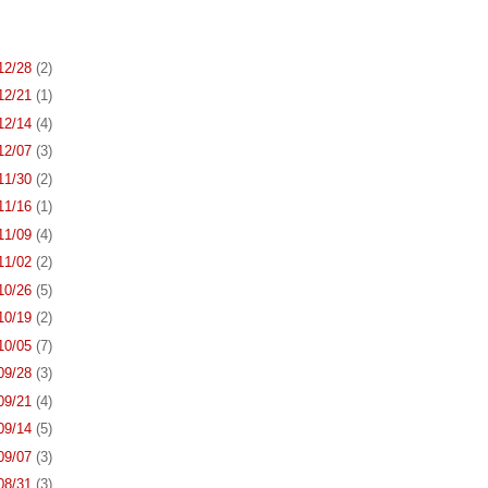
 12/28
(2)
 12/21
(1)
 12/14
(4)
 12/07
(3)
 11/30
(2)
 11/16
(1)
 11/09
(4)
 11/02
(2)
 10/26
(5)
 10/19
(2)
 10/05
(7)
 09/28
(3)
 09/21
(4)
 09/14
(5)
 09/07
(3)
 08/31
(3)