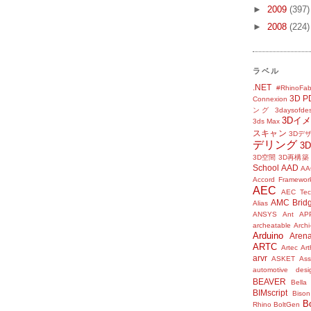
►
2009
(397)
►
2008
(224)
ラベル
.NET
#RhinoFab
3D P
Connexion
ング
3daysofde
3Dイ
3ds Max
スキャン
3Dデ
デリング
3
3D空間
3D再構築
School
AAD
AA
Accord Framewor
AEC
AEC Tec
AMC Brid
Alias
ANSYS
Ant
AP
archeatable
Archi
Arduino
Aren
ARTC
Artec
Ar
arvr
ASKET
Ass
automotive desi
BEAVER
Bella
BIMscript
Bison
B
Rhino
BoltGen