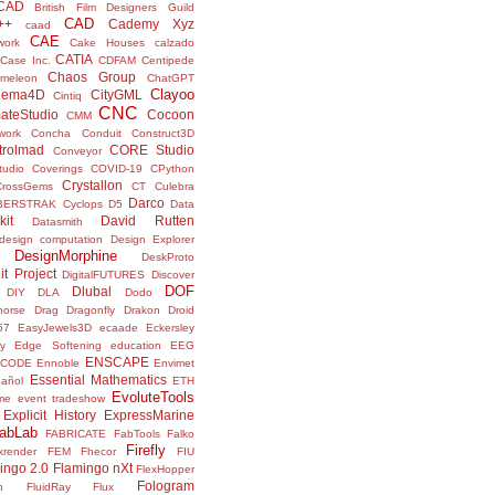
sCAD
British Film Designers Guild
CAD
++
Cademy Xyz
caad
CAE
work
Cake Houses
calzado
CATIA
Case Inc.
CDFAM
Centipede
Chaos Group
meleon
ChatGPT
Clayoo
nema4D
CityGML
Cintiq
CNC
ateStudio
Cocoon
CMM
ork
Concha
Conduit
Construct3D
trolmad
CORE Studio
Conveyor
tudio
Coverings
COVID-19
CPython
Crystallon
CrossGems
CT
Culebra
Darco
BERSTRAK
Cyclops
D5
Data
kit
David Rutten
Datasmith
design computation
Design Explorer
DesignMorphine
DeskProto
it Project
DigitalFUTURES
Discover
DOF
Dlubal
DIY
DLA
Dodo
horse
Drag
Dragonfly
Drakon
Droid
57
EasyJewels3D
ecaade
Eckersley
y
Edge Softening
education
EEG
ENSCAPE
NCODE
Ennoble
Envimet
Essential Mathematics
pañol
ETH
EvoluteTools
me
event tradeshow
Explicit History
ExpressMarine
abLab
FABRICATE
FabTools
Falko
Firefly
ixrender
FEM
Fhecor
FIU
ingo 2.0
Flamingo nXt
FlexHopper
Fologram
n
FluidRay
Flux