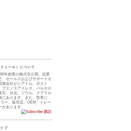
（マクニール）について
980年創業の株式非公開、従業
で、セールスおよびサポートオ
関連会社がシアトル、ボスト
、ブエノスアイレス、バルセロ
東京、台北、ソウル、クアラル
海にあります。また、世界に
セラー、販売店、OEM、トレー
ーがあります。
購読
カイブ