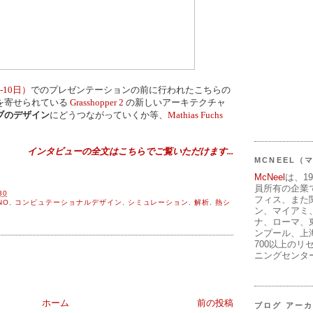
9-10日）
でのプレゼンテーションの前に行われたこちらの
を寄せられている
Grasshopper 2
の新しいアーキテクチャ
ブのデザイン
にどうつながっていくか等、
Mathias Fuchs
インタビューの全文はこちらでご覧いただけます...
MCNEEL
McNeel
は、1
員所有の企業
30
フィス、また
NO
,
コンピュテーショナルデザイン
,
シミュレーション
,
解析
,
熱シ
ン、マイアミ
ナ、ローマ、
ンプール、上
700以上のリ
ニングセンタ
ホーム
前の投稿
ブログ アー