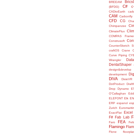
Bric
BREEAM
C#
c
(BFDG)
CADtoEarth
cad
CAM
Carbonfly
CFD
CG
Cha
Ci
Chimpanzee
Clim
ClimateFlux
COMPAS Framew
Con
Construsoft
CounterSketch S
craftOS
Crane
Curve Piping
CY
Data
Wrangler
DentalShaper
design&develop
Dig
development
DIVA
DixieVR
DotProduct
Draft
Drop
Dynamo
E
O'Callaghan
Edd
ELEFONT
Elk
E
ERP
espanol
es
Zurich
Euromariti
Excel
ExactFlat
F
F#
Fab Lab
FEA
Faro
Fel
Flamingo
Flam
Flone
floorpla