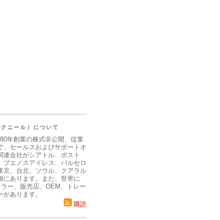
（マクニール）について
980年創業の株式非公開、従業
で、セールスおよびサポートオ
関連会社がシアトル、ボスト
、ブエノスアイレス、バルセロ
東京、台北、ソウル、クアラル
海にあります。また、世界に
セラー、販売店、OEM、トレー
ーがあります。
購読