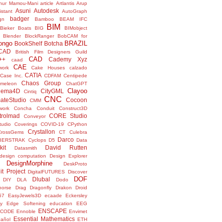
thur Mamou-Mani
article
Artlantis
Arup
Asuni
Autodesk
istant
AutoGraph
badger
gn
Bamboo
BEAM IFC
BIM
Bieker Boats
BIG
BIMobject
Blender
BlockRanger
BobCAM for
ongo
BRAZIL
BookShelf
Botcha
sCAD
British Film Designers Guild
CAD
++
Cademy Xyz
caad
CAE
work
Cake Houses
calzado
CATIA
Case Inc.
CDFAM
Centipede
Chaos Group
meleon
ChatGPT
Clayoo
nema4D
CityGML
Cintiq
CNC
ateStudio
Cocoon
CMM
ork
Concha
Conduit
Construct3D
trolmad
CORE Studio
Conveyor
tudio
Coverings
COVID-19
CPython
Crystallon
CrossGems
CT
Culebra
Darco
BERSTRAK
Cyclops
D5
Data
kit
David Rutten
Datasmith
design computation
Design Explorer
DesignMorphine
DeskProto
it Project
DigitalFUTURES
Discover
DOF
Dlubal
DIY
DLA
Dodo
horse
Drag
Dragonfly
Drakon
Droid
57
EasyJewels3D
ecaade
Eckersley
y
Edge Softening
education
EEG
ENSCAPE
NCODE
Ennoble
Envimet
Essential Mathematics
pañol
ETH