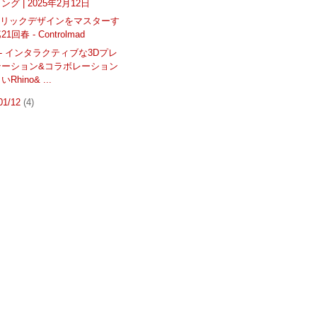
グ | 2025年2月12日
トリックデザインをマスターす
1回春 - Controlmad
te - インタラクティブな3Dプレ
テーション&コラボレーション
Rhino& ...
 01/12
(4)