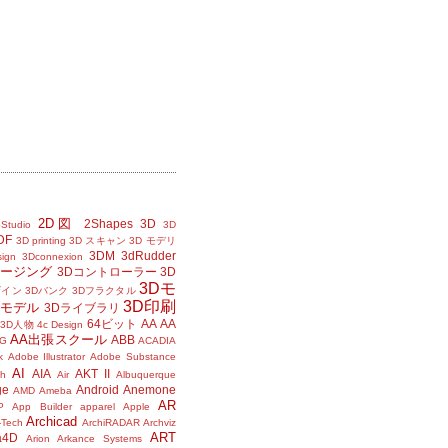
2D図
2Shapes
3D
Studio
3D
DF
3D printing
3D スキャン
3D モデリ
3DM
3dRudder
sign
3Dconnexion
メージング
3Dコントローラー
3D
3Dモ
ザイン
3Dバンク
3Dフラクタル
3D印刷
Dモデル
3Dライブラリ
64ビット
AA
AA
3D人物
4c Design
AA出張スクール
ABB
G
ACADIA
k
Adobe Illustrator
Adobe Substance
AI
AIA
AKT II
h
Air
Albuquerque
ge
Android
Anemone
AMD
Ameba
AR
P
App Builder
apparel
Apple
Archicad
-Tech
ArchiRADAR
Archviz
ART
a4D
Arion
Arkance Systems