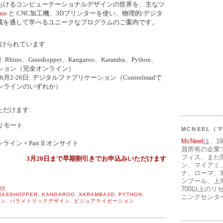
おけるコンピューテーショナルデザインの世界を、主なツ
ino
と CNC加工機、3Dプリンターを使い、物理的/デジタ
成を通して学べるユニークなプログラムのご案内です。
分けられています
: Rhino、Grasshopper、Kangaroo、Karamba、Python、
ーション（完全オンライン）
、6月2-26日: デジタルファブリケーション（Controlmadで
ンラインのいずれか）
だけます:
リモート
MCNEEL
McNeel
は、1
ンライン + Part II オンサイト
員所有の企業
フィス、また
3月20日まで早期割引きでお申込みいただけます
ン、マイアミ
ナ、ローマ、
ンプール、上
700以上のリ
00
RASSHOPPER
,
KANGAROO
,
KARAMBA3D
,
PYTHON
,
ニングセンタ
ョン
,
パラメトリックデザイン
,
ビジュアライゼーション