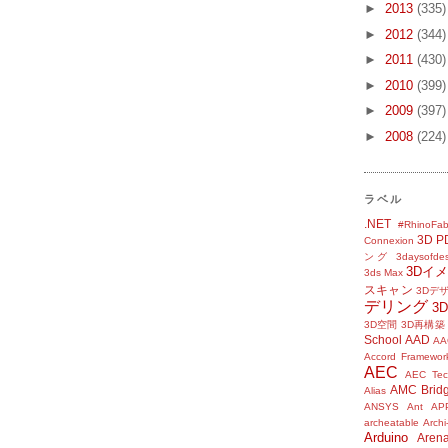
►
2013
(335)
►
2012
(344)
►
2011
(430)
►
2010
(399)
►
2009
(397)
►
2008
(224)
ラベル
.NET
#RhinoFab
3D P
Connexion
ング
3daysofde
3Dイ
3ds Max
スキャン
3Dデ
デリング
3
3D空間
3D再構築
School
AAD
AA
Accord Framewor
AEC
AEC Tec
AMC Brid
Alias
ANSYS
Ant
AP
archeatable
Archi
Arduino
Aren