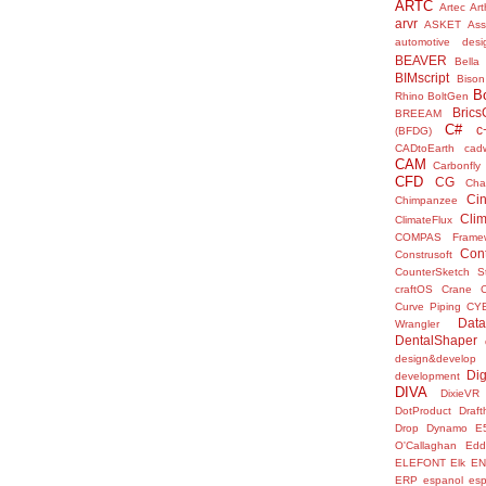
ARTC
Artec
Ar
arvr
ASKET
Ass
automotive desi
BEAVER
Bella
BIMscript
Bison
B
Rhino
BoltGen
Bric
BREEAM
C#
c
(BFDG)
CADtoEarth
cad
CAM
Carbonfly
CFD
CG
Cha
Ci
Chimpanzee
Clim
ClimateFlux
COMPAS Framew
Con
Construsoft
CounterSketch S
craftOS
Crane
Curve Piping
CY
Data
Wrangler
DentalShaper
design&develop
Dig
development
DIVA
DixieVR
DotProduct
Draft
Drop
Dynamo
E
O'Callaghan
Edd
ELEFONT
Elk
E
ERP
espanol
es