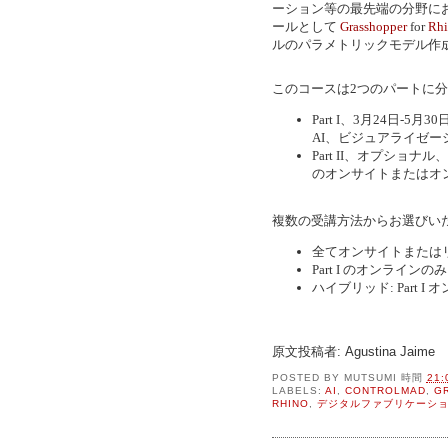
ーション等の最先端の分野に
ールとして
Grasshopper
for
Rh
ルのパラメトリックモデル作
このコースは2つのパートに
Part I、3月24日-5月30日
AI、ビジュアライゼ
Part II、オプショナル
のオンサイトまたはオ
複数の受講方法からお選びいた
全てオンサイトまたは
Part I のオンラインのみ
ハイブリッド: Part I オ
原文投稿者: Agustina Jaime
POSTED BY
MUTSUMI
時間
21:
LABELS:
AI
,
CONTROLMAD
,
G
RHINO
,
デジタルファブリケーシ