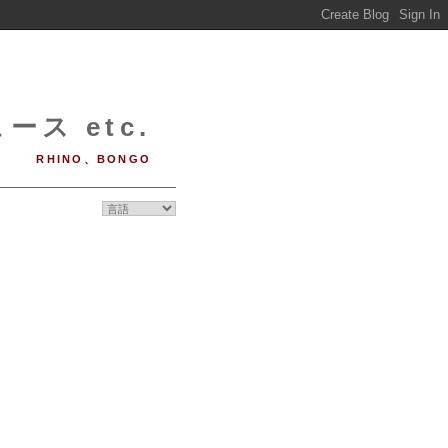
ース etc.
RHINO、BONGO