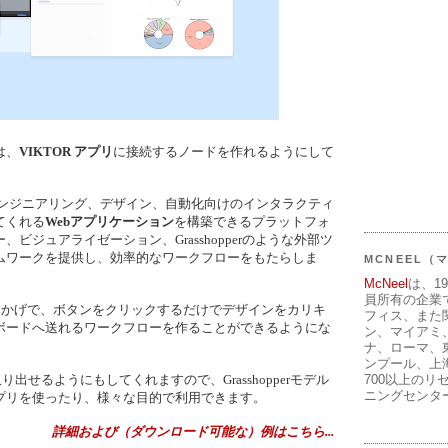
は、
VIKTOR アプリ
に接続するノードを作れるようにして
てエンジニアリング、デザイン、自動化向けのインタラクティ
てくれる
Webアプリケーション
を構築できるプラットフォ
ビジュアライゼーション、Grasshopperのような外部ツ
ムワークを提供し、効率的なワークフローをもたらしま
MCNEEL
McNeel
は、1
員所有の企業
おかげで、ボタンをクリックするだけでデザインをカリキ
フィス、また
ボードへ送れるワークフローを作ることができるようにな
ン、マイアミ
ナ、ローマ、
ンプール、上
700以上のリ
り出せるようにもしてくれますので、Grasshopperモデル
ニングセンタ
プリを使ったり、様々な目的で利用できます。
詳細および（ダウンロード可能な）例はこちら...