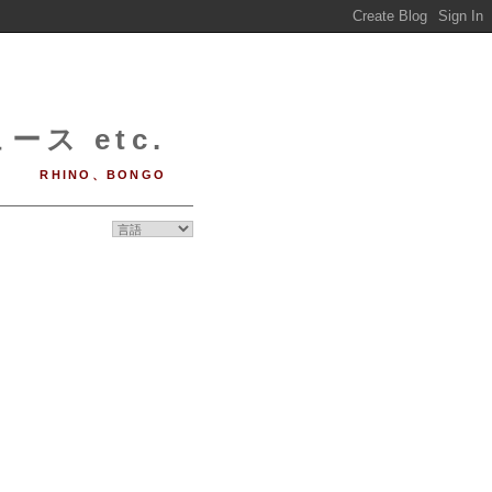
ース etc.
RHINO、BONGO