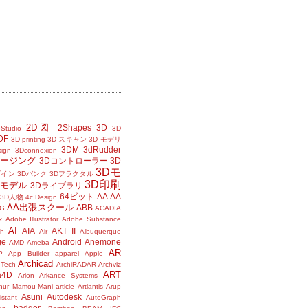
2D図
2Shapes
3D
Studio
3D
DF
3D printing
3D スキャン
3D モデリ
3DM
3dRudder
sign
3Dconnexion
メージング
3Dコントローラー
3D
3Dモ
ザイン
3Dバンク
3Dフラクタル
3D印刷
Dモデル
3Dライブラリ
64ビット
AA
AA
3D人物
4c Design
AA出張スクール
ABB
G
ACADIA
k
Adobe Illustrator
Adobe Substance
AI
AIA
AKT II
h
Air
Albuquerque
ge
Android
Anemone
AMD
Ameba
AR
P
App Builder
apparel
Apple
Archicad
-Tech
ArchiRADAR
Archviz
ART
a4D
Arion
Arkance Systems
thur Mamou-Mani
article
Artlantis
Arup
Asuni
Autodesk
istant
AutoGraph
badger