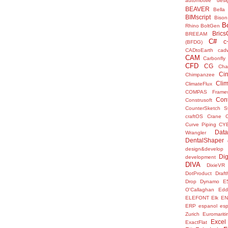
automotive desi
BEAVER
Bella
BIMscript
Bison
B
Rhino
BoltGen
Bric
BREEAM
C#
c
(BFDG)
CADtoEarth
cad
CAM
Carbonfly
CFD
CG
Cha
Ci
Chimpanzee
Clim
ClimateFlux
COMPAS Framew
Con
Construsoft
CounterSketch S
craftOS
Crane
Curve Piping
CY
Data
Wrangler
DentalShaper
design&develop
Dig
development
DIVA
DixieVR
DotProduct
Draft
Drop
Dynamo
E
O'Callaghan
Edd
ELEFONT
Elk
E
ERP
espanol
es
Zurich
Euromariti
Excel
ExactFlat