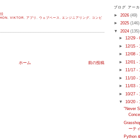
ブログ アー
00
►
2026
(49)
HON
,
VIKTOR
,
アプリ
,
ウェブベース
,
エンジニアリング
,
コンピ
►
2025
(146)
▼
2024
(135)
►
12/29 -
►
12/15 -
►
12/08 -
►
12/01 -
ホーム
前の投稿
►
11/17 -
►
11/10 -
►
11/03 -
►
10/27 -
▼
10/20 -
"Never S
Concep
Grass
ーティ
Python &