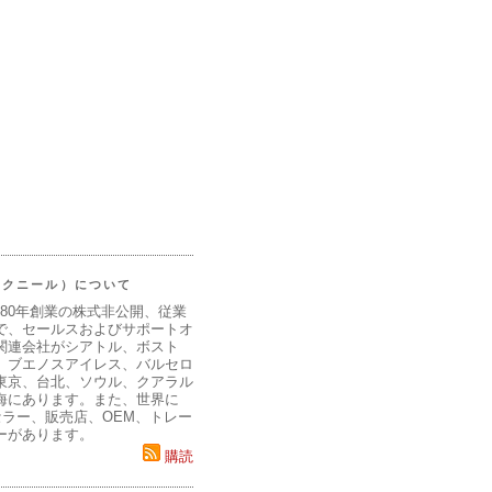
（マクニール）について
980年創業の株式非公開、従業
で、セールスおよびサポートオ
関連会社がシアトル、ボスト
、ブエノスアイレス、バルセロ
東京、台北、ソウル、クアラル
海にあります。また、世界に
セラー、販売店、OEM、トレー
ーがあります。
購読