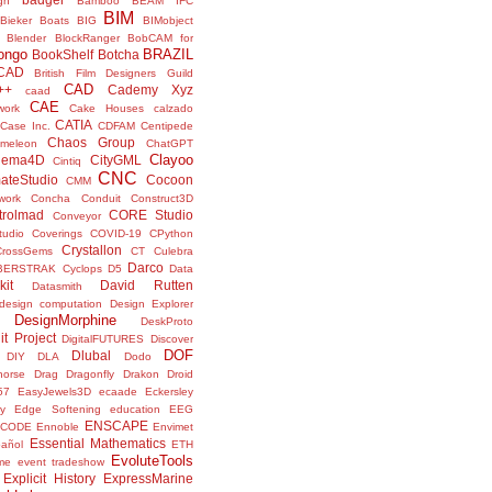
gn
Bamboo
BEAM IFC
BIM
Bieker Boats
BIG
BIMobject
Blender
BlockRanger
BobCAM for
ongo
BRAZIL
BookShelf
Botcha
sCAD
British Film Designers Guild
CAD
++
Cademy Xyz
caad
CAE
work
Cake Houses
calzado
CATIA
Case Inc.
CDFAM
Centipede
Chaos Group
meleon
ChatGPT
Clayoo
nema4D
CityGML
Cintiq
CNC
ateStudio
Cocoon
CMM
ork
Concha
Conduit
Construct3D
trolmad
CORE Studio
Conveyor
tudio
Coverings
COVID-19
CPython
Crystallon
CrossGems
CT
Culebra
Darco
BERSTRAK
Cyclops
D5
Data
kit
David Rutten
Datasmith
design computation
Design Explorer
DesignMorphine
DeskProto
it Project
DigitalFUTURES
Discover
DOF
Dlubal
DIY
DLA
Dodo
horse
Drag
Dragonfly
Drakon
Droid
57
EasyJewels3D
ecaade
Eckersley
y
Edge Softening
education
EEG
ENSCAPE
NCODE
Ennoble
Envimet
Essential Mathematics
pañol
ETH
EvoluteTools
me
event tradeshow
Explicit History
ExpressMarine