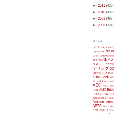
►
2011
(430)
►
2010
(399)
►
2009
(397)
►
2008
(224)
ラベル
.NET
#RhinoFab
3D P
Connexion
ング
3daysofde
3Dイ
3ds Max
スキャン
3Dデ
デリング
3
3D空間
3D再構築
School
AAD
AA
Accord Framewor
AEC
AEC Tec
AMC Brid
Alias
ANSYS
Ant
AP
archeatable
Archi
Arduino
Aren
ARTC
Artec
Ar
arvr
ASKET
Ass