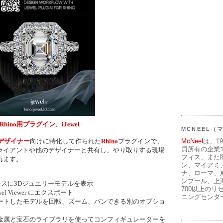
Rhino用プラグイン、iJewel
MCNEEL
McNeel
は、1
デザイナー
向けに特化して作られた
Rhino
プラグインで、
員所有の企業
ライアントや他のデザイナーと共有し、やり取りする現場
フィス、また
れます。
ン、マイアミ
ナ、ローマ、
ンプール、上
ムレスに3Dジュエリーモデルを表示
700以上のリ
wel Viewer にエクスポート
ニングセンタ
ートしたモデルを回転、ズーム、パンできる別のオプショ
金属と宝石のライブラリを使ってコンフィギュレーターを