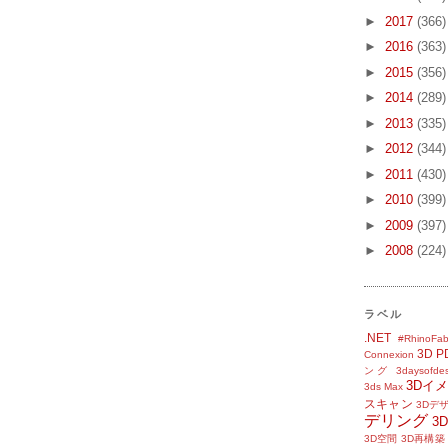
►
2017
(366)
►
2016
(363)
►
2015
(356)
►
2014
(289)
►
2013
(335)
►
2012
(344)
►
2011
(430)
►
2010
(399)
►
2009
(397)
►
2008
(224)
ラベル
.NET
#RhinoFab
3D P
Connexion
ング
3daysofde
3Dイ
3ds Max
スキャン
3Dデ
デリング
3
3D空間
3D再構築