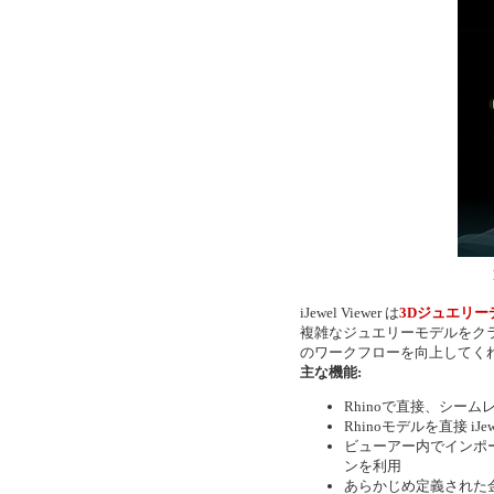
iJewel Viewer は
3Dジュエリー
複雑なジュエリーモデルをク
のワークフローを向上してく
主な機能:
Rhinoで直接、シー
Rhinoモデルを直接 iJe
ビューアー内でインポ
ンを利用
あらかじめ定義された