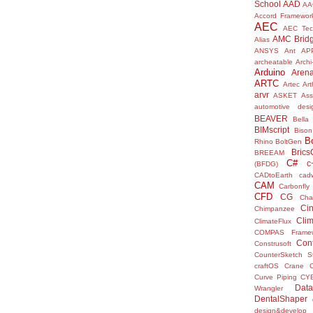
School
AAD
AA
Accord Framewor
AEC
AEC Tec
AMC Brid
Alias
ANSYS
Ant
AP
archeatable
Archi
Arduino
Aren
ARTC
Artec
Ar
arvr
ASKET
Ass
automotive desi
BEAVER
Bella
BIMscript
Bison
B
Rhino
BoltGen
Bric
BREEAM
C#
c
(BFDG)
CADtoEarth
cad
CAM
Carbonfly
CFD
CG
Cha
Ci
Chimpanzee
Clim
ClimateFlux
COMPAS Framew
Con
Construsoft
CounterSketch S
craftOS
Crane
Curve Piping
CY
Data
Wrangler
DentalShaper
design&develop