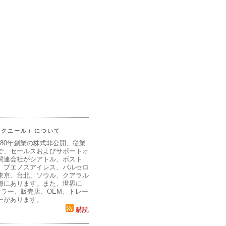
（マクニール）について
980年創業の株式非公開、従業
で、セールスおよびサポートオ
関連会社がシアトル、ボスト
、ブエノスアイレス、バルセロ
東京、台北、ソウル、クアラル
海にあります。また、世界に
セラー、販売店、OEM、トレー
ーがあります。
購読