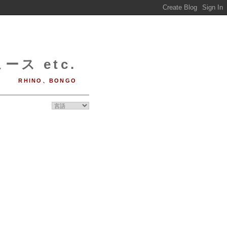
ース etc.
RHINO、BONGO