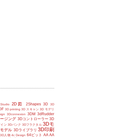
2D図
2Shapes
3D
Studio
3D
DF
3D printing
3D スキャン
3D モデリ
3DM
3dRudder
sign
3Dconnexion
メージング
3Dコントローラー
3D
3Dモ
ザイン
3Dバンク
3Dフラクタル
3D印刷
Dモデル
3Dライブラリ
64ビット
AA
AA
3D人物
4c Design