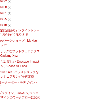
 09/22
(2)
 09/08
(2)
 09/01
(1)
 08/25
(2)
 08/18
(7)
認定に必須のオンライントレー
 2024年10月22-31日
ワークショップ - McNeel
ロッパ
トリックなフットウェアテクス
 Cademy Xyz
 4.1: 新しい Enscape Impact
、Chaos AI Enha...
 Structures: パラメトリックな
エンジニアリングを再定義
oでモーターボートをデザイン -
T
用プラグイン、iJewel でジュエ
デザインのワークフローに変化