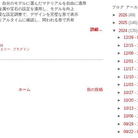
、自分のモデルに選んだマテリアルを自由に適用
ブログ アー
金属や宝石の設定を適用し、モデルを向上
度な設定調整で、デザインを完璧な形で表示
►
2026
(49)
リアルタイムに確認し、関われる形で共有
►
2025
(146)
詳細 ...
▼
2024
(135)
►
12/29 -
►
12/15 -
30
ュエリー
,
プラグイン
►
12/08 -
►
12/01 -
►
11/17 -
►
11/10 -
►
11/03 -
ホーム
前の投稿
►
10/27 -
►
10/20 -
►
10/13 -
►
10/06 -
►
09/29 -
►
09/22 -