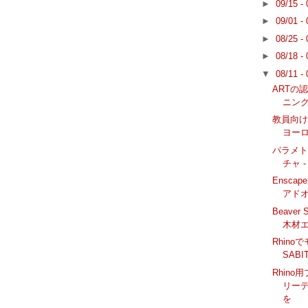
►
09/15 -
►
09/01 -
►
08/25 -
►
08/18 -
▼
08/11 -
ARTの
ニング:
教員向けの
ヨー
パラメ
チャ -
Enscape
アドオン
Beaver
木材
Rhin
SABI
Rhino
リー
を