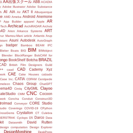
AA出張スクール
ABB
G
ACADIA
k
Adobe Illustrator
Adobe Substance
AI
AIA
AKT II
h
Air
Albuquerque
ge
Android
Anemone
AMD
Ameba
AR
P
App Builder
apparel
Apple
Archicad
-Tech
ArchiRADAR
Archviz
ART
a4D
Arion
Arkance Systems
thur Mamou-Mani
article
Artlantis
Arup
Asuni
Autodesk
istant
AutoGraph
badger
gn
Bamboo
BEAM IFC
BIM
Bieker Boats
BIG
BIMobject
Blender
BlockRanger
BobCAM for
ongo
BRAZIL
BookShelf
Botcha
sCAD
British Film Designers Guild
CAD
++
Cademy Xyz
caad
CAE
work
Cake Houses
calzado
CATIA
Case Inc.
CDFAM
Centipede
Chaos Group
meleon
ChatGPT
Clayoo
nema4D
CityGML
Cintiq
CNC
ateStudio
Cocoon
CMM
ork
Concha
Conduit
Construct3D
trolmad
CORE Studio
Conveyor
tudio
Coverings
COVID-19
CPython
Crystallon
CrossGems
CT
Culebra
Darco
BERSTRAK
Cyclops
D5
Data
kit
David Rutten
Datasmith
design computation
Design Explorer
DesignMorphine
DeskProto