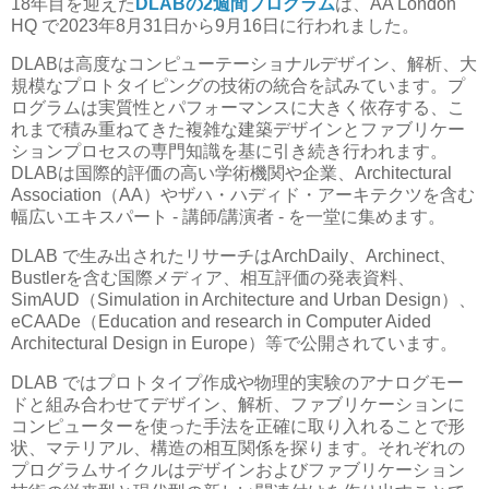
18年目を迎えた
DLABの2週間プログラム
は、AA London
HQ で2023年8月31日から9月16日に行われました。
DLABは高度なコンピューテーショナルデザイン、解析、大
規模なプロトタイピングの技術の統合を試みています。プ
ログラムは実質性とパフォーマンスに大きく依存する、こ
れまで積み重ねてきた複雑な建築デザインとファブリケー
ションプロセスの専門知識を基に引き続き行われます。
DLABは国際的評価の高い学術機関や企業、Architectural
Association（AA）やザハ・ハディド・アーキテクツを含む
幅広いエキスパート - 講師/講演者 - を一堂に集めます。
DLAB で生み出されたリサーチはArchDaily、Archinect、
Bustlerを含む国際メディア、相互評価の発表資料、
SimAUD（Simulation in Architecture and Urban Design）、
eCAADe（Education and research in Computer Aided
Architectural Design in Europe）等で公開されています。
DLAB ではプロトタイプ作成や物理的実験のアナログモー
ドと組み合わせてデザイン、解析、ファブリケーションに
コンピューターを使った手法を正確に取り入れることで形
状、マテリアル、構造の相互関係を探ります。それぞれの
プログラムサイクルはデザインおよびファブリケーション