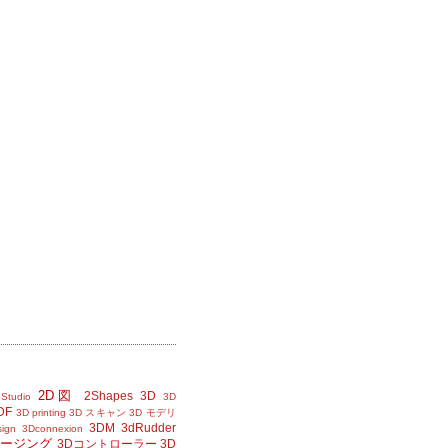
2D図
2Shapes
3D
Studio
3D
DF
3D printing
3D スキャン
3D モデリ
3DM
3dRudder
sign
3Dconnexion
メージング
3Dコントローラー
3D