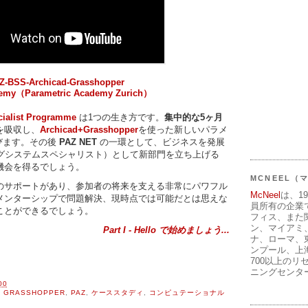
-BSS-Archicad-Grasshopper
emy（Parametric Academy Zurich）
cialist Programme
は1つの生き方です。
集中的な5ヶ月
を吸収し、
Archicad+Grasshopper
を使った新しいパラメ
びます。その後
PAZ NET
の一環として、ビジネスを発展
ングシステムスペシャリスト）として新部門を立ち上げる
機会を得るでしょう。
MCNEEL
のサポートがあり、参加者の将来を支える非常にパワフル
McNeel
は、1
メンターシップで問題解決、現時点では可能だとは思えな
員所有の企業
ことができるでしょう。
フィス、また
ン、マイアミ
Part I - Hello で始めましょう...
ナ、ローマ、
ンプール、上
700以上のリ
ニングセンタ
00
,
GRASSHOPPER
,
PAZ
,
ケーススタディ
,
コンピュテーショナル