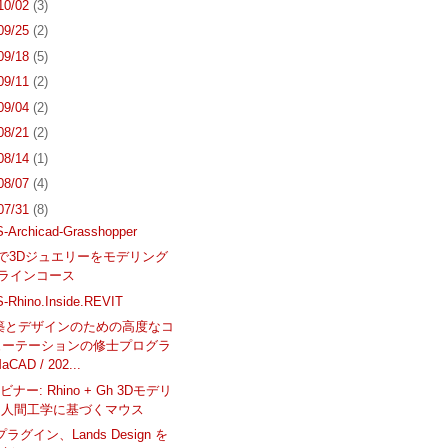
 10/02
(3)
 09/25
(2)
 09/18
(5)
 09/11
(2)
 09/04
(2)
 08/21
(2)
 08/14
(1)
 08/07
(4)
 07/31
(8)
-Archicad-Grasshopper
 7 で3Dジュエリーをモデリング
ンラインコース
-Rhino.Inside.REVIT
建築とデザインのための高度なコ
ューテーションの修士プログラ
aCAD / 202...
ナー: Rhino + Gh 3Dモデリ
- 人間工学に基づくマウス
プラグイン、Lands Design を