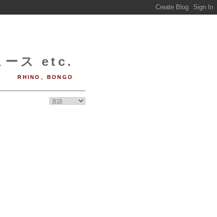
ース etc.
RHINO、BONGO