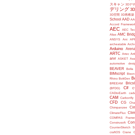
スキャン
3Dデ
デリング
3
3D空間
3D再構築
School
AAD
AA
Accord Framewor
AEC
AEC Tec
AMC Brid
Alias
ANSYS
Ant
AP
archeatable
Archi
Arduino
Aren
ARTC
Artec
Ar
arvr
ASKET
Ass
automotive desi
BEAVER
Bella
BIMscript
Bison
B
Rhino
BoltGen
Bric
BREEAM
C#
c
(BFDG)
CADtoEarth
cad
CAM
Carbonfly
CFD
CG
Cha
Ci
Chimpanzee
Clim
ClimateFlux
COMPAS Framew
Con
Construsoft
CounterSketch S
craftOS
Crane