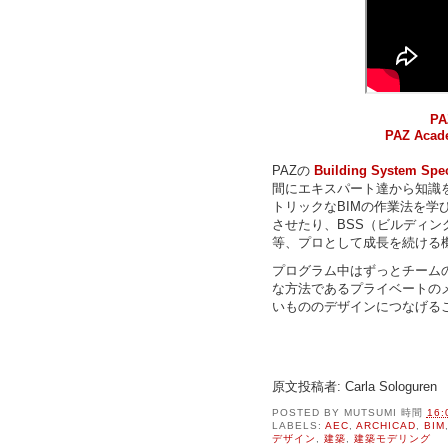
PAZ
PAZ Acad
PAZの
Building System Spe
間にエキスパート達から知識
トリックなBIMの作業法を学
させたり、BSS（ビルディ
等、プロとして成長を続ける
プログラム中はずっとチーム
な方法であるプライベートの
いもののデザインにつなげる
原文投稿者: Carla Sologuren
POSTED BY
MUTSUMI
時間
16:
LABELS:
AEC
,
ARCHICAD
,
BIM
デザイン
,
建築
,
建築モデリング