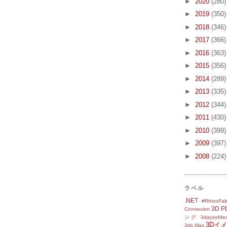
►
2020
(280)
►
2019
(350)
►
2018
(346)
►
2017
(366)
►
2016
(363)
►
2015
(356)
►
2014
(289)
►
2013
(335)
►
2012
(344)
►
2011
(430)
►
2010
(399)
►
2009
(397)
►
2008
(224)
ラベル
.NET
#RhinoFab
3D P
Connexion
ング
3daysofde
3Dイ
3ds Max