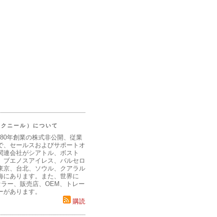
（マクニール）について
980年創業の株式非公開、従業
で、セールスおよびサポートオ
関連会社がシアトル、ボスト
、ブエノスアイレス、バルセロ
東京、台北、ソウル、クアラル
海にあります。また、世界に
セラー、販売店、OEM、トレー
ーがあります。
購読