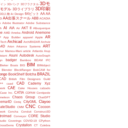
3Dモ
ザイン
3Dバンク
3Dフラクタル
3D印刷
Dモデル
3Dライブラリ
64ビット
AA
AA
3D人物
4c Design
AA出張スクール
ABB
G
ACADIA
k
Adobe Illustrator
Adobe Substance
AI
AIA
AKT II
h
Air
Albuquerque
ge
Android
Anemone
AMD
Ameba
AR
P
App Builder
apparel
Apple
Archicad
-Tech
ArchiRADAR
Archviz
ART
a4D
Arion
Arkance Systems
thur Mamou-Mani
article
Artlantis
Arup
Asuni
Autodesk
istant
AutoGraph
badger
gn
Bamboo
BEAM IFC
BIM
Bieker Boats
BIG
BIMobject
Blender
BlockRanger
BobCAM for
ongo
BRAZIL
BookShelf
Botcha
sCAD
British Film Designers Guild
CAD
++
Cademy Xyz
caad
CAE
work
Cake Houses
calzado
CATIA
Case Inc.
CDFAM
Centipede
Chaos Group
meleon
ChatGPT
Clayoo
nema4D
CityGML
Cintiq
CNC
ateStudio
Cocoon
CMM
ork
Concha
Conduit
Construct3D
trolmad
CORE Studio
Conveyor
tudio
Coverings
COVID-19
CPython
Crystallon
CrossGems
CT
Culebra