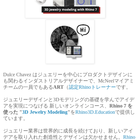
Dulce Chavez はジュエリーを中心にプロダクトデザインに
も関わるインダストリアルデザイナーで、McNeelマイアミ
チームの一員でもある
ART
（
認定Rhinoトレーナー
です。
ジュエリーデザインと3Dモデリングの基礎を学んでアイデ
アを実現につなげる 新しいオンラインコース、
Rhino 7 を
使った "
3D Jewelry Modeling
"
を
Rhino3D.Education
で提供し
ています。
ジュエリー業界は世界的に成長を続けており、新しいアイ
デアを取り入れた創造性とデザインは欠かせません。
Rhino