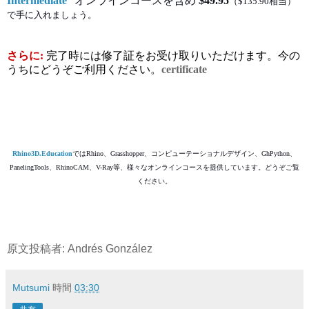
Intermediate
" オンラインコースを含め
$49.95
（$135.90相当）
で手に入れましょう。
さらに:
完了時には修了証をお受け取りいただけます。今の
うちにどうぞご利用ください。
certificate
Rhino3D.Education
ではRhino、Grasshopper、コンピューテーショナルデザイン、GhPython、
PanelingTools、RhinoCAM、V-Ray等、様々なオンラインコースを提供しています。どうぞご覧
ください。
原文投稿者: Andrés González
Mutsumi
時間
03:30